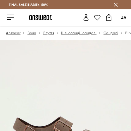
FINAL SALE! НАВІТЬ -50%
Заощаджуй з Answear Club
UA
Answear
Вона
Взуття
Шльопанці і сандалі
Сандалі
Bir