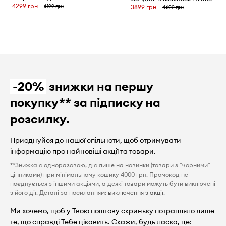
4299 грн
6199 грн
3899 грн
4699 грн
-20%
знижки на першу
покупку** за підписку на
розсилку.
Приєднуйся до нашої спільноти, щоб отримувати
інформацію про найновіші акції та товари.
**Знижка є одноразовою, діє лише на новинки (товари з "чорними"
цінниками) при мінімальному кошику 4000 грн. Промокод не
поєднується з іншими акціями, а деякі товари можуть бути виключені
з його дії. Деталі за посиланням:
виключення з акції
.
Ми хочемо, щоб у Твою поштову скриньку потрапляло лише
те, що справді Тебе цікавить. Скажи, будь ласка, це: