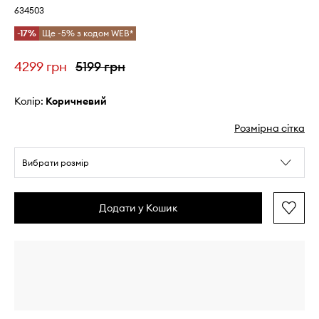
634503
-17%
Ще -5% з кодом WEB*
4299 грн
5199 грн
Колір:
коричневий
Розмірна сітка
Вибрати розмір
Додати у Кошик