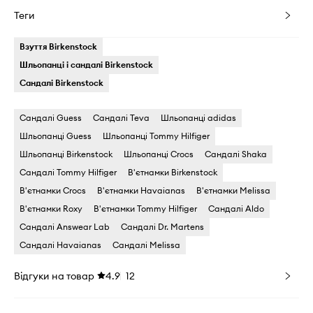
Теги
Взуття Birkenstock
Шльопанці і сандалі Birkenstock
Сандалі Birkenstock
Сандалі Guess
Сандалі Teva
Шльопанці adidas
Шльопанці Guess
Шльопанці Tommy Hilfiger
Шльопанці Birkenstock
Шльопанці Crocs
Сандалі Shaka
Сандалі Tommy Hilfiger
В'єтнамки Birkenstock
В'єтнамки Crocs
В'єтнамки Havaianas
В'єтнамки Melissa
В'єтнамки Roxy
В'єтнамки Tommy Hilfiger
Сандалі Aldo
Сандалі Answear Lab
Сандалі Dr. Martens
Сандалі Havaianas
Сандалі Melissa
Відгуки на товар
4.9
12