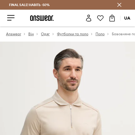
FINAL SALE! НАВІТЬ -50%
Заощаджуй з Answear Club
UA
Answear
Він
Одяг
Футболки та поло
Поло
Бавовняне п