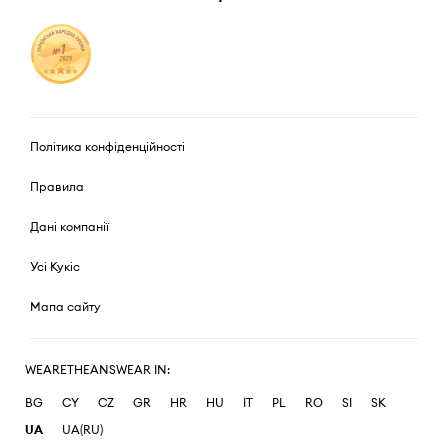
Політика конфіденційності
Правила
Дані компанії
Усі Кукіс
Мапа сайту
WEARETHEANSWEAR IN:
BG
CY
CZ
GR
HR
HU
IT
PL
RO
SI
SK
UA
UA(RU)