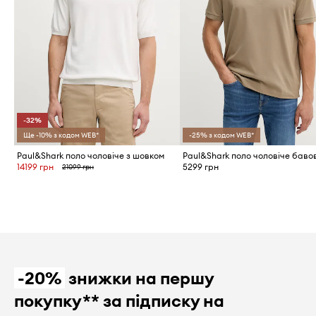
-32%
Ще -10% з кодом WEB*
-25% з кодом WEB*
Paul&Shark поло чоловіче з шовком
14199 грн
5299 грн
21099 грн
-20%
знижки на першу
покупку** за підписку на