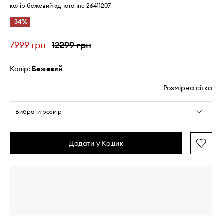
колір бежевий однотонне 26411207
-34%
7999 грн
12299 грн
Колір:
бежевий
Розмірна сітка
Вибрати розмір
Додати у Кошик