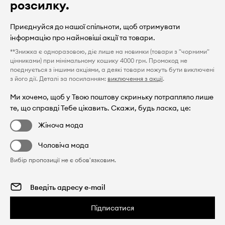
розсилку.
Приєднуйся до нашої спільноти, щоб отримувати
інформацію про найновіші акції та товари.
**Знижка є одноразовою, діє лише на новинки (товари з "чорними"
цінниками) при мінімальному кошику 4000 грн. Промокод не
поєднується з іншими акціями, а деякі товари можуть бути виключені
з його дії. Деталі за посиланням:
виключення з акції
.
Ми хочемо, щоб у Твою поштову скриньку потрапляло лише
те, що справді Тебе цікавить. Скажи, будь ласка, це:
Жіноча мода
Чоловіча мода
Вибір пропозиції не є обов'язковим.
Підписатися