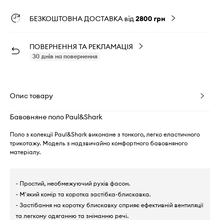
БЕЗКОШТОВНА ДОСТАВКА від
2800 грн
ПОВЕРНЕННЯ ТА РЕКЛАМАЦІЯ
30 днів на повернення
Опис товару
Бавовняне поло Paul&Shark
Поло з колекції Paul&Shark виконане з тонкого, легко еластичного
трикотажу. Модель з надзвичайно комфортного бавовняного
матеріалу.
- Простий, необмежуючий рухів фасон.
- М'який комір та коротка застібка-блискавка.
- Застібання на коротку блискавку сприяє ефективній вентиляції
та легкому одяганню та зніманню речі.