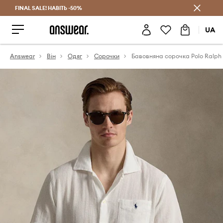
FINAL SALE! НАВІТЬ -50%
Заощаджуй з Answear Club
UA
Answear
Він
Одяг
Сорочки