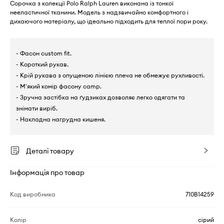
Сорочка з колекції Polo Ralph Lauren виконана із тонкої
нееластичної тканини. Модель з надзвичайно комфортного і
дихаючого матеріалу, що ідеально підходить для теплої пори року.
- Фасон custom fit.
- Короткий рукав.
- Крій рукава з опущеною лінією плеча не обмежує рухливості.
- М'який комір фасону camp.
- Зручна застібка на ґудзиках дозволяє легко одягати та
знімати виріб.
- Накладна нагрудна кишеня.
Деталі товару
Інформація про товар
Код виробника
710B14259
Колір
сірий