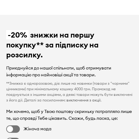
-20%
знижки на першу
покупку** за підписку на
розсилку.
Приєднуйся до нашої спільноти, щоб отримувати
інформацію про найновіші акції та товари.
**Знижка є одноразовою, діє лише на новинки (товари з "чорними"
цінниками) при мінімальному кошику 4000 грн. Промокод не
поєднується з іншими акціями, а деякі товари можуть бути виключені
з його дії. Деталі за посиланням:
виключення з акції
.
Ми хочемо, щоб у Твою поштову скриньку потрапляло лише
те, що справді Тебе цікавить. Скажи, будь ласка, це:
Жіноча мода