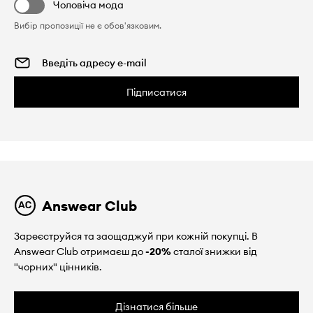
Чоловіча мода
Вибір пропозиції не є обов'язковим.
Підписатися
Answear Club
Зареєструйся та заощаджуй при кожній покупці. В
Answear Club отримаєш до
-20%
сталої знижки від
"чорних" цінників.
Дізнатися більше