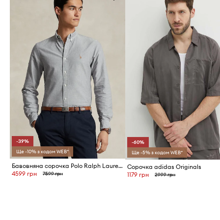
-39%
-60%
Ще -10% з кодом WEB*
Ще -5% з кодом WEB*
Бавовняна сорочка Polo Ralph Lauren
Сорочка adidas Originals
4599 грн
7599 грн
1179 грн
2999 грн