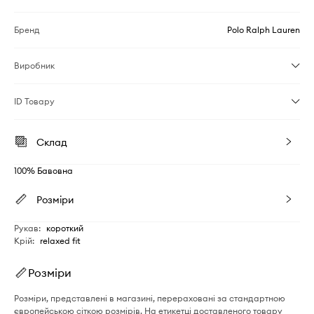
Бренд
Polo Ralph Lauren
Виробник
ID Товару
Склад
100% Бавовна
Розміри
Рукав
:
короткий
Крій
:
relaxed fit
Розміри
Розміри, представлені в магазині, перераховані за стандартною
європейською сіткою розмірів. На етикетці доставленого товару