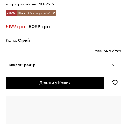
колір сірий relaxed 710B14259
-35%
Ще -10% з кодом WEB*
5199 грн
8099 грн
Колір:
сірий
Розмірна сітка
Вибрати розмір
Додати у Кошик