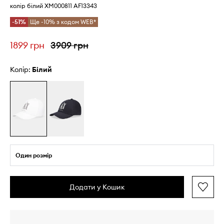
колір білий XM000811 AF13343
-51%
Ще -10% з кодом WEB*
1899 грн
3909 грн
Колір:
білий
Один розмір
Додати у Кошик