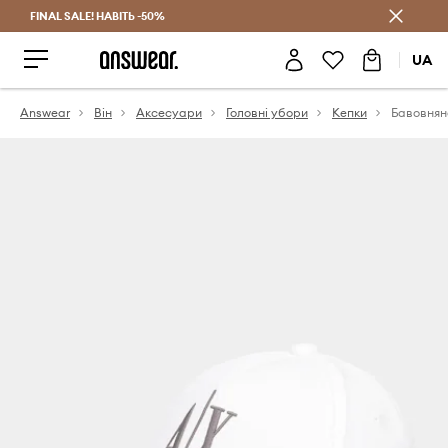
FINAL SALE! НАВІТЬ -50%
Заощаджуй з Answear Club
UA
Answear
Він
Аксесуари
Головні убори
Кепки