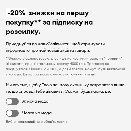
-20%
знижки на першу
покупку** за підписку на
розсилку.
Приєднуйся до нашої спільноти, щоб отримувати
інформацію про найновіші акції та товари.
**Знижка є одноразовою, діє лише на новинки (товари з "чорними"
цінниками) при мінімальному кошику 4000 грн. Промокод не
поєднується з іншими акціями, а деякі товари можуть бути виключені
з його дії. Деталі за посиланням:
виключення з акції
.
Ми хочемо, щоб у Твою поштову скриньку потрапляло лише
те, що справді Тебе цікавить. Скажи, будь ласка, це:
Жіноча мода
Чоловіча мода
Вибір пропозиції не є обов'язковим.