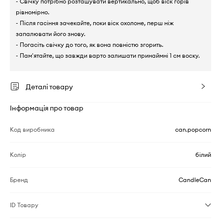
- Свічку потрібно розташувати вертикально, щоб віск горів
рівномірно.
- Після гасіння зачекайте, поки віск охолоне, перш ніж
запалювати його знову.
- Погасіть свічку до того, як вона повністю згорить.
- Пам'ятайте, що завжди варто залишати принаймні 1 см воску.
Деталі товару
Інформація про товар
Код виробника
can.popcorn
Колір
білий
Бренд
CandleCan
ID Товару