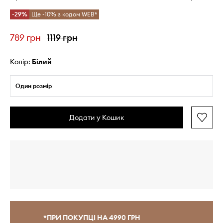
-29%
Ще -10% з кодом WEB*
789 грн
1119 грн
Колір:
білий
Один розмір
Додати у Кошик
*ПРИ ПОКУПЦІ НА 4990 ГРН