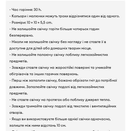
- Час горіння: 30 h.
- Кольори і малюнки можуть трохи відрізнятися один від одного.
- Розміри: 10 × 10 × 5,5 cm.
- Не залишайте свічку горіти більше чотирьох годин
безперервно.
- Ніколи не залишайте свічку без нагляду і не ставте її в
доступне для дітей або домашніх тварин місце.
- Не залишайте палаючу свічку поблизу легкозаймистих
предметів.
- Завжди ставте свічку на жаростійкі поверхні та уникайте
обігрівачів та інших гарячих поверхонь.
- Перш ніж запалити свічку, бажано обрізати гніт до потрібної
довжини. Запалюйте свічку подалі від легкозаймистих
предметів.
- Не ставте свічку на протягах або поблизу джерел тепла.
- Завжди тримайте свічку подалі від текстилю і вентиляційних
отворів.
- Якщо ви використовуєте більше однієї свічки одночасно,
залиште між ними відстань 10 см.