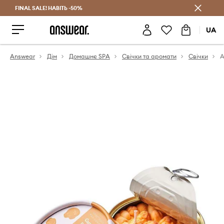
FINAL SALE! НАВІТЬ -50%
Заощаджуй з Answear Club
UA
Answear
Дім
Домашнє SPA
Свічки та аромати
Свічки