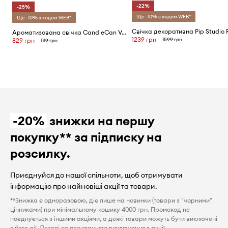
-22%
-25%
Ще -10% з кодом WEB*
Ще -10% з кодом WEB*
Ароматизована свічка CandleCan Vanilla Egg
1239 грн
1599 грн
829 грн
1119 грн
-20%
знижки на першу
покупку** за підписку на
розсилку.
Приєднуйся до нашої спільноти, щоб отримувати
інформацію про найновіші акції та товари.
**Знижка є одноразовою, діє лише на новинки (товари з "чорними"
цінниками) при мінімальному кошику 4000 грн. Промокод не
поєднується з іншими акціями, а деякі товари можуть бути виключені
з його дії. Деталі за посиланням:
виключення з акції
.