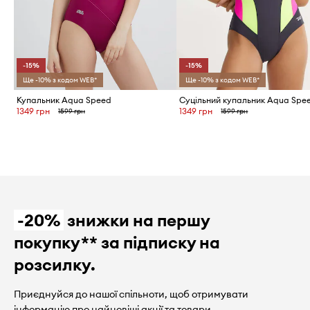
-15%
-15%
Ще -10% з кодом WEB*
Ще -10% з кодом WEB*
Купальник Aqua Speed
1349 грн
1349 грн
1599 грн
1599 грн
-20%
знижки на першу
покупку** за підписку на
розсилку.
Приєднуйся до нашої спільноти, щоб отримувати
інформацію про найновіші акції та товари.