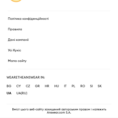
Політика конфіденційності
Правила
Дані компанії
Усі Кукіс
Мапа сайту
WEARETHEANSWEAR IN:
BG
CY
CZ
GR
HR
HU
IT
PL
RO
SI
SK
UA
UA(RU)
Вміст цього веб-сайту захищений авторським правом і належить
Answear.com S.A.