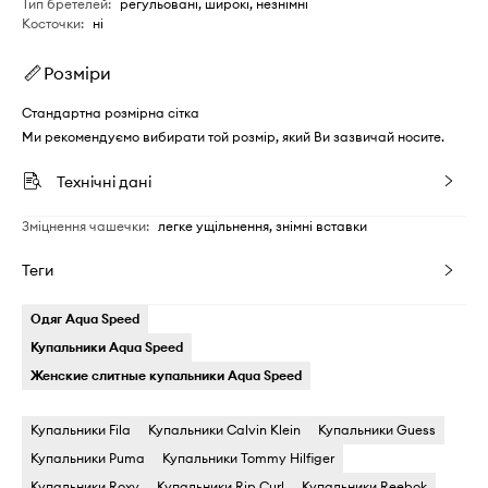
Тип бретелей
:
регульовані, широкі, незнімні
Косточки
:
ні
Розміри
Стандартна розмірна сітка
Ми рекомендуємо вибирати той розмір, який Ви зазвичай носите.
Технічні дані
Зміцнення чашечки
:
легке ущільнення, знімні вставки
Теги
Одяг Aqua Speed
Купальники Aqua Speed
Женские слитные купальники Aqua Speed
Купальники Fila
Купальники Calvin Klein
Купальники Guess
Купальники Puma
Купальники Tommy Hilfiger
Купальники Roxy
Купальники Rip Curl
Купальники Reebok