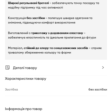
Широкі регульовані бретелі
– забезпечують точну посадку та
надійну підтримку під час активності
Конструкція
без застібки
– полегшує швидке одягання та
знімання, підвищуючи комфорт використання
Виготовлений з
трикотажу з додаванням еластану
–
забезпечує еластичність та ідеальне прилягання до фігури
Матеріал,
стійкий до хлору та сонцезахисних засобів
– сприяє
тривалому збереженню кольору та форми
Деталі товару
Характеристики товару
Застібка
без застібки
Інформація про товар