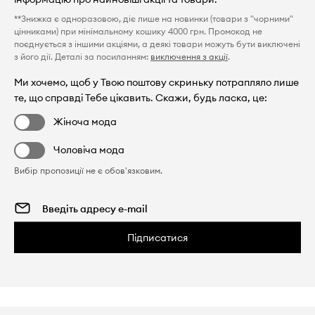
**Знижка є одноразовою, діє лише на новинки (товари з "чорними"
цінниками) при мінімальному кошику 4000 грн. Промокод не
поєднується з іншими акціями, а деякі товари можуть бути виключені
з його дії. Деталі за посиланням:
виключення з акції
.
Ми хочемо, щоб у Твою поштову скриньку потрапляло лише
те, що справді Тебе цікавить. Скажи, будь ласка, це:
Жіноча мода
Чоловіча мода
Вибір пропозиції не є обов'язковим.
Підписатися