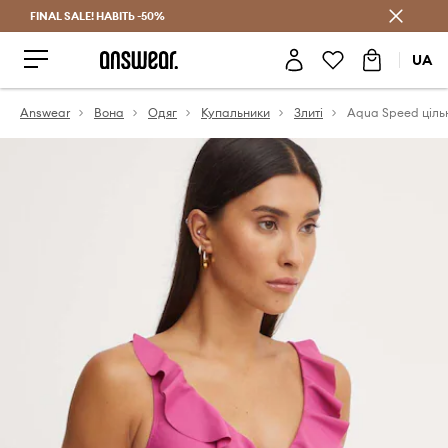
FINAL SALE! НАВІТЬ -50%
Заощаджуй з Answear Club
UA
Answear
Вона
Одяг
Купальники
Злиті