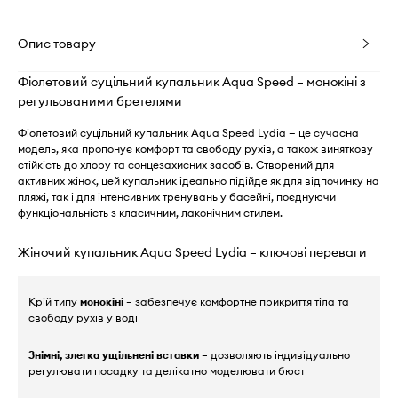
Опис товару
Фіолетовий суцільний купальник Aqua Speed – монокіні з
регульованими бретелями
Фіолетовий суцільний купальник Aqua Speed Lydia — це сучасна
модель, яка пропонує комфорт та свободу рухів, а також виняткову
стійкість до хлору та сонцезахисних засобів. Створений для
активних жінок, цей купальник ідеально підійде як для відпочинку на
пляжі, так і для інтенсивних тренувань у басейні, поєднуючи
функціональність з класичним, лаконічним стилем.
Жіночий купальник Aqua Speed Lydia – ключові переваги
Крій типу
монокіні
– забезпечує комфортне прикриття тіла та
свободу рухів у воді
Знімні, злегка ущільнені вставки
– дозволяють індивідуально
регулювати посадку та делікатно моделювати бюст