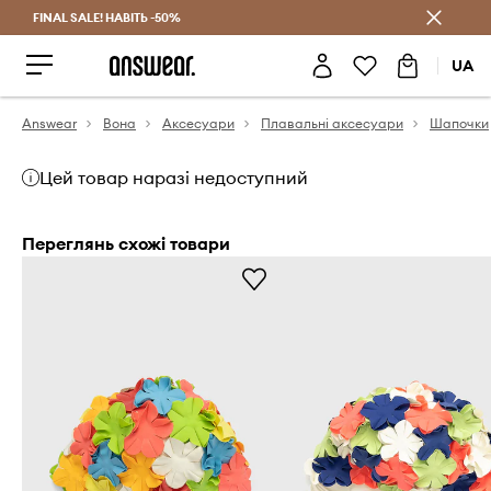
FINAL SALE! НАВІТЬ -50%
Заощаджуй з Answear Club
UA
Answear
Вона
Аксесуари
Плавальні аксесуари
Шапочки
Цей товар наразі недоступний
Переглянь схожі товари