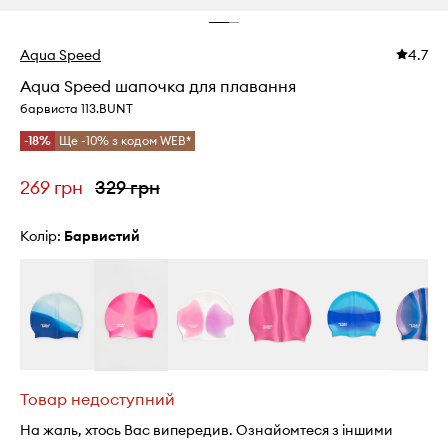
Aqua Speed
4.7
Aqua Speed шапочка для плавання
барвиста 113.BUNT
-18%
Ще -10% з кодом WEB*
269 грн
329 грн
Колір:
барвистий
Товар недоступний
На жаль, хтось Вас випередив. Ознайомтеся з іншими