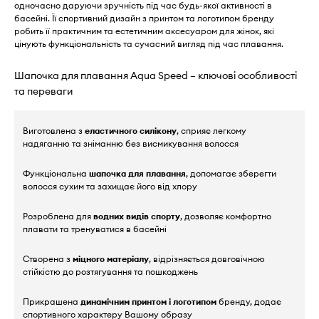
одночасно даруючи зручність під час будь-якої активності в
басейні. Її спортивний дизайн з принтом та логотипом бренду
робить її практичним та естетичним аксесуаром для жінок, які
цінують функціональність та сучасний вигляд під час плавання.
Шапочка для плавання Aqua Speed – ключові особливості
та переваги
Виготовлена з
еластичного силікону
, сприяє легкому
надяганню та зніманню без висмикування волосся
Функціональна
шапочка для плавання
, допомагає зберегти
волосся сухим та захищає його від хлору
Розроблена для
водних видів спорту
, дозволяє комфортно
плавати та тренуватися в басейні
Створена з
міцного матеріалу
, відрізняється довговічною
стійкістю до розтягування та пошкоджень
Прикрашена
динамічним принтом і логотипом
бренду, додає
спортивного характеру Вашому образу