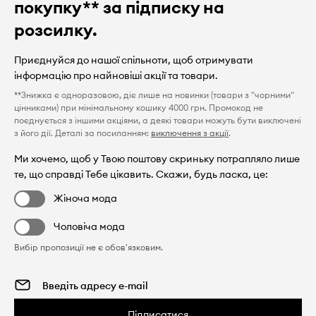
покупку** за підписку на
розсилку.
Приєднуйся до нашої спільноти, щоб отримувати
інформацію про найновіші акції та товари.
**Знижка є одноразовою, діє лише на новинки (товари з "чорними"
цінниками) при мінімальному кошику 4000 грн. Промокод не
поєднується з іншими акціями, а деякі товари можуть бути виключені
з його дії. Деталі за посиланням:
виключення з акції
.
Ми хочемо, щоб у Твою поштову скриньку потрапляло лише
те, що справді Тебе цікавить. Скажи, будь ласка, це:
Жіноча мода
Чоловіча мода
Вибір пропозиції не є обов'язковим.
Підписатися