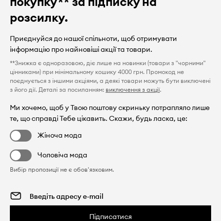
покупку** за підписку на
розсилку.
Приєднуйся до нашої спільноти, щоб отримувати
інформацію про найновіші акції та товари.
**Знижка є одноразовою, діє лише на новинки (товари з "чорними"
цінниками) при мінімальному кошику 4000 грн. Промокод не
поєднується з іншими акціями, а деякі товари можуть бути виключені
з його дії. Деталі за посиланням:
виключення з акції
.
Ми хочемо, щоб у Твою поштову скриньку потрапляло лише
те, що справді Тебе цікавить. Скажи, будь ласка, це:
Жіноча мода
Чоловіча мода
Вибір пропозиції не є обов'язковим.
Підписатися