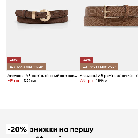
-40%
-44%
Ще -10% з кодом WEB*
Ще -10% з кодом WEB*
Answear.LAB ремінь жіночий замшевий
749 грн
779 грн
1259 грн
1399 грн
-20%
знижки на першу