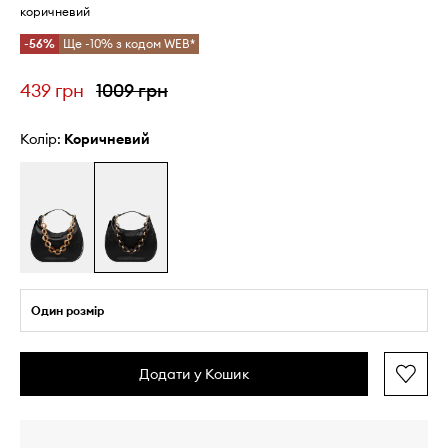
коричневий
-56%
Ще -10% з кодом WEB*
439 грн
1009 грн
Колір:
коричневий
Один розмір
Додати у Кошик