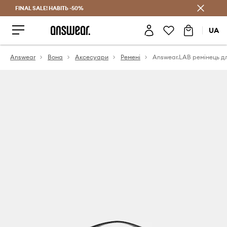
FINAL SALE! НАВІТЬ -50%
Заощаджуй з Answear Club
UA
Answear
Вона
Аксесуари
Ремені