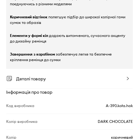
поєднуючись з різними моделями
Коричневий відтінок
полегшує підбір до широкої колірної гами
сумок та образів
Елементи у формі кіл
додають витонченого, сучасного акценту
до дизайну ремінця
Завершення з карабіном
забезпечує легке та безпечне
кріплення ремінця до сумки
Деталі товару
Інформація про товар
Код виробника
A-390.koła.hak
Колір виробника
DARK CHOCOLATE
Колір
коричневий