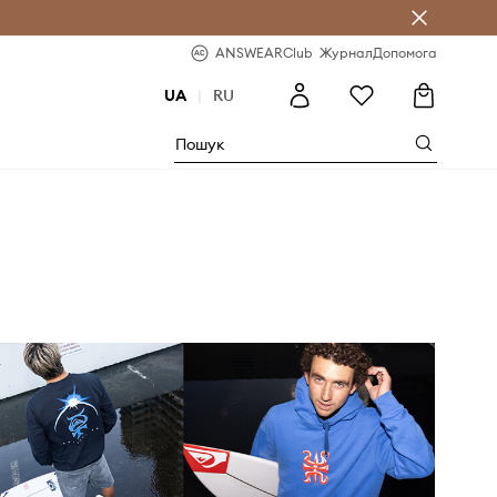
b
-20% на перше замовлення
ANSWEARClub
Журнал
Допомога
UA
|
RU