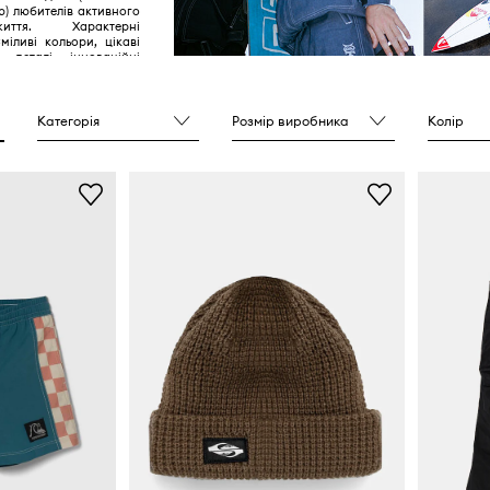
ю) любителів активного
ття. Характерні
міливі кольори, цікаві
і деталі, інноваційні
дмінна якість.
Категорія
Розмір виробника
Колір