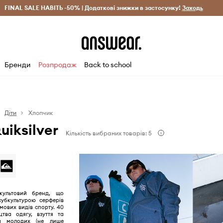
рн)
FINAL SALE НАВІТЬ -50% | Додаткові знижки в застосунку!
Лише оригінальні товари
Заощаджуй з Answear Clu
Заходь
Бренди
Розпродаж
Back to school
Діти
Хлопчик
uiksilver
Кількість вибраних товарів: 5
культовий бренд, що
субкультурою серферів
мових видів спорту. 40
цтва одягу, взуття та
ля молодих (не лише