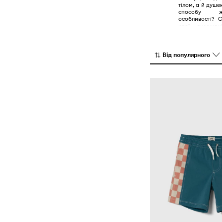
тілом, а й душе
способу жи
особливості? С
крої, вишукан
технології та ві
Від популярного