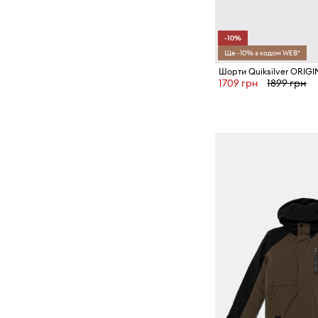
-10%
Ще -10% з кодом WEB*
Шорти Quiksilver ORIG
1709 грн
1899 грн