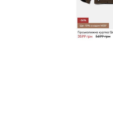
-36%
Ще -10% з кодом WEB*
3599 грн
5699 грн