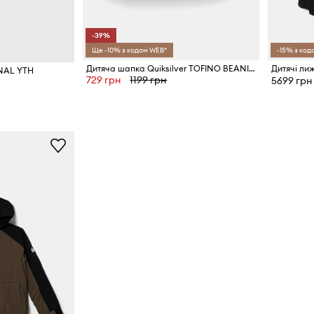
-39%
Ще -10% з кодом WEB*
-15% з код
Дитяча шапка Quiksilver TOFINO BEANIE
Дитячі лиж
INAL YTH
729 грн
1199 грн
5699 грн