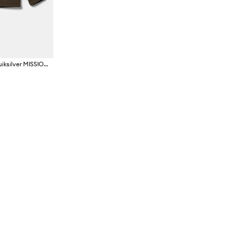
Гірськолижна куртка Quiksilver MISSION BLOCK JK