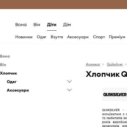
Безкоштовна доставка з ЄС (від 2800 г
Вона
Він
Діти
Дім
Новинки
Одяг
Взуття
Аксесуари
Спорт
Преміум
Вона
Він
Одяг
Answear
Quiksilver
Хлопчик Q
Хлопчик
Аксесуари
Одяг
Купальники
Аксесуари
Одяг
Куртки
Головні убори
Джинси
Аксесуари
Сумочки
Кофти
Головні убори
Куртки та пальта
Куртки
Чохли
Шорти
Головні убори
Пляжний одяг
Штани
QUIKSILVER - 
асоціюється з 
Шорти
та любителів зи
років виробни
Штани
аксесуарів д