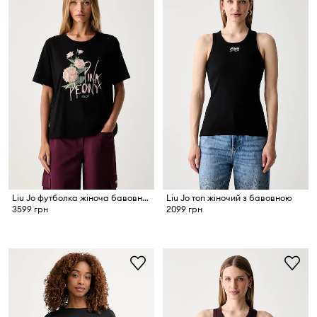
Liu Jo футболка жіноча бавовняна
Liu Jo топ жіночий з бавовною
3599 грн
2099 грн