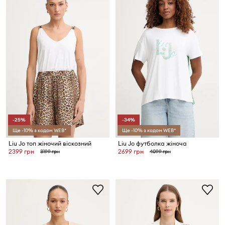
-25%
-34%
Ще -10% з кодом WEB*
Ще -10% з кодом WEB*
Liu Jo топ жіночий віскозний
Liu Jo футболка жіноча
2399 грн
2699 грн
3199 грн
4099 грн