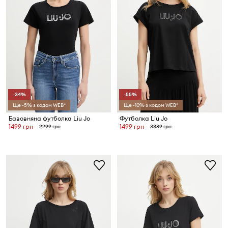
-34%
-55%
Ще -5% з кодом WEB*
Ще -10% з кодом WEB*
Бавовняна футболка Liu Jo
Футболка Liu Jo
1499 грн
1499 грн
2299 грн
3389 грн