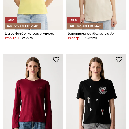
-25%
-55%
Ще -10% з кодом WEB*
Ще -10% з кодом WEB*
Liu Jo футболка basic жіноча
Бавовняна футболка Liu Jo
1999 грн
1899 грн
2699 грн
4289 грн