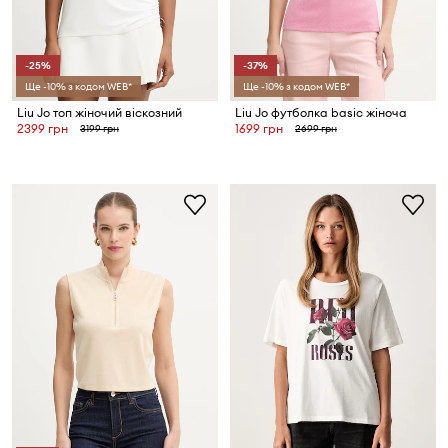
-25%
-37%
Ще -10% з кодом WEB*
Ще -10% з кодом WEB*
Liu Jo топ жіночий віскозний
Liu Jo футболка basic жіноча
2399 грн
1699 грн
3199 грн
2699 грн