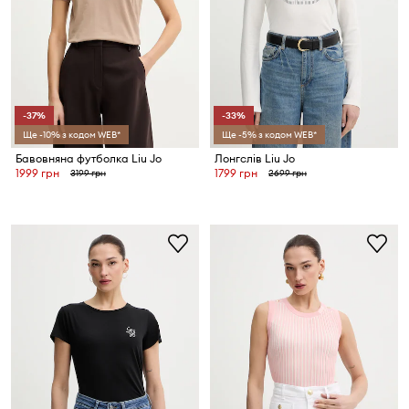
-37%
-33%
Ще -10% з кодом WEB*
Ще -5% з кодом WEB*
Бавовняна футболка Liu Jo
Лонгслів Liu Jo
1999 грн
1799 грн
3199 грн
2699 грн