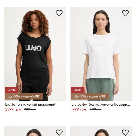
-25%
-37%
Ще -10% з кодом WEB*
Ще -10% з кодом WEB*
Liu Jo топ жіночий віскозний
Liu Jo футболка жіноча бавовняна
2399 грн
1999 грн
3199 грн
3199 грн