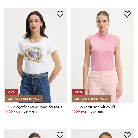
-37%
-37%
Ще -10% з кодом WEB*
Ще -10% з кодом WEB*
Liu Jo футболка жіноча бавовняна
Liu Jo кроп-топ жіночий
1699 грн
1999 грн
2699 грн
3199 грн