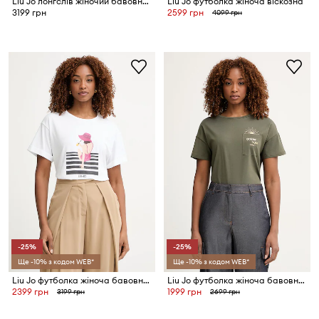
Liu Jo лонгслів жіночий бавовняний
Liu Jo футболка жіноча віскозна
3199 грн
2599 грн
4099 грн
-25%
-25%
Ще -10% з кодом WEB*
Ще -10% з кодом WEB*
Liu Jo футболка жіноча бавовняна з еластаном
Liu Jo футболка жіноча бавовняна
2399 грн
1999 грн
3199 грн
2699 грн