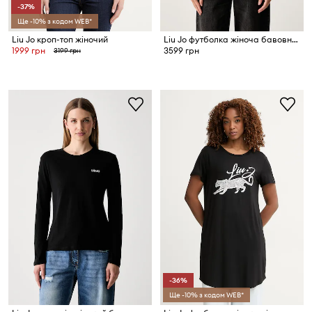
-37%
Ще -10% з кодом WEB*
Liu Jo кроп-топ жіночий
Liu Jo футболка жіноча бавовняна
1999 грн
3599 грн
3199 грн
-36%
Ще -10% з кодом WEB*