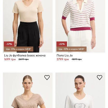
-37%
-22%
Ще -5% з кодом WEB*
Ще -10% з кодом WEB*
Liu Jo футболка basic жіноча
Поло Liu Jo
1699 грн
3799 грн
2699 грн
4899 грн