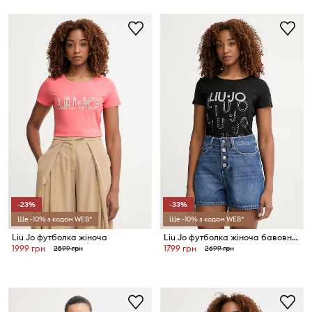
-23%
-33%
Ще -10% з кодом WEB*
Ще -10% з кодом WEB*
Liu Jo футболка жіноча
Liu Jo футболка жіноча бавовняна з еластаном
1999 грн
1799 грн
2599 грн
2699 грн