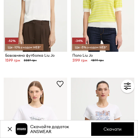
-52%
-34%
Ще -10% з кодом WEB*
Ще -5% з кодом WEB*
Бавовняна футболка Liu Jo
Поло Liu Jo
1599 грн
3199 грн
3389 грн
4899 грн
Скачайте додаток
Скачати
ANSWEAR