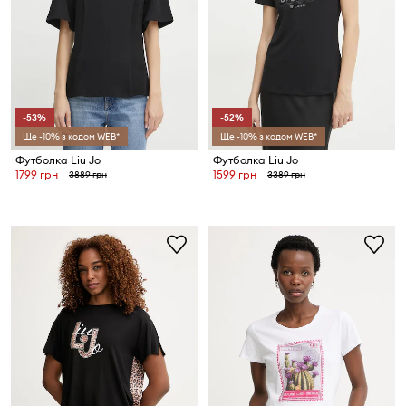
-53%
-52%
Ще -10% з кодом WEB*
Ще -10% з кодом WEB*
Футболка Liu Jo
Футболка Liu Jo
1799 грн
1599 грн
3889 грн
3389 грн