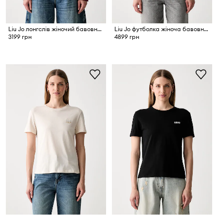
Liu Jo лонгслів жіночий бавовняний
Liu Jo футболка жіноча бавовняна
3199 грн
4899 грн