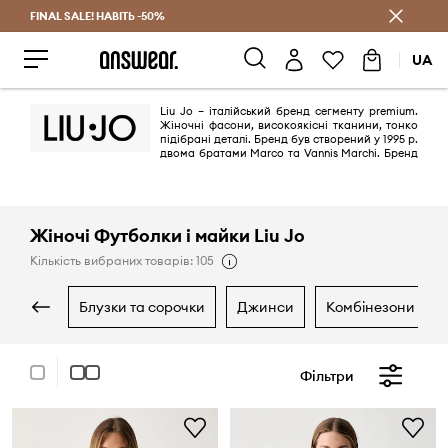
FINAL SALE! НАВІТЬ -50%
Заощаджуй з Answear Club
UA
Liu Jo – італійський бренд сегменту premium.
Жіночні фасони, високоякісні тканини, тонко
підібрані деталі. Бренд був створений у 1995 р.
двома братами Marco та Vannis Marchi. Бренд
відзначає свій День Народження кампанією # BornIn1995, обличчям
якої стала топ-модель Кендалл Дженнер, яка також народилася в
1995 році.
Жіночі Футболки і майки Liu Jo
Кількість вибраних товарів: 105
блузки та сорочки
джинси
комбінезони
Фільтри