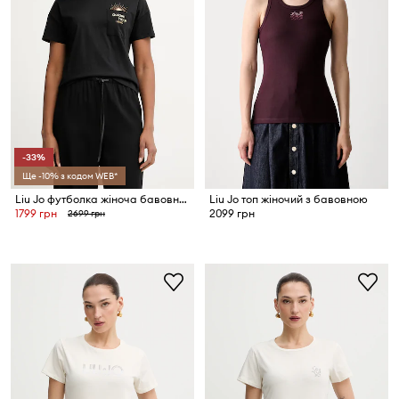
-33%
Ще -10% з кодом WEB*
Liu Jo футболка жіноча бавовняна
Liu Jo топ жіночий з бавовною
1799 грн
2099 грн
2699 грн