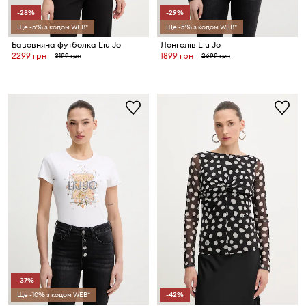
-28%
-29%
Ще -5% з кодом WEB*
Ще -5% з кодом WEB*
Бавовняна футболка Liu Jo
Лонгслів Liu Jo
2299 грн
1899 грн
3199 грн
2699 грн
-37%
Ще -10% з кодом WEB*
-42%