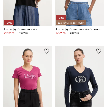
-33%
-29%
Ще -10% з кодом WEB*
Liu Jo футболка жіноча
Liu Jo футболка жіноча бавовняна
2899 грн
1799 грн
4099 грн
2699 грн