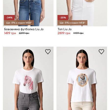
-34%
-35%
Ще -5% з кодом WEB*
Ще -5% з кодом WEB*
Бавовняна футболка Liu Jo
Топ Liu Jo
1499 грн
2899 грн
2299 грн
4499 грн