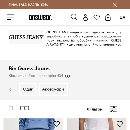
FINAL SALE! НАВІТЬ -50%
Заощаджуй з Answear Club
UA
GUESS JEANS зміцнює свої лідерські позиції у
виробництві виробів з деніму, впроваджуючи
нову технологію обробки тканини. GUESS
AIRWASHTM - це сучасна, стійка альтернатива
пранню каменем, техніці, яку брати Марчіано представили світу
моди в 1981 році. Вона мінімізує кількість води, що використовується в
процесі, замінюючи її бульбашками повітря. Революційна технологія
AIRWASHTM від GUESS переосмислює та вдосконалює автентичну
моду Західного узбережжя. В дебютній колекції марки були
Він Guess Jeans
представлені сучасні інтерпретації культових моделей GUESS 1980-х і
1990-х років.
Кількість вибраних товарів: 434
одяг
аксесуари
Фільтри