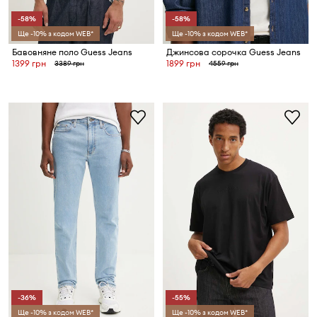
-58%
-58%
Ще -10% з кодом WEB*
Ще -10% з кодом WEB*
Бавовняне поло Guess Jeans
Джинсова сорочка Guess Jeans
1399 грн
1899 грн
3389 грн
4559 грн
-36%
-55%
Ще -10% з кодом WEB*
Ще -10% з кодом WEB*