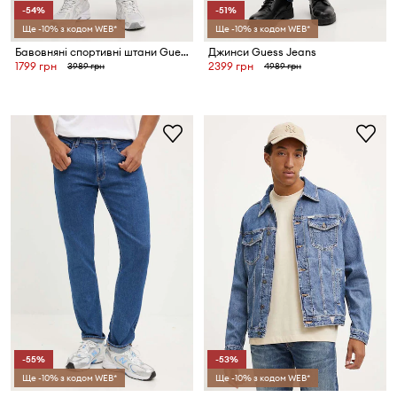
-54%
-51%
Ще -10% з кодом WEB*
Ще -10% з кодом WEB*
Бавовняні спортивні штани Guess Jeans
Джинси Guess Jeans
1799 грн
2399 грн
3989 грн
4989 грн
-55%
-53%
Ще -10% з кодом WEB*
Ще -10% з кодом WEB*