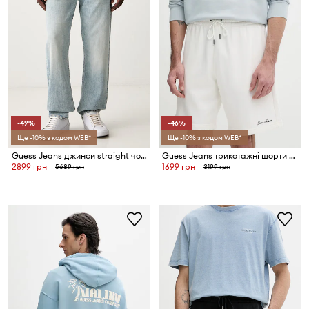
-49%
-46%
Ще -10% з кодом WEB*
Ще -10% з кодом WEB*
Guess Jeans джинси straight чоловічі
Guess Jeans трикотажні шорти чоловічі бавовняні
2899 грн
1699 грн
5689 грн
3199 грн