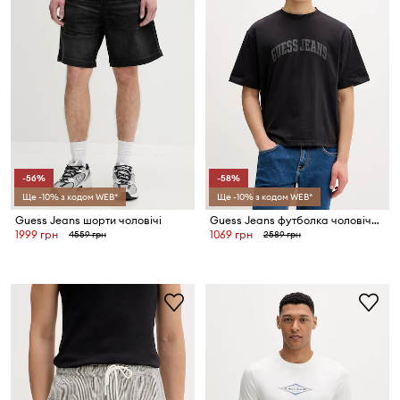
-56%
-58%
Ще -10% з кодом WEB*
Ще -10% з кодом WEB*
Guess Jeans шорти чоловічі
Guess Jeans футболка чоловіча бавовняна
1999 грн
1069 грн
4559 грн
2589 грн