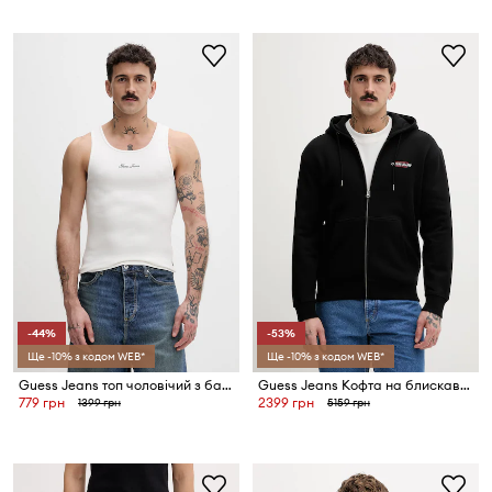
-44%
-53%
Ще -10% з кодом WEB*
Ще -10% з кодом WEB*
Guess Jeans топ чоловічий з бавовною
Guess Jeans Кофта на блискавці з капюшоном чоловіча бавовняна
779 грн
2399 грн
1399 грн
5159 грн