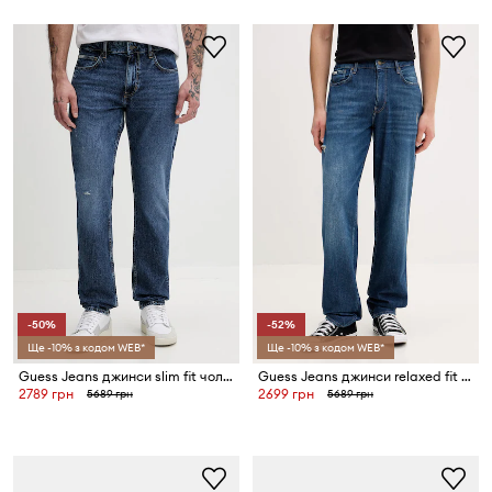
-50%
-52%
Ще -10% з кодом WEB*
Ще -10% з кодом WEB*
Guess Jeans джинси slim fit чоловічі
Guess Jeans джинси relaxed fit чоловічі
2789 грн
2699 грн
5689 грн
5689 грн