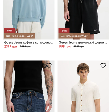
-57%
-54%
Ще -10% з кодом WEB*
Ще -10% з кодом WEB*
Guess Jeans кофта з капюшоном чоловіча бавовняна
Guess Jeans трикотажні шорти чоловічі бавовняні
2399 грн
1799 грн
5689 грн
3989 грн