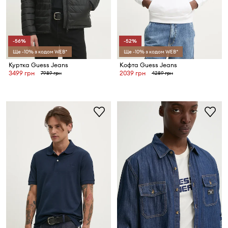
-56%
-52%
Ще -10% з кодом WEB*
Ще -10% з кодом WEB*
Куртка Guess Jeans
Кофта Guess Jeans
3499 грн
2039 грн
7989 грн
4289 грн