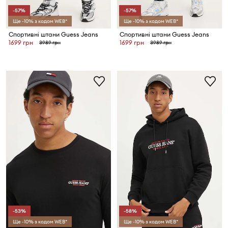
-57%
-57%
Ще -10% з кодом WEB*
Ще -10% з кодом WEB*
Спортивні штани Guess Jeans
Спортивні штани Guess Jeans
1699 грн
1699 грн
3989 грн
3989 грн
-53%
-58%
Ще -10% з кодом WEB*
Ще -10% з кодом WEB*