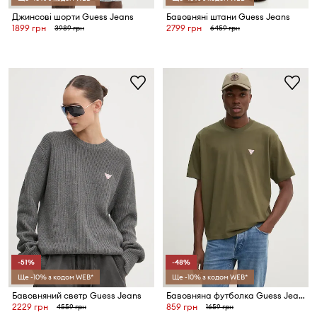
Джинсові шорти Guess Jeans
Бавовняні штани Guess Jeans
1899 грн
2799 грн
3989 грн
6459 грн
-51%
-48%
Ще -10% з кодом WEB*
Ще -10% з кодом WEB*
Бавовняний светр Guess Jeans
Бавовняна футболка Guess Jeans
2229 грн
859 грн
4559 грн
1659 грн