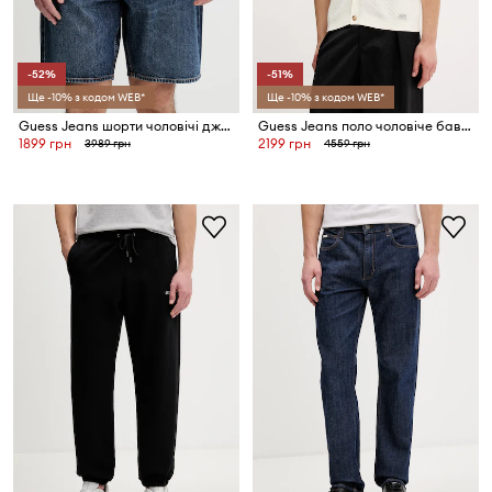
-52%
-51%
Ще -10% з кодом WEB*
Ще -10% з кодом WEB*
Guess Jeans шорти чоловічі джинсові
Guess Jeans поло чоловіче бавовняне
1899 грн
2199 грн
3989 грн
4559 грн