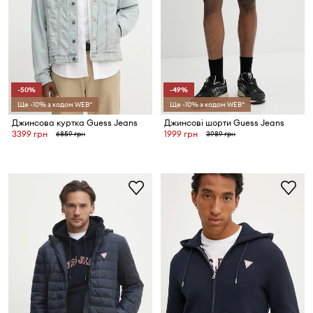
-50%
-49%
Ще -10% з кодом WEB*
Ще -10% з кодом WEB*
Джинсова куртка Guess Jeans
Джинсові шорти Guess Jeans
3399 грн
1999 грн
6859 грн
3989 грн