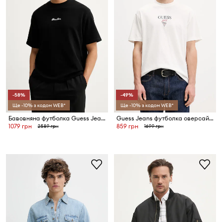
-58%
-49%
Ще -10% з кодом WEB*
Ще -10% з кодом WEB*
Бавовняна футболка Guess Jeans
Guess Jeans футболка оверсайз чоловіча бавовняна
1079 грн
859 грн
2589 грн
1699 грн