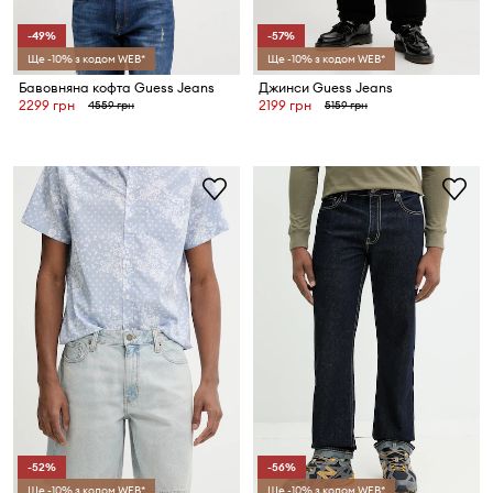
-49%
-57%
Ще -10% з кодом WEB*
Ще -10% з кодом WEB*
Бавовняна кофта Guess Jeans
Джинси Guess Jeans
2299 грн
2199 грн
4559 грн
5159 грн
-52%
-56%
Ще -10% з кодом WEB*
Ще -10% з кодом WEB*