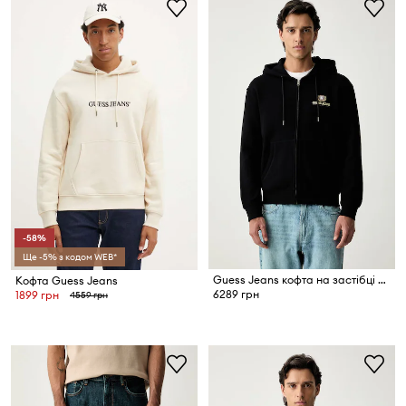
-58%
Ще -5% з кодом WEB*
Guess Jeans кофта на застібці з капюшоном чоловіча бавовняна
Кофта Guess Jeans
6289 грн
1899 грн
4559 грн