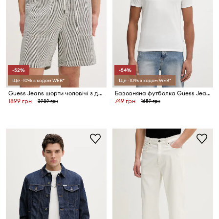
-52%
-54%
Ще -10% з кодом WEB*
Ще -10% з кодом WEB*
Guess Jeans шорти чоловічі з домішкою льону
Бавовняна футболка Guess Jeans
1899 грн
749 грн
3989 грн
1659 грн