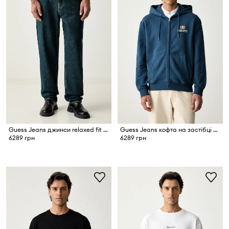
Guess Jeans джинси relaxed fit чоловічі
Guess Jeans кофта на застібці з капюшоном чоловіча бавовняна
6289 грн
6289 грн