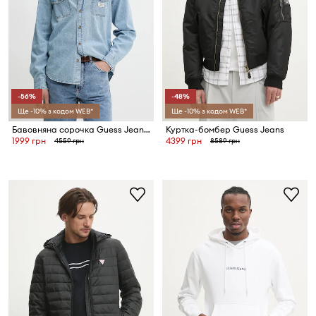
-56%
-48%
Ще -10% з кодом WEB*
Ще -10% з кодом WEB*
Бавовняна сорочка Guess Jeans
Куртка-бомбер Guess Jeans
1999 грн
4399 грн
4559 грн
8589 грн