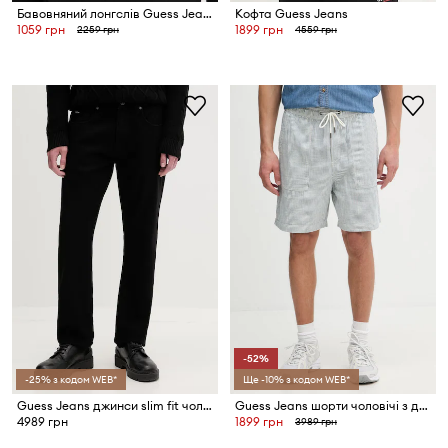
Бавовняний лонгслів Guess Jeans
Кофта Guess Jeans
1059 грн
1899 грн
2259 грн
4559 грн
-52%
-25% з кодом WEB*
Ще -10% з кодом WEB*
Guess Jeans джинси slim fit чоловічі
Guess Jeans шорти чоловічі з домішкою льону
4989 грн
1899 грн
3989 грн