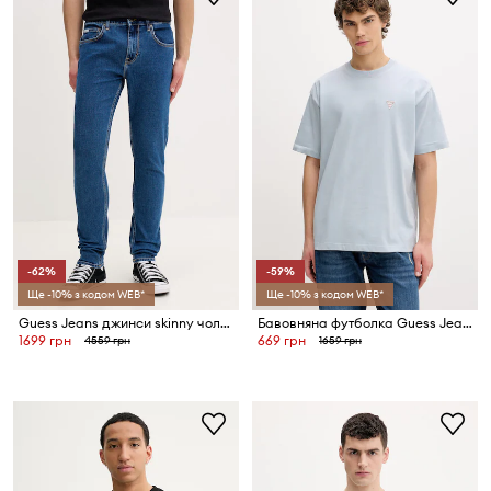
-62%
-59%
Ще -10% з кодом WEB*
Ще -10% з кодом WEB*
Guess Jeans джинси skinny чоловічі
Бавовняна футболка Guess Jeans
1699 грн
669 грн
4559 грн
1659 грн