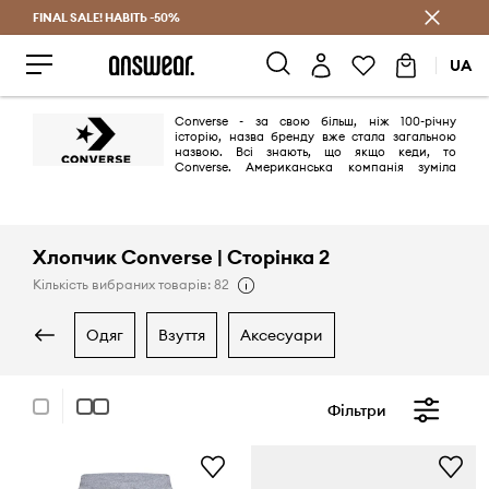
FINAL SALE! НАВІТЬ -50%
Заощаджуй з Answear Club
UA
Converse - за свою більш, ніж 100-річну
історію, назва бренду вже стала загальною
назвою. Всі знають, що якщо кеди, то
Converse. Американська компанія зуміла
популяризувати взуття для баскетболістів, яку тепер носять у всьому
світі. А все завдяки кедам Converse All Star, в яких незмінно виходив
на поле один з найвідоміших баскетболістів Чарльз Чак Тейлор. В
наші дні бренд, який не втрачає своєї популярності, контролюється
компанією Nike.
Хлопчик Converse | Сторінка 2
Кількість вибраних товарів: 82
одяг
взуття
аксесуари
Фільтри