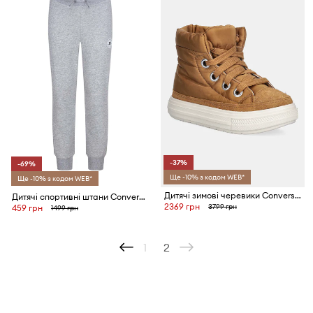
-37%
-69%
Ще -10% з кодом WEB*
Ще -10% з кодом WEB*
Дитячі зимові черевики Converse CHUCK TAYLOR ALL STAR ELEMENTS BOOT
Дитячі спортивні штани Converse
2369 грн
3799 грн
459 грн
1499 грн
1
2