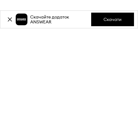
Скачайте додаток
Скачати
ANSWEAR
-20%
знижки на першу
покупку** за підписку на
розсилку.
Приєднуйся до нашої спільноти, щоб отримувати
інформацію про найновіші акції та товари.