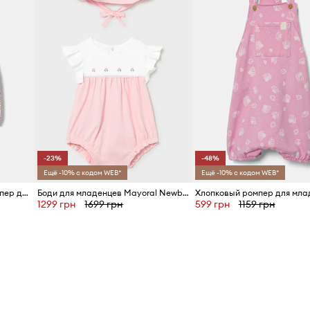
-23%
-48%
Ещё -10% с кодом WEB*
Ещё -10% с кодом WEB*
United Colors of Benetton Ромпер для детей из хлопка
Боди для младенцев Mayoral Newborn
1299 грн
1699 грн
599 грн
1159 грн