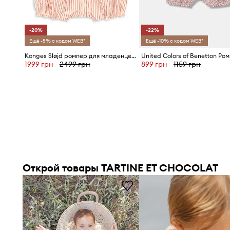
-20%
-22%
Ещё -5% с кодом WEB*
Ещё -10% с кодом WEB*
Konges Sløjd ромпер для младенцев из хлопка ELLIE FRILL ROMPER GOTS
1999 грн
2499 грн
899 грн
1159 грн
Открой товары TARTINE ET CHOCOLAT