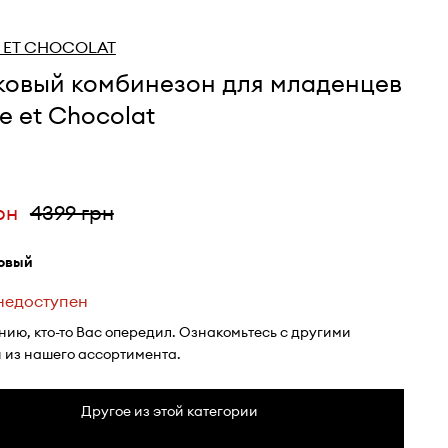
E ET CHOCOLAT
ковый комбинезон для младенцев
ne et Chocolat
рн
4399 грн
зовый
 недоступен
нию, кто-то Вас опередил. Ознакомьтесь с другими
 из нашего ассортимента.
Другое из этой категории