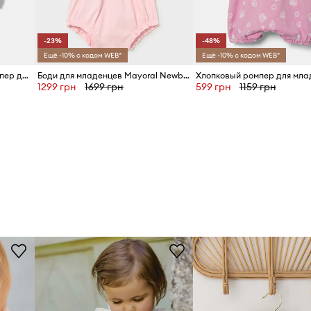
-23%
-48%
Ещё -10% с кодом WEB*
Ещё -10% с кодом WEB*
United Colors of Benetton Ромпер для детей из хлопка
Боди для младенцев Mayoral Newborn
1299 грн
1699 грн
599 грн
1159 грн