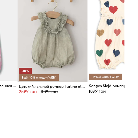
-18%
-15% с кодом WEB*
Ещё -10% с кодом WEB*
Хлопковый ромпер для младенцев United Colors of Benetton
Детский льняной ромпер Tartine et Chocolat
1899 грн
2599 грн
3199 грн