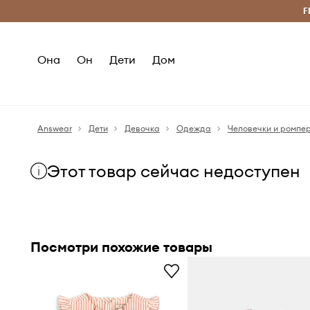
Бесплатная доставка из ЕС (от 2800 грн)
F
Она
Он
Дети
Дом
Answear
Дети
Девочка
Одежда
Человечки и ромпе
Этот товар сейчас недоступен
Посмотри похожие товары