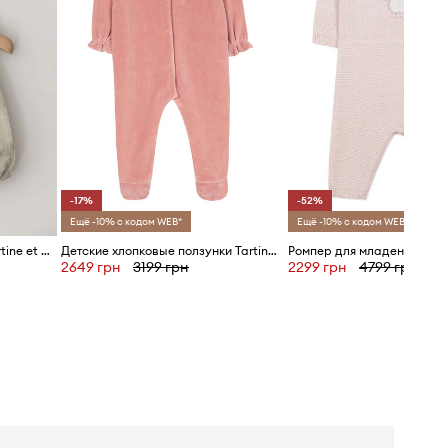
-17%
-52%
Ещё -10% с кодом WEB*
Ещё -10% с кодом WEB*
Детский льняной ромпер Tartine et Chocolat
Детские хлопковые ползунки Tartine et Chocolat
2649 грн
3199 грн
2299 грн
4799 грн