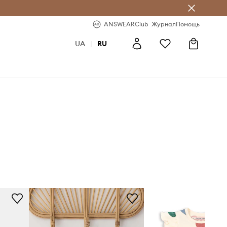
ear Club
-20% на первый заказ
ANSWEARClub
Журнал
Помощь
UA
|
RU