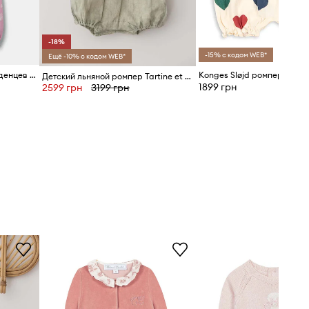
-18%
-15% с кодом WEB*
Ещё -10% с кодом WEB*
Хлопковый ромпер для младенцев United Colors of Benetton
Детский льняной ромпер Tartine et Chocolat
1899 грн
2599 грн
3199 грн