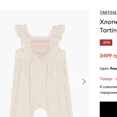
TARTIN
Хлоп
Tarti
-20%
3499 г
Цвет:
ро
Товар -
К сожале
товарами