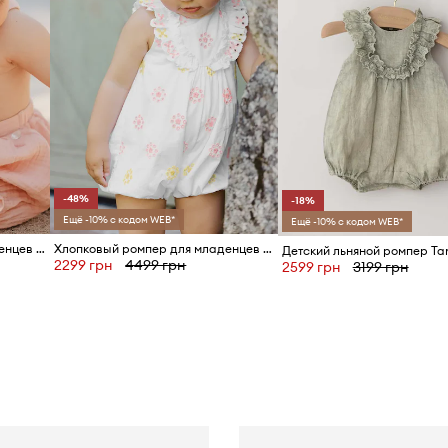
-48%
-18%
Ещё -10% с кодом WEB*
Ещё -10% с кодом WEB*
Хлопковый ромпер для младенцев Tartine et Chocolat
Хлопковый ромпер для младенцев Tartine et Chocolat
2299 грн
4499 грн
2599 грн
3199 грн