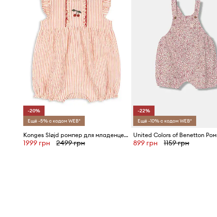
-20%
-22%
Ещё -5% с кодом WEB*
Ещё -10% с кодом WEB*
Konges Sløjd ромпер для младенцев из хлопка ELLIE FRILL ROMPER GOTS
1999 грн
2499 грн
899 грн
1159 грн