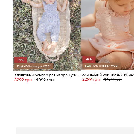
-48%
-19%
Ещё -10% с кодом WEB*
Ещё -10% с кодом WEB*
Хлопковый ромпер для младенцев Tartine et Chocolat
2299 грн
4499 грн
3299 грн
4099 грн