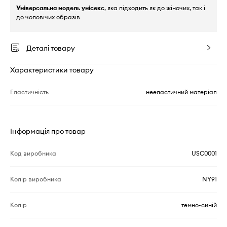
Універсальна модель унісекс
, яка підходить як до жіночих, так і
до чоловічих образів
Деталі товару
Характеристики товару
Еластичність
нееластичний матеріал
Інформація про товар
Код виробника
USC0001
Колір виробника
NY91
Колір
темно-синій