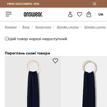
FINAL SALE! НАВІТЬ -50%
Заощаджуй з Answear Club
UA
Answear
Вона
Аксесуари
Шарфи і хустки
Шарфи і снуди
Цей товар наразі недоступний
Переглянь схожі товари