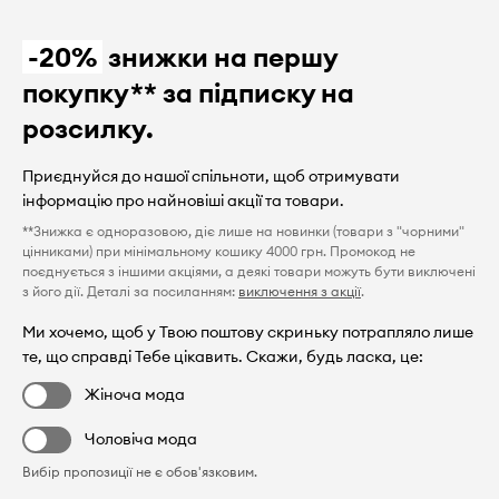
-20%
знижки на першу
покупку** за підписку на
розсилку.
Приєднуйся до нашої спільноти, щоб отримувати
інформацію про найновіші акції та товари.
**Знижка є одноразовою, діє лише на новинки (товари з "чорними"
цінниками) при мінімальному кошику 4000 грн. Промокод не
поєднується з іншими акціями, а деякі товари можуть бути виключені
з його дії. Деталі за посиланням:
виключення з акції
.
Ми хочемо, щоб у Твою поштову скриньку потрапляло лише
те, що справді Тебе цікавить. Скажи, будь ласка, це:
Жіноча мода
Чоловіча мода
Вибір пропозиції не є обов'язковим.