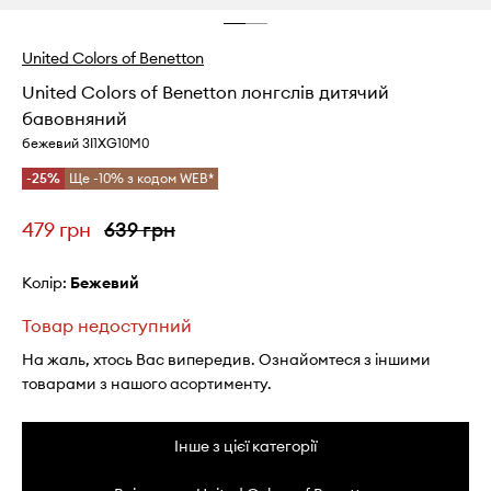
United Colors of Benetton
United Colors of Benetton лонгслів дитячий
бавовняний
бежевий 3I1XG10M0
-25%
Ще -10% з кодом WEB*
479 грн
639 грн
Колір:
бежевий
Товар недоступний
На жаль, хтось Вас випередив. Ознайомтеся з іншими
товарами з нашого асортименту.
Інше з цієї категорії