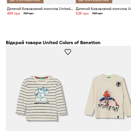
Ще -10% з кодом WEB*
Ще -10% з кодом WEB*
Дитячий бавовняний лонгслів United Colors of Benetton
439 грн
539 грн
709 грн
909 грн
Відкрий товари United Colors of Benetton