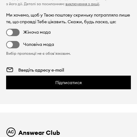
з його дії. Деталі за посиланням:
виключення з акції
.
Ми хочемо, щоб у Твою поштову скриньку потрапляло лише
те, що справді Тебе цікавить. Скажи, будь ласка, це:
Жіноча мода
Чоловіча мода
Вибір пропозиції не є обов'язковим.
Підписатися
Answear Club