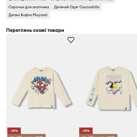
Сорочки для хлопчика
Дитячий Одяг Coccodrillo
Дитячі Кофти Mayoral
Переглянь схожі товари
-38%
-40%