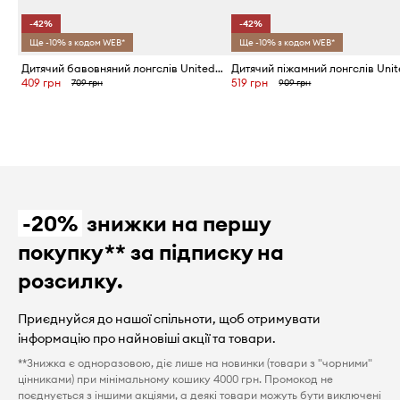
-42%
-42%
Ще -10% з кодом WEB*
Ще -10% з кодом WEB*
Дитячий бавовняний лонгслів United Colors of Benetton
409 грн
519 грн
709 грн
909 грн
-20%
знижки на першу
покупку** за підписку на
розсилку.
Приєднуйся до нашої спільноти, щоб отримувати
інформацію про найновіші акції та товари.
**Знижка є одноразовою, діє лише на новинки (товари з "чорними"
цінниками) при мінімальному кошику 4000 грн. Промокод не
поєднується з іншими акціями, а деякі товари можуть бути виключені