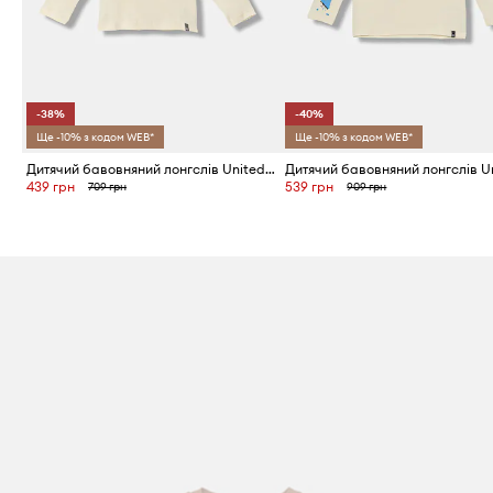
-38%
-40%
Ще -10% з кодом WEB*
Ще -10% з кодом WEB*
Дитячий бавовняний лонгслів United Colors of Benetton
439 грн
539 грн
709 грн
909 грн