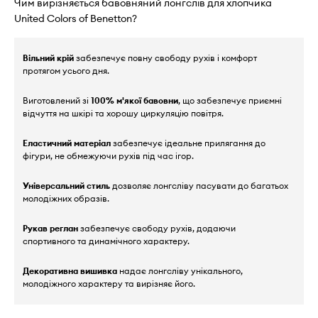
Чим вирізняється бавовняний лонгслів для хлопчика
United Colors of Benetton?
Вільний крій
забезпечує повну свободу рухів і комфорт
протягом усього дня.
Виготовлений зі
100% м'якої бавовни
, що забезпечує приємні
відчуття на шкірі та хорошу циркуляцію повітря.
Еластичний матеріал
забезпечує ідеальне прилягання до
фігури, не обмежуючи рухів під час ігор.
Універсальний стиль
дозволяє лонгсліву пасувати до багатьох
молодіжних образів.
Рукав реглан
забезпечує свободу рухів, додаючи
спортивного та динамічного характеру.
Декоративна вишивка
надає лонгсліву унікального,
молодіжного характеру та вирізняє його.