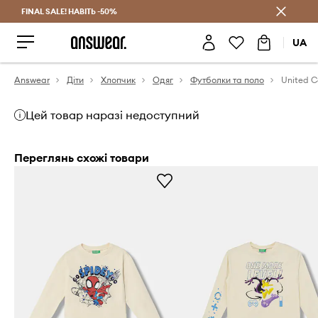
FINAL SALE! НАВІТЬ -50%
Заощаджуй з Answear Club
UA
Answear
Діти
Хлопчик
Одяг
Футболки та поло
Цей товар наразі недоступний
Переглянь схожі товари