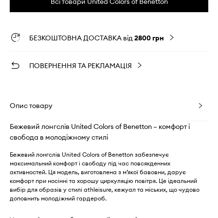
Всі товари United Colors of Benetton
БЕЗКОШТОВНА ДОСТАВКА від
2800 грн
ПОВЕРНЕННЯ ТА РЕКЛАМАЦІЯ
Опис товару
Бежевий лонгслів United Colors of Benetton – комфорт і
свобода в молодіжному стилі
Бежевий лонгслів United Colors of Benetton забезпечує
максимальний комфорт і свободу під час повсякденних
активностей. Ця модель, виготовлена з м’якої бавовни, дарує
комфорт при носінні та хорошу циркуляцію повітря. Це ідеальний
вибір для образів у стилі athleisure, кежуал та міських, що чудово
доповнить молодіжний гардероб.