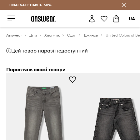
FINAL SALE! НАВІТЬ -50%
Заощаджуй з Answear Club
UA
Answear
Діти
Хлопчик
Одяг
Джинси
Цей товар наразі недоступний
Переглянь схожі товари