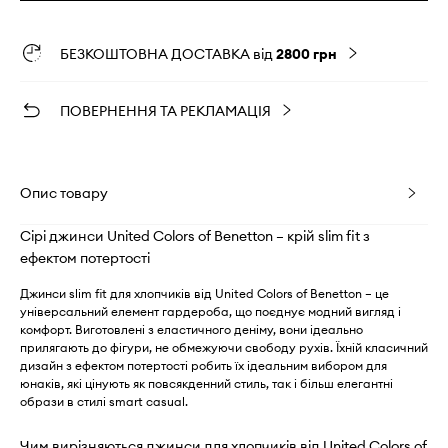
БЕЗКОШТОВНА ДОСТАВКА від
2800 грн
ПОВЕРНЕННЯ ТА РЕКЛАМАЦІЯ
Опис товару
Сірі джинси United Colors of Benetton – крій slim fit з
ефектом потертості
Джинси slim fit для хлопчиків від United Colors of Benetton – це
універсальний елемент гардероба, що поєднує модний вигляд і
комфорт. Виготовлені з еластичного деніму, вони ідеально
прилягають до фігури, не обмежуючи свободу рухів. Їхній класичний
дизайн з ефектом потертості робить їх ідеальним вибором для
юнаків, які цінують як повсякденний стиль, так і більш елегантні
образи в стилі smart casual.
Чим вирізняються джинси для хлопчиків від United Colors of