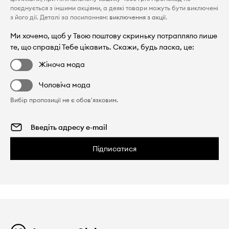
поєднується з іншими акціями, а деякі товари можуть бути виключені
з його дії. Деталі за посиланням:
виключення з акції
.
Ми хочемо, щоб у Твою поштову скриньку потрапляло лише
те, що справді Тебе цікавить. Скажи, будь ласка, це:
Жіноча мода
Чоловіча мода
Вибір пропозиції не є обов'язковим.
Підписатися