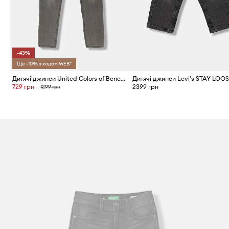
-43%
Ще -10% з кодом WEB*
Дитячі джинси United Colors of Benetton
729 грн
2399 грн
1299 грн