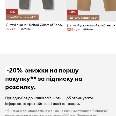
-43%
-31%
Ще -10% з кодом WEB*
Ще -10% з кодом WEB*
Дитячі джинси United Colors of Benetton
729 грн
1299 грн
1299 грн
1899 грн
-20%
знижки на першу
покупку** за підписку на
розсилку.
Приєднуйся до нашої спільноти, щоб отримувати
інформацію про найновіші акції та товари.
**Знижка є одноразовою, діє лише на новинки (товари з "чорними"
цінниками) при мінімальному кошику 4000 грн. Промокод не