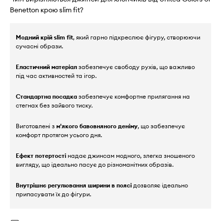
Benetton крою slim fit?
Модний крій slim fit
, який гарно підкреслює фігуру, створюючи
сучасні образи.
Еластичний матеріал
забезпечує свободу рухів, що важливо
під час активностей та ігор.
Стандартна посадка
забезпечує комфортне прилягання на
стегнах без зайвого тиску.
Виготовлені з
м'якого бавовняного деніму
, що забезпечує
комфорт протягом усього дня.
Ефект потертості
надає джинсам модного, злегка зношеного
вигляду, що ідеально пасує до різноманітних образів.
Внутрішнє регулювання ширини в поясі
дозволяє ідеально
припасувати їх до фігури.