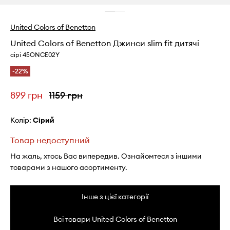
United Colors of Benetton
United Colors of Benetton Джинси slim fit дитячі
сірі 45ONCE02Y
-22%
899 грн
1159 грн
Колір:
сірий
Товар недоступний
На жаль, хтось Вас випередив. Ознайомтеся з іншими
товарами з нашого асортименту.
Інше з цієї категорії
Всі товари United Colors of Benetton