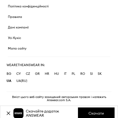
Політика конфіденційності
Правила
Дані компанії
Усі Кукіс
Мапа сайту
WEARETHEANSWEAR IN:
BG
CY
CZ
GR
HR
HU
IT
PL
RO
SI
SK
UA
UA(RU)
Вміст цього веб-сайту захищений авторським правом і належить
Answear.com S.A.
Скачайте додаток
Скачати
ANSWEAR