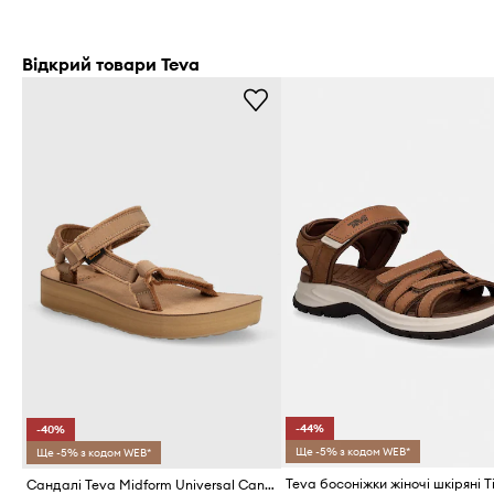
Відкрий товари Teva
-44%
-40%
Ще -5% з кодом WEB*
Ще -5% з кодом WEB*
Сандалі Teva Midform Universal Canvas