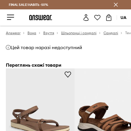
FINAL SALE! НАВІТЬ -50%
Заощаджуй з Answear Club
UA
Answear
Вона
Взуття
Шльопанці і сандалі
Сандалі
Цей товар наразі недоступний
Переглянь схожі товари