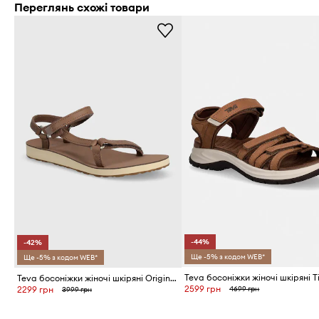
Переглянь схожі товари
-44%
-42%
Ще -5% з кодом WEB*
Ще -5% з кодом WEB*
Teva босоніжки жіночі шкіряні Original Universal Slim Lea
2599 грн
4699 грн
2299 грн
3999 грн