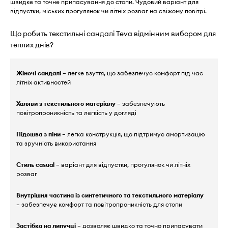
швидке та точне припасування до стопи. Чудовий варіант для
відпустки, міських прогулянок чи літніх розваг на свіжому повітрі.
Що робить текстильні сандалі Teva відмінним вибором для
теплих днів?
Жіночі сандалі
– легке взуття, що забезпечує комфорт під час
літніх активностей
Халяви з текстильного матеріалу
– забезпечують
повітропроникність та легкість у догляді
Підошва з піни
– легка конструкція, що підтримує амортизацію
та зручність використання
Стиль casual
– варіант для відпустки, прогулянок чи літніх
розваг
Внутрішня частина із синтетичного та текстильного матеріалу
– забезпечує комфорт та повітропроникність для стопи
Застібка на липучці
– дозволяє швидко та точно припасувати