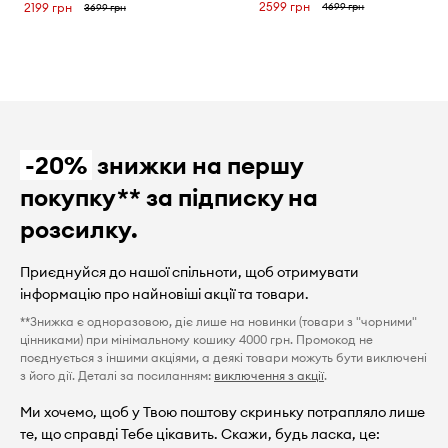
2599 грн
4699 грн
2199 грн
3699 грн
-20%
знижки на першу
покупку** за підписку на
розсилку.
Приєднуйся до нашої спільноти, щоб отримувати
інформацію про найновіші акції та товари.
**Знижка є одноразовою, діє лише на новинки (товари з "чорними"
цінниками) при мінімальному кошику 4000 грн. Промокод не
поєднується з іншими акціями, а деякі товари можуть бути виключені
з його дії. Деталі за посиланням:
виключення з акції
.
Ми хочемо, щоб у Твою поштову скриньку потрапляло лише
те, що справді Тебе цікавить. Скажи, будь ласка, це: