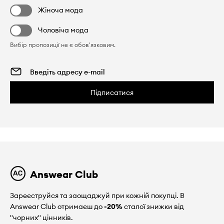
Жіноча мода
Чоловіча мода
Вибір пропозиції не є обов'язковим.
Підписатися
Answear Club
Зареєструйся та заощаджуй при кожній покупці. В
Answear Club отримаєш до
-20%
сталої знижки від
"чорних" цінників.