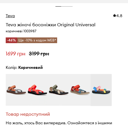
Teva
4.8
Teva жіночі босоніжки Original Universal
коричневі 1003987
-46%
Ще -10% з кодом WEB*
1699 грн
3199 грн
Колір:
коричневий
Товар недоступний
На жаль, хтось Вас випередив. Ознайомтеся з іншими