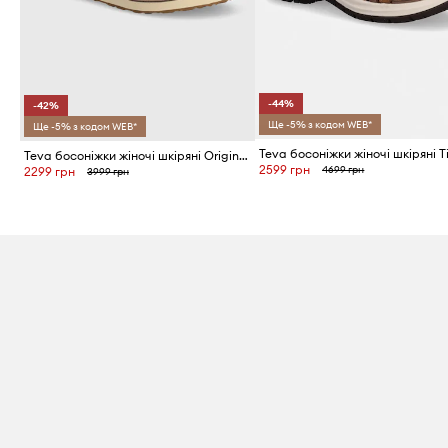
-44%
-42%
Ще -5% з кодом WEB*
Ще -5% з кодом WEB*
Teva босоніжки жіночі шкіряні Original Universal Slim Lea
2599 грн
4699 грн
2299 грн
3999 грн