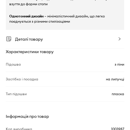
взуття до форми стопи
Однотонний дизайн
– мінімалістичний дизайн, що легко
поєднується з різними стилізаціями
Деталі товару
Характеристики товару
Підошва
з піни
Застібка і посадка
на липучці
Тип підошви
пласка
Інформація про товар
Код виробника
1003987