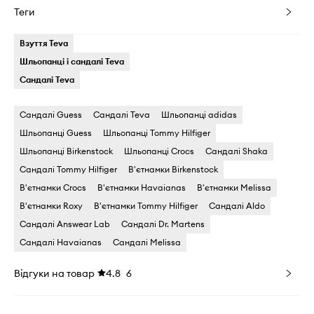
Теги
Взуття Teva
Шльопанці і сандалі Teva
Сандалі Teva
Сандалі Guess
Сандалі Teva
Шльопанці adidas
Шльопанці Guess
Шльопанці Tommy Hilfiger
Шльопанці Birkenstock
Шльопанці Crocs
Сандалі Shaka
Сандалі Tommy Hilfiger
В'єтнамки Birkenstock
В'єтнамки Crocs
В'єтнамки Havaianas
В'єтнамки Melissa
В'єтнамки Roxy
В'єтнамки Tommy Hilfiger
Сандалі Aldo
Сандалі Answear Lab
Сандалі Dr. Martens
Сандалі Havaianas
Сандалі Melissa
Відгуки на товар
4.8
6