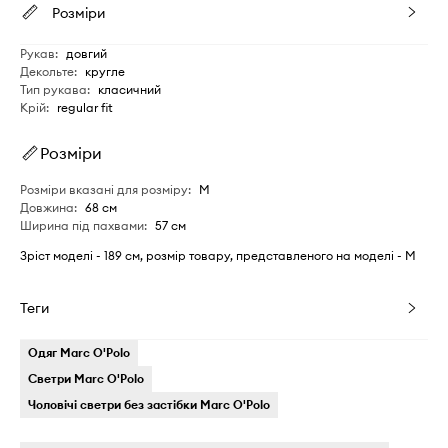
Розміри
Рукав
:
довгий
Декольте
:
кругле
Тип рукава
:
класичний
Крій
:
regular fit
Розміри
Розміри вказані для розміру
:
M
Довжина
:
68 см
Ширина під пахвами
:
57 см
Зріст моделі - 189 см, розмір товару, представленого на моделі - M
Теги
Одяг Marc O'Polo
Светри Marc O'Polo
Чоловічі светри без застібки Marc O'Polo