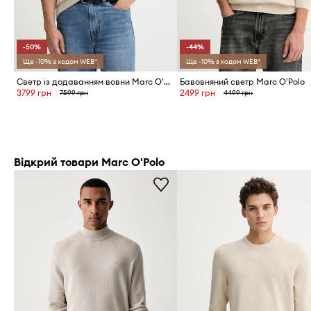
-50%
-44%
Ще -10% з кодом WEB*
Ще -10% з кодом WEB*
Светр із додаванням вовни Marc O'Polo
Бавовняний светр Marc O'Polo
3799 грн
2499 грн
7599 грн
4499 грн
Відкрий товари Marc O'Polo