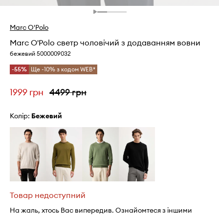
Marc O'Polo
Marc O'Polo светр чоловічий з додаванням вовни
бежевий 5000009032
-55%
Ще -10% з кодом WEB*
1999 грн
4499 грн
Колір:
бежевий
Товар недоступний
На жаль, хтось Вас випередив. Ознайомтеся з іншими