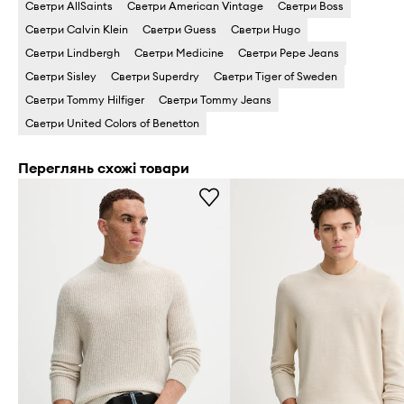
Светри AllSaints
Светри American Vintage
Светри Boss
Светри Calvin Klein
Светри Guess
Светри Hugo
Светри Lindbergh
Светри Medicine
Светри Pepe Jeans
Светри Sisley
Светри Superdry
Светри Tiger of Sweden
Светри Tommy Hilfiger
Светри Tommy Jeans
Светри United Colors of Benetton
Переглянь схожі товари