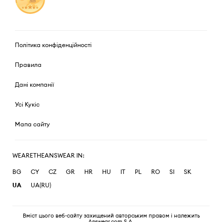
Політика конфіденційності
Правила
Дані компанії
Усі Кукіс
Мапа сайту
WEARETHEANSWEAR IN:
BG
CY
CZ
GR
HR
HU
IT
PL
RO
SI
SK
UA
UA(RU)
Вміст цього веб-сайту захищений авторським правом і належить
Answear.com S.A.