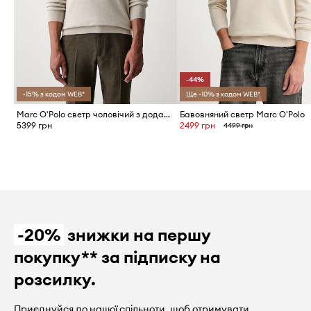
-44%
-15% з кодом WEB*
Ще -10% з кодом WEB*
Marc O'Polo светр чоловічий з додаванням вовни
Бавовняний светр Marc O'Polo
5399 грн
2499 грн
4499 грн
-20%
знижки на першу
покупку** за підписку на
розсилку.
Приєднуйся до нашої спільноти, щоб отримувати