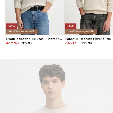
-50%
-44%
Ще -10% з кодом WEB*
Ще -10% з кодом WEB*
Светр із додаванням вовни Marc O'Polo
Бавовняний светр Marc O'Polo
3799 грн
2499 грн
7599 грн
4499 грн