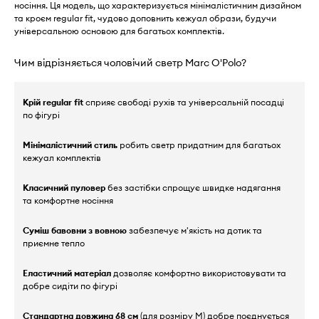
носіння. Ця модель, що характеризується мінімалістичним дизайном
та кроєм regular fit, чудово доповнить кежуал образи, будучи
універсальною основою для багатьох комплектів.
Чим відрізняється чоловічий светр Marc O'Polo?
Крій regular fit
сприяє свободі рухів та універсальній посадці
по фігурі
Мінімалістичний стиль
робить светр придатним для багатьох
кежуал комплектів
Класичний пуловер
без застібки спрощує швидке надягання
та комфортне носіння
Суміш бавовни з вовною
забезпечує м'якість на дотик та
приємне тепло
Еластичний матеріал
дозволяє комфортно використовувати та
добре сидіти по фігурі
Стандартна довжина 68 см
(для розміру M) добре поєднується