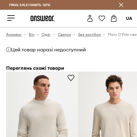
FINAL SALE! НАВІТЬ -50%
Заощаджуй з Answear Club
UA
Answear
Він
Одяг
Светри
Без застібки
Цей товар наразі недоступний
Переглянь схожі товари