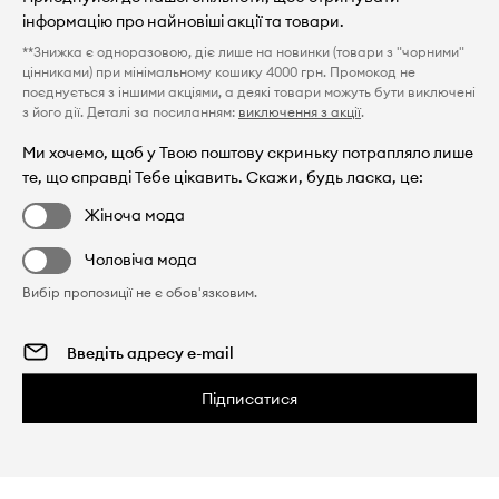
інформацію про найновіші акції та товари.
**Знижка є одноразовою, діє лише на новинки (товари з "чорними"
цінниками) при мінімальному кошику 4000 грн. Промокод не
поєднується з іншими акціями, а деякі товари можуть бути виключені
з його дії. Деталі за посиланням:
виключення з акції
.
Ми хочемо, щоб у Твою поштову скриньку потрапляло лише
те, що справді Тебе цікавить. Скажи, будь ласка, це:
Жіноча мода
Чоловіча мода
Вибір пропозиції не є обов'язковим.
Підписатися