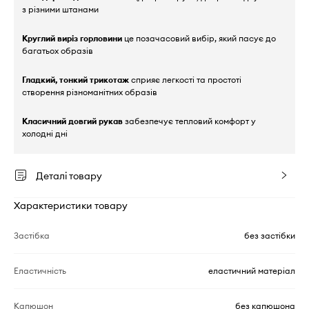
з різними штанами
Круглий виріз горловини
це позачасовий вибір, який пасує до
багатьох образів
Гладкий, тонкий трикотаж
сприяє легкості та простоті
створення різноманітних образів
Класичний довгий рукав
забезпечує тепловий комфорт у
холодні дні
Деталі товару
Характеристики товару
Застібка
без застібки
Еластичність
еластичний матеріал
Капюшон
без капюшона