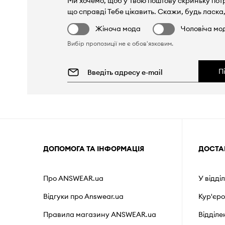
Ми хочемо, щоб у Твою поштову скриньку пот
що справді Тебе цікавить. Скажи, будь ласка,
Жіноча мода
Чоловіча мо
Вибір пропозиції не є обов'язковим.
П
ДОПОМОГА ТА ІНФОРМАЦІЯ
ДОСТА
Про ANSWEAR.ua
У відді
Відгуки про Answear.ua
Кур'єр
Правила магазину ANSWEAR.ua
Відділ