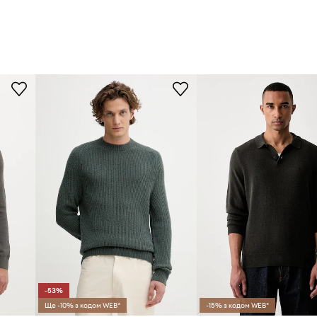
-53%
Ще -10% з кодом WEB*
-15% з кодом WEB*