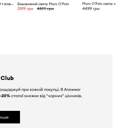
Marc O'Polo светр чоловічий з додаванням вовни
Бавовняний светр Marc O'Polo
4499 грн
3199 грн
4899 грн
 Club
аощаджуй при кожній покупці. В Answear
-20%
сталої знижки від "чорних" цінників.
ільше