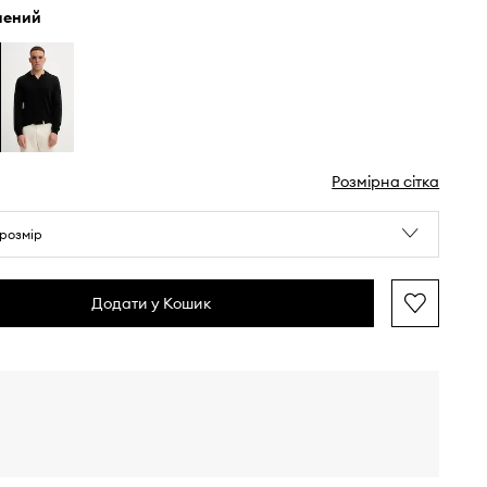
елений
Розмірна сітка
розмір
Додати у Кошик