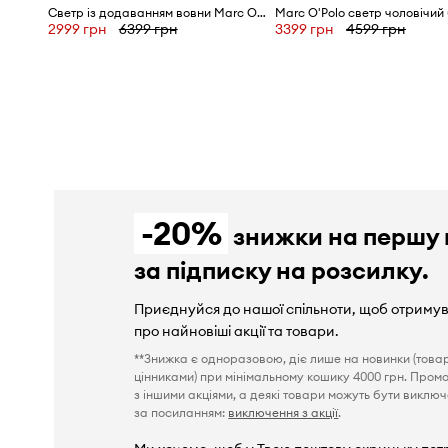
Светр із додаванням вовни Marc O'Polo
2999 грн
6399 грн
3399 грн
4599 грн
-20%
знижки на першу 
за підписку на розсилку.
Приєднуйся до нашої спільноти, щоб отриму
про найновіші акції та товари.
**Знижка є одноразовою, діє лише на новинки (това
цінниками) при мінімальному кошику 4000 грн. Пром
з іншими акціями, а деякі товари можуть бути виключен
за посиланням:
виключення з акції
.