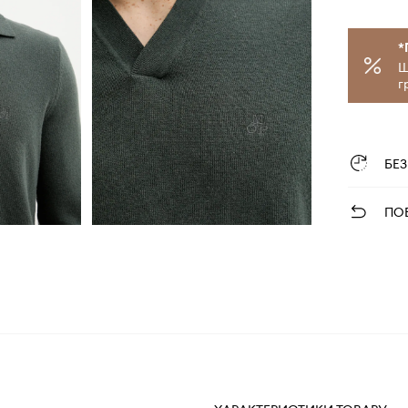
*
Щ
г
БЕ
ПО