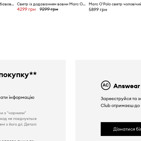
Marc O'Polo светр чоловічий бавовняний
Светр із додаванням вовни Marc O'Polo
4299 грн
9299 грн
5899 грн
покупку**
Answear
вати інформацію
Зареєструйся та з
Club отримаєш до
ри з "чорними"
окод не поєднується
і з його дії. Деталі
Дізнатися б