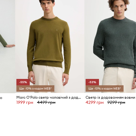
ID Товару
-55%
-53%
Ще -10% з кодом WEB*
Ще -10% з кодом WEB*
Marc O'Polo светр чоловічий з додаванням вовни
lo
1999 грн
4499 грн
4299 грн
9299 грн