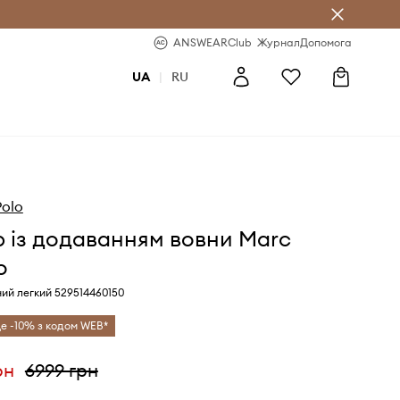
b
-20% на перше замовлення
ANSWEARClub
Журнал
Допомога
UA
|
RU
Polo
 із додаванням вовни Marc
o
ний легкий 529514460150
е -10% з кодом WEB*
рн
6999 грн