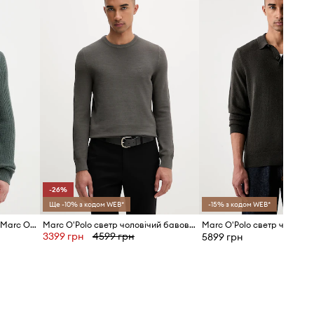
Стандартна розмірна сітка
Ми рекомендуємо вибирати той
розмір, який Ви зазвичай носите.
Розмірна сітка
-26%
Ще -10% з кодом WEB*
-15% з кодом WEB*
Светр із додаванням вовни Marc O'Polo
Marc O'Polo светр чоловічий бавовняний
3399 грн
4599 грн
5899 грн