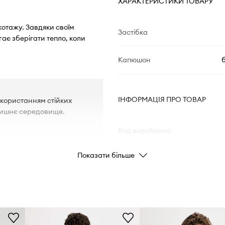
ХАРАКТЕРИСТИКИ ТОВАРУ
котажу. Завдяки своїм
Застібка
є зберігати тепло, коли
Капюшон
ІНФОРМАЦІЯ ПРО ТОВАР
икористанням стійких
лишнє середовище.
Код виробника
у від несприятливих
Показати більше
Колір виробника
Колір
Бренд