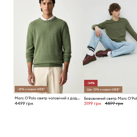
-34%
-15% з кодом WEB*
Ще -10% з кодом WEB*
Marc O'Polo светр чоловічий з додаванням вовни
Бавовняний светр Marc O'Po
4499 грн
3199 грн
4899 грн