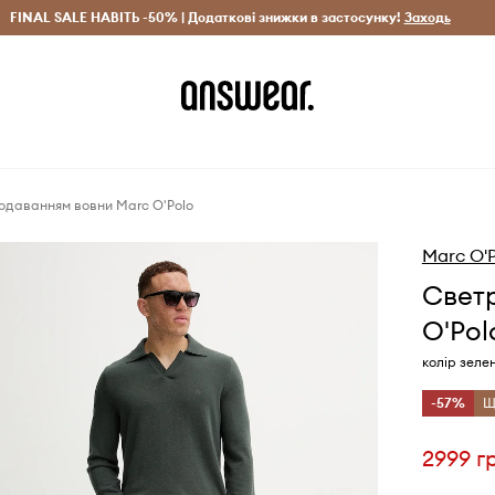
рн)
FINAL SALE НАВІТЬ -50% | Додаткові знижки в застосунку!
Лише оригінальні товари
Заощаджуй з Answear Clu
Заходь
додаванням вовни Marc O'Polo
Marc O'
Светр
O'Pol
колір зеле
-57%
Щ
2999 г