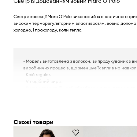
Светр із додаванням вовни Marc O'Polo
Светр з колекції Marc O'Polo виконаний із еластичного три
високим терморегуляторним властивостям, вовна допомага
холодно, і прохолоду, коли тепло.
- Модель виготовлена ​​з волокон, випродукуваних з в
виробничих процесів, що зменшує їх вплив на навко
- Крій regular.
- V-подібний виріз.
- Рукава та нижній край оброблені швами для захист
погодних умов.
- Довжина рукава: 69 cm.
- Довжина: 75 cm.
- Ширина під пахвами: 55 cm.
Схожі товари
- Параметри вказані для розміру: M.