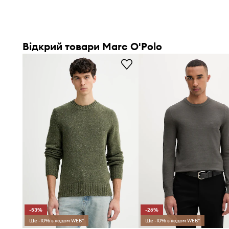
Відкрий товари Marc O'Polo
-53%
-26%
Ще -10% з кодом WEB*
Ще -10% з кодом WEB*