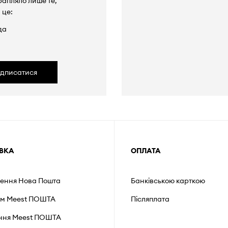
рапляло лише те,
 це:
да
ідписатися
ВКА
ОПЛАТА
лення Нова Пошта
Банківською карткою
ом Meest ПОШТА
Післяплата
ення Мeest ПОШТА