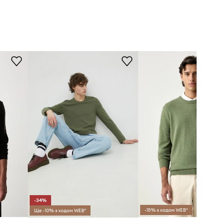
-34%
-15% з кодом WEB*
Ще -10% з кодом WEB*