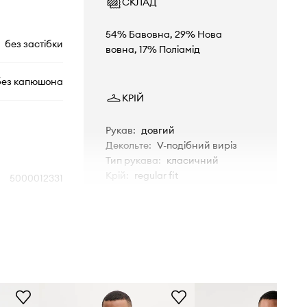
СКЛАД
54% Бавовна, 29% Нова
без застібки
вовна, 17% Поліамід
без капюшона
КРІЙ
Рукав
:
довгий
Декольте
:
V-подібний виріз
Тип рукава
:
класичний
Крій
:
regular fit
5000012331
0362
РОЗМІРИ
зелений
Зріст моделі - 183 см, розмір
товару, представленого на
моделі - M
Marc O'Polo