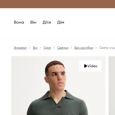
Безкоштовна доставка з ЄС (від 2800 г
Вона
Він
Діти
Дім
Answear
Він
Одяг
Светри
Без застібки
Светр із 
Video