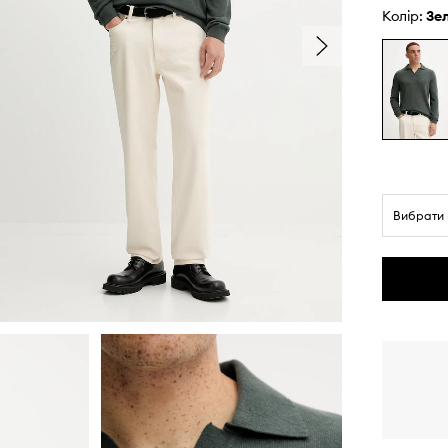
Колір:
з
Вибрати 