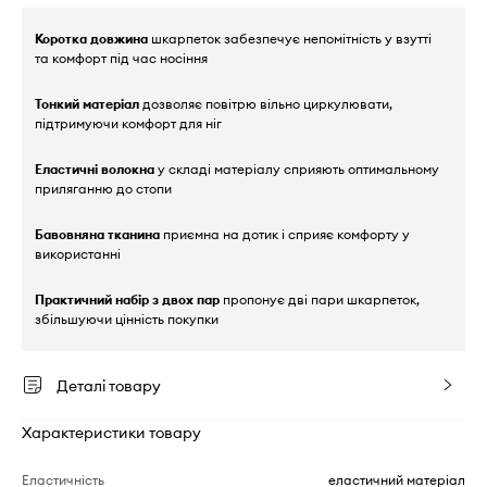
Коротка довжина
шкарпеток забезпечує непомітність у взутті
та комфорт під час носіння
Тонкий матеріал
дозволяє повітрю вільно циркулювати,
підтримуючи комфорт для ніг
Еластичні волокна
у складі матеріалу сприяють оптимальному
приляганню до стопи
Бавовняна тканина
приємна на дотик і сприяє комфорту у
використанні
Практичний набір з двох пар
пропонує дві пари шкарпеток,
збільшуючи цінність покупки
Деталі товару
Характеристики товару
Еластичність
еластичний матеріал