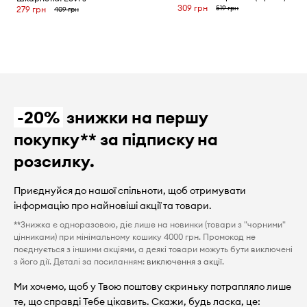
309 грн
519 грн
279 грн
409 грн
-20%
знижки на першу
покупку** за підписку на
розсилку.
Приєднуйся до нашої спільноти, щоб отримувати
інформацію про найновіші акції та товари.
**Знижка є одноразовою, діє лише на новинки (товари з "чорними"
цінниками) при мінімальному кошику 4000 грн. Промокод не
поєднується з іншими акціями, а деякі товари можуть бути виключені
з його дії. Деталі за посиланням:
виключення з акції
.
Ми хочемо, щоб у Твою поштову скриньку потрапляло лише
те, що справді Тебе цікавить. Скажи, будь ласка, це: