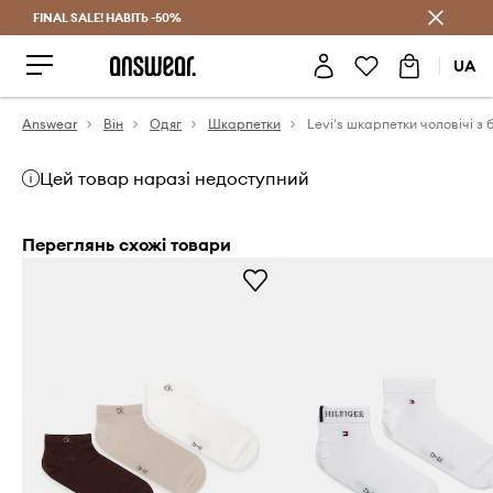
FINAL SALE! НАВІТЬ -50%
Заощаджуй з Answear Club
UA
Answear
Він
Одяг
Шкарпетки
Цей товар наразі недоступний
Переглянь схожі товари