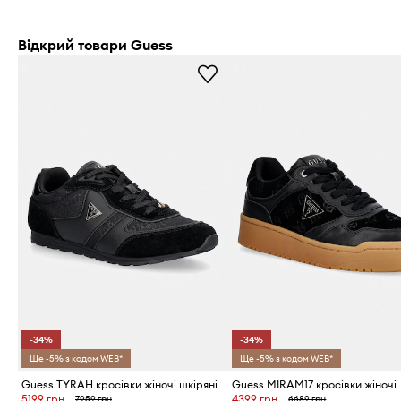
Відкрий товари Guess
-34%
-34%
Ще -5% з кодом WEB*
Ще -5% з кодом WEB*
Guess TYRAH кросівки жіночі шкіряні
Guess MIRAM17 кросівки жіночі
5199 грн
4399 грн
7959 грн
6689 грн