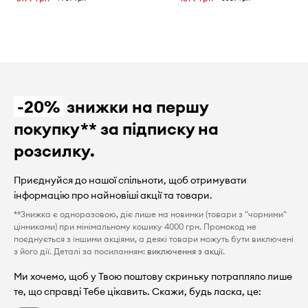
-20%
знижки на першу
покупку** за підписку на
розсилку.
Приєднуйся до нашої спільноти, щоб отримувати
інформацію про найновіші акції та товари.
**Знижка є одноразовою, діє лише на новинки (товари з "чорними"
цінниками) при мінімальному кошику 4000 грн. Промокод не
поєднується з іншими акціями, а деякі товари можуть бути виключені
з його дії. Деталі за посиланням:
виключення з акції
.
Ми хочемо, щоб у Твою поштову скриньку потрапляло лише
те, що справді Тебе цікавить. Скажи, будь ласка, це: