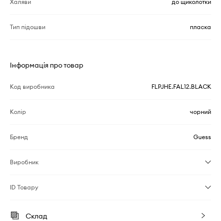
Халяви
до щиколотки
Тип підошви
пласка
Інформація про товар
Код виробника
FLPJHE.FAL12.BLACK
Колір
чорний
Бренд
Guess
Виробник
ID Товару
Склад