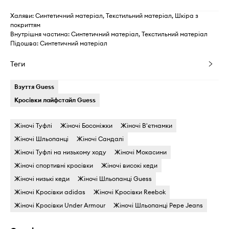
Халяви: Синтетичний матеріал, Текстильний матеріал, Шкіра з
покриттям
Внутрішня частина: Синтетичний матеріал, Текстильний матеріал
Підошва: Синтетичний матеріал
Теги
Взуття Guess
Кросівки лайфстайл Guess
Жіночі Туфлі
Жіночі Босоніжки
Жіночі В'єтнамки
Жіночі Шльопанці
Жіночі Сандалі
Жіночі Туфлі на низькому ходу
Жіночі Мокасини
Жіночі спортивні кросівки
Жіночі високі кеди
Жіночі низькі кеди
Жіночі Шльопанці Guess
Жіночі Кросівки adidas
Жіночі Кросівки Reebok
Жіночі Кросівки Under Armour
Жіночі Шльопанці Pepe Jeans