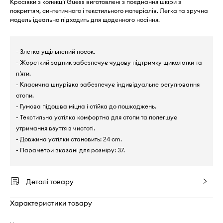
Кросівки з колекції Guess виготовлені з поєднання шкіри з
покриттям, синтетичного і текстильного матеріалів. Легка та зручна
модель ідеально підходить для щоденного носіння.
- Злегка ущільнений носок.
- Жорсткий задник забезпечує чудову підтримку щиколотки та
п’яти.
- Класична шнурівка забезпечує індивідуальне регулювання
стопи.
- Гумова підошва міцна і стійка до пошкоджень.
- Текстильна устілка комфортна для стопи та полегшує
утримання взуття в чистоті.
- Довжина устілки становить: 24 cm.
- Параметри вказані для розміру: 37.
Деталі товару
Характеристики товару