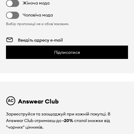
Жіноча мода
Чоловіча мода
Вибір пропозиції не є обов'язковим.
Підписатися
Answear Club
Зареєструйся та заощаджуй при кожній покупці. В
Answear Club отримаєш до
-20%
сталої знижки від
"чорних" цінників.