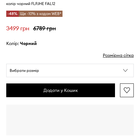
колір чорний FLPJHE FAL12
-48%
Ще -10% з кодом WEB*
3499 грн
6789 грн
Колір:
чорний
Розмірна сітка
Вибрати розмір
Додати у Кошик