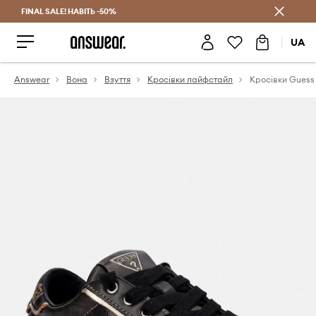
FINAL SALE! НАВІТЬ -50%
Заощаджуй з Answear Club
UA
Answear
Вона
Взуття
Кросівки лайфстайл
Кросівки Guess