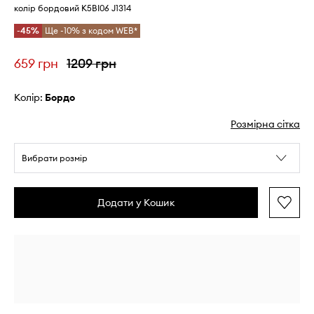
колір бордовий K5BI06 J1314
-45%
Ще -10% з кодом WEB*
659 грн
1209 грн
Колір:
бордо
Розмірна сітка
Вибрати розмір
Додати у Кошик