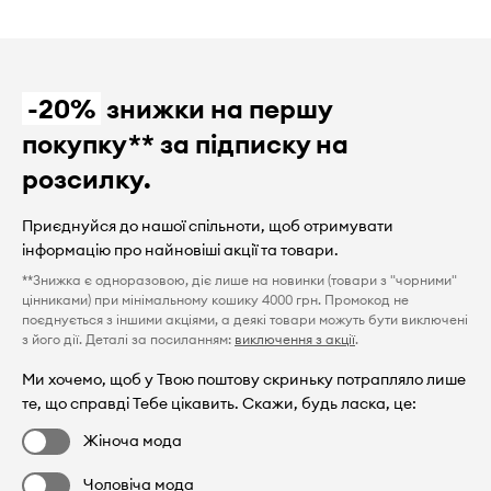
-20%
знижки на першу
покупку** за підписку на
розсилку.
Приєднуйся до нашої спільноти, щоб отримувати
інформацію про найновіші акції та товари.
**Знижка є одноразовою, діє лише на новинки (товари з "чорними"
цінниками) при мінімальному кошику 4000 грн. Промокод не
поєднується з іншими акціями, а деякі товари можуть бути виключені
з його дії. Деталі за посиланням:
виключення з акції
.
Ми хочемо, щоб у Твою поштову скриньку потрапляло лише
те, що справді Тебе цікавить. Скажи, будь ласка, це:
Жіноча мода
Чоловіча мода