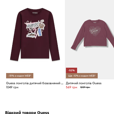
-52%
-15% з кодом WEB*
Ще -10% з кодом WEB*
Guess лонгслів дитячий бавовняний з еластаном
Дитячий лонгслів Guess
1049 грн
569 грн
1209 грн
Відкрий товари Guess