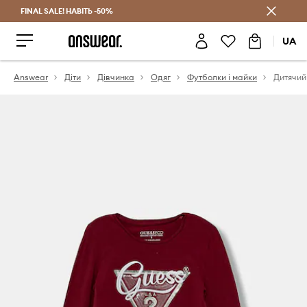
FINAL SALE! НАВІТЬ -50%
Заощаджуй з Answear Club
UA
Answear
Діти
Дівчинка
Одяг
Футболки і майки
Дитячий