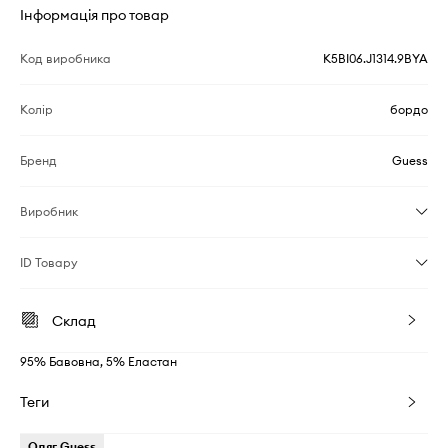
Інформація про товар
Код виробника
K5BI06.J1314.9BYA
Колір
бордо
Бренд
Guess
Виробник
ID Товару
Склад
95% Бавовна, 5% Еластан
Теги
Одяг Guess