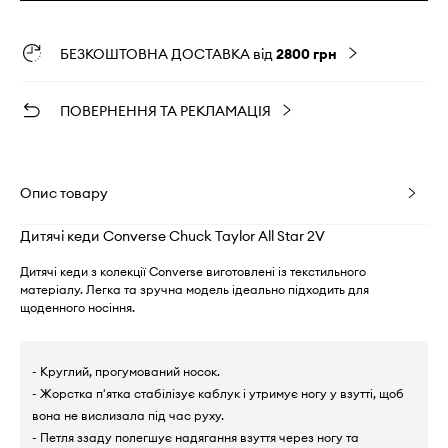
БЕЗКОШТОВНА ДОСТАВКА від
2800 грн
ПОВЕРНЕННЯ ТА РЕКЛАМАЦІЯ
Опис товару
Дитячі кеди Converse Chuck Taylor All Star 2V
Дитячі кеди з колекції Converse виготовлені із текстильного
матеріалу. Легка та зручна модель ідеально підходить для
щоденного носіння.
- Круглий, прогумований носок.
- Жорстка п'ятка стабілізує каблук і утримує ногу у взутті, щоб
вона не вислизала під час руху.
- Петля ззаду полегшує надягання взуття через ногу та