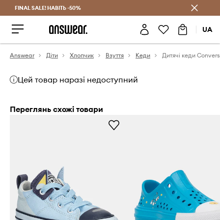
FINAL SALE! НАВІТЬ -50%
Заощаджуй з Answear Club
UA
Answear
Діти
Хлопчик
Взуття
Кеди
Цей товар наразі недоступний
Переглянь схожі товари