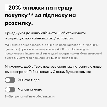
-20%
знижки на першу
покупку** за підписку на
розсилку.
Приєднуйся до нашої спільноти, щоб отримувати
інформацію про найновіші акції та товари.
**Знижка є одноразовою, діє лише на новинки (товари з "чорними"
цінниками) при мінімальному кошику 4000 грн. Промокод не
поєднується з іншими акціями, а деякі товари можуть бути виключені
з його дії. Деталі за посиланням:
виключення з акції
.
Ми хочемо, щоб у Твою поштову скриньку потрапляло лише
те, що справді Тебе цікавить. Скажи, будь ласка, це:
Жіноча мода
Чоловіча мода
Вибір пропозиції не є обов'язковим.