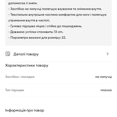
допомагає її зняти.
- Застібка на липучці полегшує взування та знімання взуття.
- Текстильна внутрішня частина комфортна для ноги і полегшує
утримання взуття в чистоті.
- Гумова підошва міцна і стійка до пошкоджень.
- Довжина устілки становить: 13 cm.
- Параметри вказані для розміру: 22.
Деталі товару
Характеристики товару
Застібка і посадка
на липучці
Тип підошви
пласка
Інформація про товар