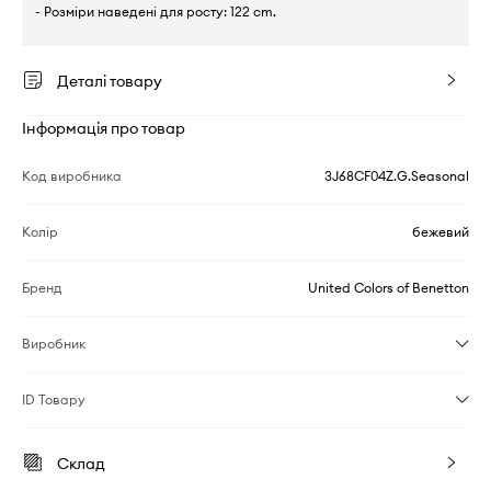
- Розміри наведені для росту: 122 cm.
Деталі товару
Інформація про товар
Код виробника
3J68CF04Z.G.Seasonal
Колір
бежевий
Бренд
United Colors of Benetton
Виробник
ID Товару
Склад