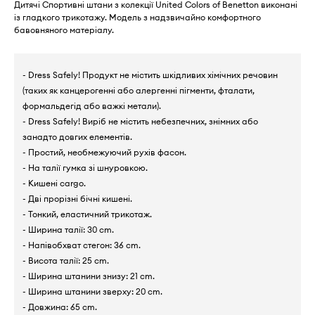
Дитячі Спортивні штани з колекції United Colors of Benetton виконані
із гладкого трикотажу. Модель з надзвичайно комфортного
бавовняного матеріалу.
- Dress Safely! Продукт не містить шкідливих хімічних речовин
(таких як канцерогенні або алергенні пігменти, фталати,
формальдегід або важкі метали).
- Dress Safely! Виріб не містить небезпечних, знімних або
занадто довгих елементів.
- Простий, необмежуючий рухів фасон.
- На талії гумка зі шнуровкою.
- Кишені cargo.
- Дві прорізні бічні кишені.
- Тонкий, еластичний трикотаж.
- Ширина талії: 30 cm.
- Напівобхват стегон: 36 cm.
- Висота талії: 25 cm.
- Ширина штанини знизу: 21 cm.
- Ширина штанини зверху: 20 cm.
- Довжина: 65 cm.