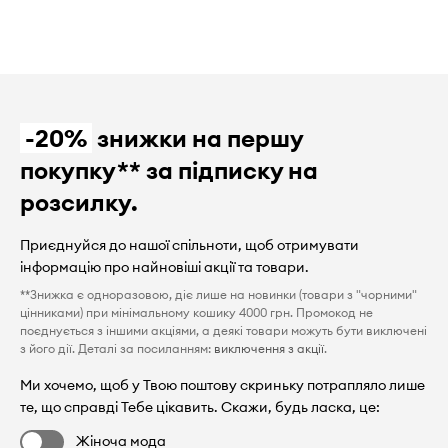
-20%
знижки на першу
покупку** за підписку на
розсилку.
Приєднуйся до нашої спільноти, щоб отримувати
інформацію про найновіші акції та товари.
**Знижка є одноразовою, діє лише на новинки (товари з "чорними"
цінниками) при мінімальному кошику 4000 грн. Промокод не
поєднується з іншими акціями, а деякі товари можуть бути виключені
з його дії. Деталі за посиланням:
виключення з акції
.
Ми хочемо, щоб у Твою поштову скриньку потрапляло лише
те, що справді Тебе цікавить. Скажи, будь ласка, це:
Жіноча мода