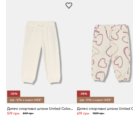
-35%
-38%
Ще -10% з кодом WEB*
Ще -10% з кодом WEB*
Дитячі спортивні штани United Colors of Benetton
519 грн
619 грн
809 грн
1009 грн