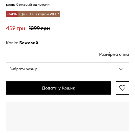
колір бежевий однотонні
-64%
Ще -10% з кодом WEB*
459 грн
1299 грн
Колір:
бежевий
Розмірна сітка
Вибрати розмір
Додати у Кошик