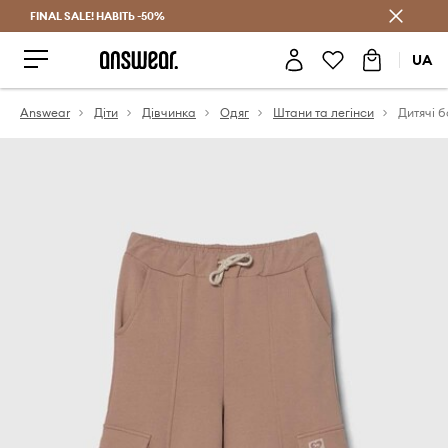
FINAL SALE! НАВІТЬ -50%
Заощаджуй з Answear Club
UA
Answear
Діти
Дівчинка
Одяг
Штани та легінси