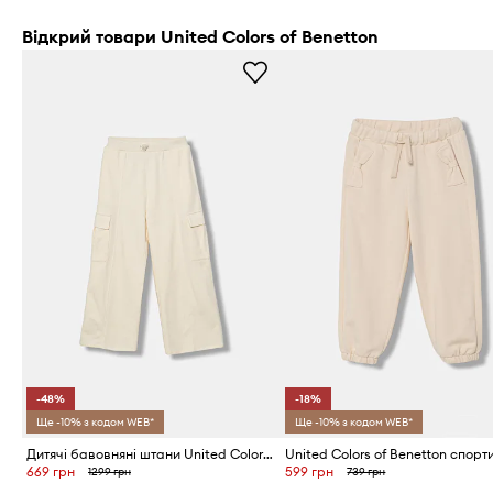
Відкрий товари United Colors of Benetton
-48%
-18%
Ще -10% з кодом WEB*
Ще -10% з кодом WEB*
Дитячі бавовняні штани United Colors of Benetton
669 грн
599 грн
1299 грн
739 грн