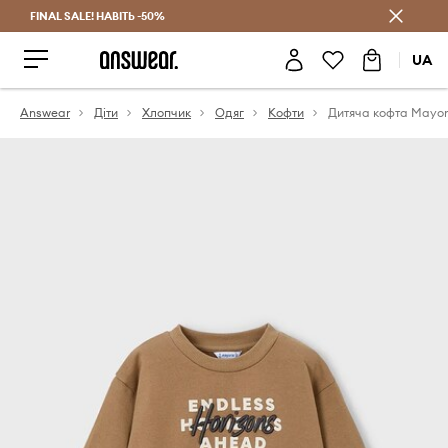
FINAL SALE! НАВІТЬ -50%
Заощаджуй з Answear Club
UA
Answear
Діти
Хлопчик
Одяг
Кофти
Дитяча кофта Mayor