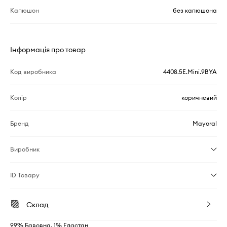
Капюшон
без капюшона
Інформація про товар
Код виробника
4408.5E.Mini.9BYA
Колір
коричневий
Бренд
Mayoral
Виробник
ID Товару
Склад
99% Бавовна, 1% Еластан