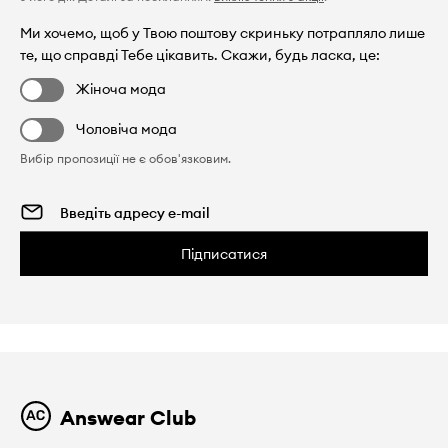
Ми хочемо, щоб у Твою поштову скриньку потрапляло лише
те, що справді Тебе цікавить. Скажи, будь ласка, це:
Жіноча мода
Чоловіча мода
Вибір пропозиції не є обов'язковим.
Підписатися
Answear Club