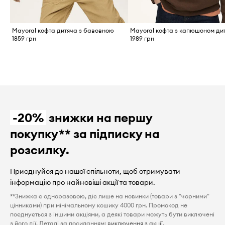
Mayoral кофта дитяча з бавовною
1859 грн
1989 грн
-20%
знижки на першу
покупку** за підписку на
розсилку.
Приєднуйся до нашої спільноти, щоб отримувати
інформацію про найновіші акції та товари.
**Знижка є одноразовою, діє лише на новинки (товари з "чорними"
цінниками) при мінімальному кошику 4000 грн. Промокод не
поєднується з іншими акціями, а деякі товари можуть бути виключені
з його дії. Деталі за посиланням:
виключення з акції
.