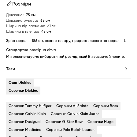
Розміри
Довжина
:
75 см
Довжина рукава
:
68 см
Ширина під пахвами
:
61 см
Ширина в плечах
:
48 см
Зріст моделі - 186 см, розмір товару, представленого на моделі - L
Стандартна розмірна сітка
Ми рекомендуємо вибирати той розмір, який Ви зазвичай носите.
Теги
Одяг Dickies
Сорочки Dickies
Сорочки Tommy Hilfiger
Сорочки AllSaints
Сорочки Boss
Сорочки Calvin Klein
Сорочки Calvin Klein Jeans
Сорочки Desigual
Сорочки G-Star Raw
Сорочки Hugo
Сорочки Medicine
Сорочки Polo Ralph Lauren