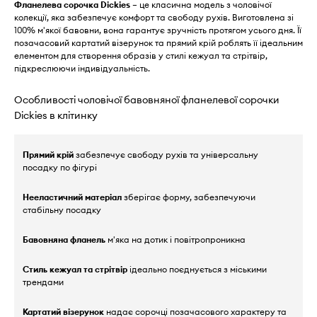
Фланелева сорочка Dickies
– це класична модель з чоловічої
колекції, яка забезпечує комфорт та свободу рухів. Виготовлена зі
100% м'якої бавовни, вона гарантує зручність протягом усього дня. Її
позачасовий картатий візерунок та прямий крій роблять її ідеальним
елементом для створення образів у стилі кежуал та стрітвір,
підкреслюючи індивідуальність.
Особливості чоловічої бавовняної фланелевої сорочки
Dickies в клітинку
Прямий крій
забезпечує свободу рухів та універсальну
посадку по фігурі
Нееластичний матеріал
зберігає форму, забезпечуючи
стабільну посадку
Бавовняна фланель
м'яка на дотик і повітропроникна
Стиль кежуал та стрітвір
ідеально поєднується з міськими
трендами
Картатий візерунок
надає сорочці позачасового характеру та