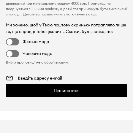
цінниками) при мінімальному кошику 4000 грн. Промокод не
поєднується з іншими акціями, а деякі товари можуть бути виключені
з його дії. Деталі за посиланням:
виключення з акції
.
Ми хочемо, щоб у Твою поштову скриньку потрапляло лише
те, що справді Тебе цікавить. Скажи, будь ласка, це:
Жіноча мода
Чоловіча мода
Вибір пропозиції не є обов'язковим.
Підписатися