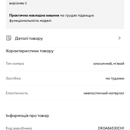
вирізняє її
Практична накладна кишеня
на грудях підвищує
функціональність моделі
Деталі товару
Характеристики товару
Тип коміра
класичний, м'який
Застібка
на ґудзики
Еластичність
нееластичний матеріал
Інформація про товар
Код виробника
DK0A86530CH1