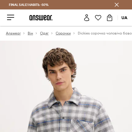
FINAL SALE! НАВІТЬ -50%
Заощаджуй з Answear Club
UA
Answear
Він
Одяг
Сорочки