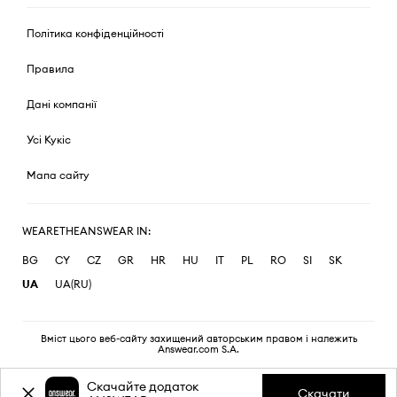
Політика конфіденційності
Правила
Дані компанії
Усі Кукіс
Мапа сайту
WEARETHEANSWEAR IN:
BG
CY
CZ
GR
HR
HU
IT
PL
RO
SI
SK
UA
UA(RU)
Вміст цього веб-сайту захищений авторським правом і належить
Answear.com S.A.
Скачайте додаток
Скачати