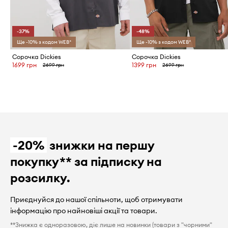
-37%
-48%
Ще -10% з кодом WEB*
Ще -10% з кодом WEB*
Сорочка Dickies
Сорочка Dickies
1699 грн
1399 грн
2699 грн
2699 грн
-20%
знижки на першу
покупку** за підписку на
розсилку.
Приєднуйся до нашої спільноти, щоб отримувати
інформацію про найновіші акції та товари.
**Знижка є одноразовою, діє лише на новинки (товари з "чорними"