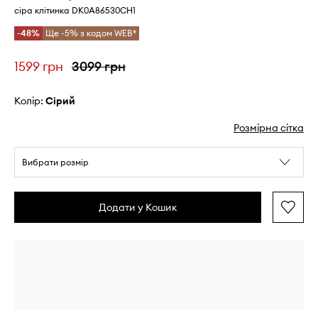
сіра клітинка DK0A86530CH1
-48%
Ще -5% з кодом WEB*
1599 грн
3099 грн
Колір:
сірий
Розмірна сітка
Вибрати розмір
Додати у Кошик