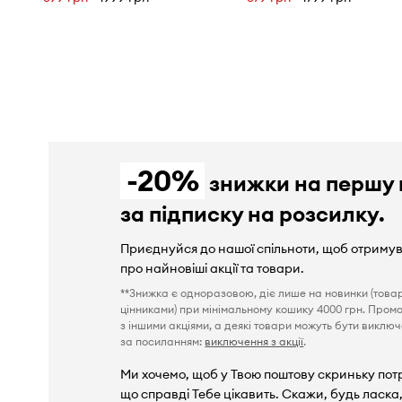
-20%
знижки на першу 
за підписку на розсилку.
Приєднуйся до нашої спільноти, щоб отриму
про найновіші акції та товари.
**Знижка є одноразовою, діє лише на новинки (това
цінниками) при мінімальному кошику 4000 грн. Пром
з іншими акціями, а деякі товари можуть бути виключен
за посиланням:
виключення з акції
.
Ми хочемо, щоб у Твою поштову скриньку пот
що справді Тебе цікавить. Скажи, будь ласка,