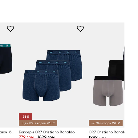
-58%
Ще -10% з кодом WEB*
-25% з кодом WEB*
CR7 Cristiano Ronaldo облягаючі боксери чоловічі бавовняні з еластаном 3 шт.
Боксери CR7 Cristiano Ronaldo
779 грн
1899 грн
1999 грн