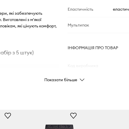
Еластичність
еластич
сери, які забезпечують
 Виготовлені з м'якої
Мультипак
овікам, які цінують комфорт,
ІНФОРМАЦІЯ ПРО ТОВАР
абір з 5 штук)
Код виробника
дку на тілі, що
Показати більше
Колір
вітропроникність та
Бренд
CR7 Cri
я
ID Товару
ись до силуету без