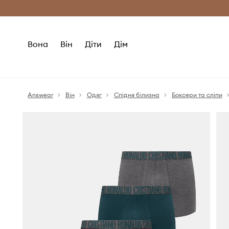
Безкоштовна доставка з ЄС (від 2800 г
Вона
Він
Діти
Дім
Answear
Він
Одяг
Спідня білизна
Боксери та сліпи