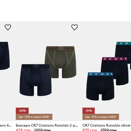
-50%
-51%
Ще -10% з кодом WEB*
Ще -10% з кодом WEB*
CR7 Cristiano Ronaldo облягаючі боксери чоловічі 3-пак
Боксери CR7 Cristiano Ronaldo 2-pack
629 грн
1259 грн
879 грн
1799 грн