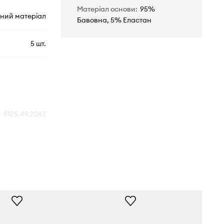
Матеріал основи
:
95%
ний матеріал
Бавовна, 5% Еластан
5 шт.
8125.49.2362
темно-синій
stiano Ronaldo