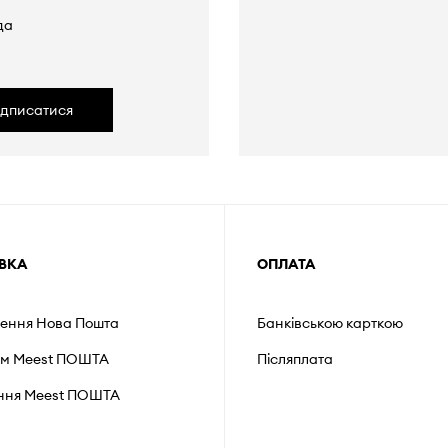
да
ідписатися
ВКА
ОПЛАТА
лення Нова Пошта
Банківською карткою
ом Meest ПОШТА
Післяплата
ення Мeest ПОШТА