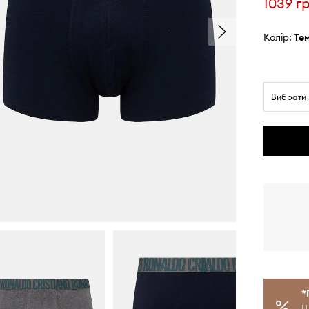
1039 г
Колір:
те
Вибрати 
*
Щ