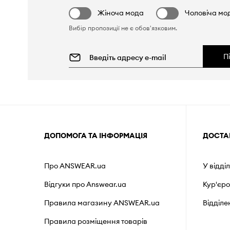
Жіноча мода
Чоловіча мо
Вибір пропозиції не є обов'язковим.
П
ДОПОМОГА ТА ІНФОРМАЦІЯ
ДОСТА
Про ANSWEAR.ua
У відді
Відгуки про Answear.ua
Кур'єр
Правила магазину ANSWEAR.ua
Відділ
Правила розміщення товарів