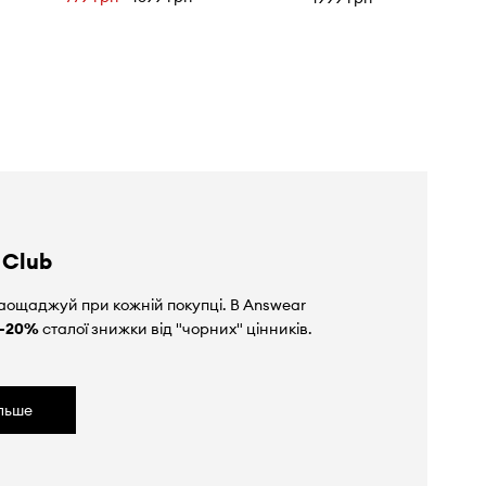
 Club
аощаджуй при кожній покупці. В Answear
-20%
сталої знижки від "чорних" цінників.
ільше