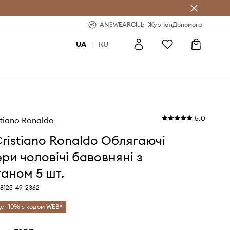
b
-20% на перше замовлення
ANSWEARClub
Журнал
Допомога
UA
|
RU
5.0
tiano Ronaldo
ristiano Ronaldo Облягаючі
ри чоловічі бавовняні з
аном 5 шт.
 8125-49-2362
е -10% з кодом WEB*