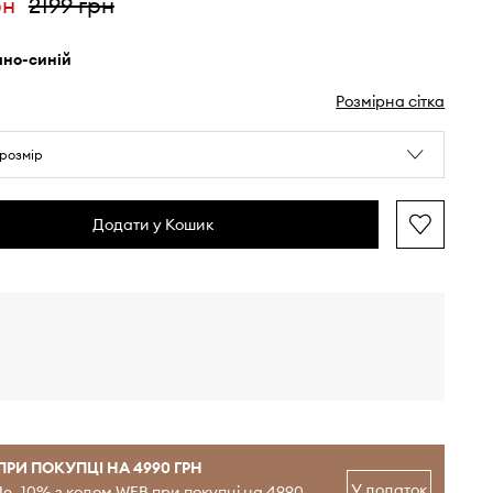
рн
2199 грн
мно-синій
Розмірна сітка
розмір
Додати у Кошик
ПРИ ПОКУПЦІ НА 4990 ГРН
У додаток
е -10% з кодом WEB при покупці на 4990