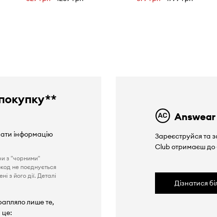
покупку**
Answear
вати інформацію
Зареєструйся та з
Club отримаєш до
ри з "чорними"
окод не поєднується
і з його дії. Деталі
Дізнатися б
рапляло лише те,
 це: