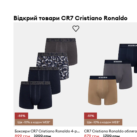
Відкрий товари CR7 Cristiano Ronaldo
-55%
-51%
Ще -10% з кодом WEB*
Ще -10% з кодом WEB*
Боксери CR7 Cristiano Ronaldo 4-pack
899 грн
1999 грн
879 грн
1799 грн