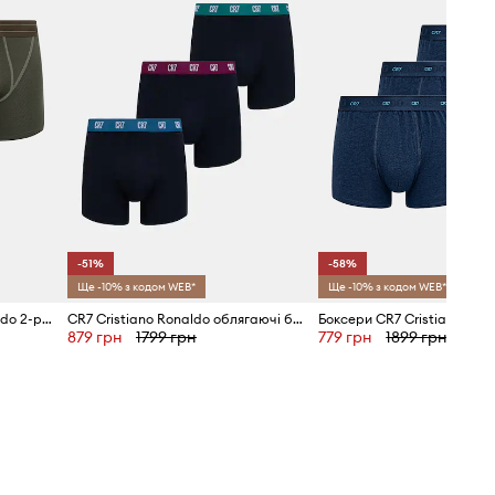
-51%
-58%
Ще -10% з кодом WEB*
Ще -10% з кодом WEB*
Боксери CR7 Cristiano Ronaldo 2-pack
CR7 Cristiano Ronaldo облягаючі боксери чоловічі бавовняні з еластаном 3 шт.
Боксери CR7 Cristiano Ron
879 грн
1799 грн
779 грн
1899 грн