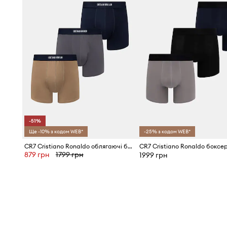
Широка гумка з логотипом CR7
утримує білизну на м
спортивного акценту до загального вигляду
Практичний набір з 5 штук
-51%
Ще -10% з кодом WEB*
-25% з кодом WEB*
CR7 Cristiano Ronaldo облягаючі боксери чоловічі 3-пак
879 грн
1799 грн
1999 грн