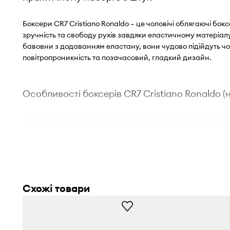
Боксери CR7 Cristiano Ronaldo – це чоловічі облягаючі бок
зручність та свободу рухів завдяки еластичному матеріалу.
бавовни з додаванням еластану, вони чудово підійдуть чол
повітропроникність та позачасовий, гладкий дизайн.
Особливості боксерів CR7 Cristiano Ronaldo (н
Облягаючий крій боксерів
забезпечує комфортну поса
дозволяє бути непомітними під одягом
М'яка бавовна з додаванням еластану
забезпечує по
приємний контакт зі шкірою, мінімізуючи подразненн
Схожі товари
Еластичний матеріал
сприяє свободі рухів, адаптуюч
зайвого тиску