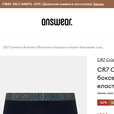
рн)
FINAL SALE НАВІТЬ -50% | Додаткові знижки в застосунку!
Лише оригінальні товари
Заощаджуй з Answear Clu
Заходь
CR7 Cristiano Ronaldo Облягаючі боксери чоловічі бавовняні з еластаном 5 шт.
CR7 Cris
CR7 C
боксе
еласт
темно-сині
-52%
Щ