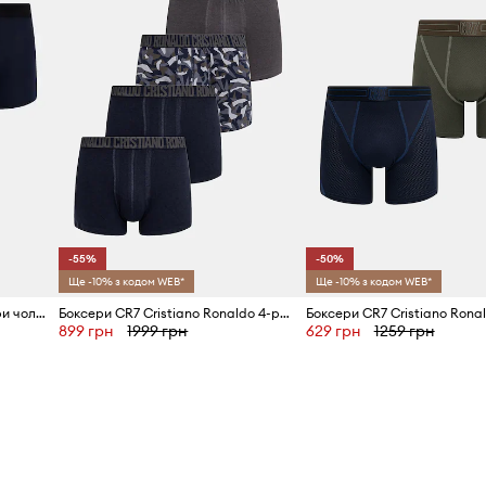
ісці, додаючи
-55%
-50%
Ще -10% з кодом WEB*
Ще -10% з кодом WEB*
CR7 Cristiano Ronaldo боксери чоловічі з модалем x MODAL CONCEPT 3 шт.
Боксери CR7 Cristiano Ronaldo 4-pack
899 грн
1999 грн
629 грн
1259 грн