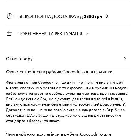
БЕЗКОШТОВНА ДОСТАВКА від
2800 грн
ПОВЕРНЕННЯ ТА РЕКЛАМАЦІЯ
Опис товару
Фіолетові легінси в рубчик Coccodrillo для дівчинки
Фіолетові легінси Coccodrillo – це дитячі легінси, які вирізняються
м'якою, еластичною бавовною та оздобленням в рубчик. Ця модель
забезпечує комфорт та свободу рухів під час повсякденних занять.
Легінси довжиною 3/4, що підходять для весняних та осінніх днів,
вирізняються насиченим фіолетовим кольором, який додає енергії.
Декоративна нашивка на поясі є витонченою деталлю. Виріб має
сертифікат ECO 5®, що підтверджує його відповідність високим
стандартам безпеки та якості.
Чим вирізняються легінси в рубчик Coccodrillo для