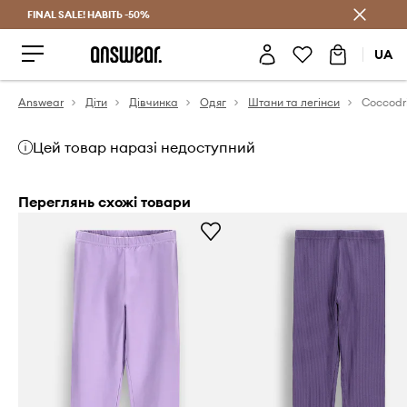
FINAL SALE! НАВІТЬ -50%
Заощаджуй з Answear Club
UA
Answear
Діти
Дівчинка
Одяг
Штани та легінси
Цей товар наразі недоступний
Переглянь схожі товари