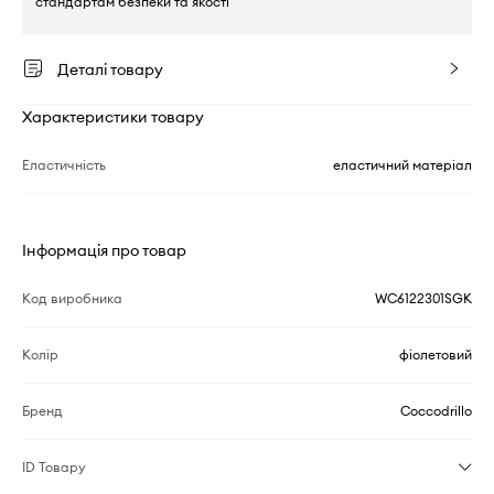
стандартам безпеки та якості
Деталі товару
Характеристики товару
Еластичність
еластичний матеріал
Інформація про товар
Код виробника
WC6122301SGK
Колір
фіолетовий
Бренд
Coccodrillo
ID Товару