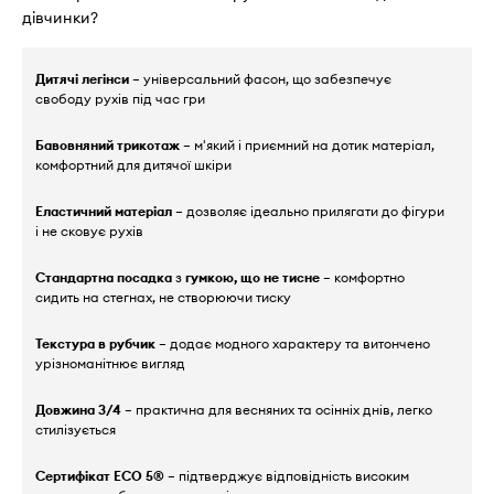
дівчинки?
Дитячі легінси
– універсальний фасон, що забезпечує
свободу рухів під час гри
Бавовняний трикотаж
– м'який і приємний на дотик матеріал,
комфортний для дитячої шкіри
Еластичний матеріал
– дозволяє ідеально прилягати до фігури
і не сковує рухів
Стандартна посадка
з
гумкою, що не тисне
– комфортно
сидить на стегнах, не створюючи тиску
Текстура в рубчик
– додає модного характеру та витончено
урізноманітнює вигляд
Довжина 3/4
– практична для весняних та осінніх днів, легко
стилізується
Сертифікат ECO 5®
– підтверджує відповідність високим