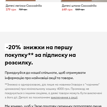
Дитячі легінси Coccodrillo
Дитячі штани Coccodrillo
379 грн
649 грн
709 грн
1009 грн
-20%
знижки на першу
покупку** за підписку на
розсилку.
Приєднуйся до нашої спільноти, щоб отримувати
інформацію про найновіші акції та товари.
**Знижка є одноразовою, діє лише на новинки (товари з "чорними"
цінниками) при мінімальному кошику 4000 грн. Промокод не
поєднується з іншими акціями, а деякі товари можуть бути виключені
з його дії. Деталі за посиланням:
виключення з акції
.
Ми хочемо, щоб у Твою поштову скриньку потрапляло лише