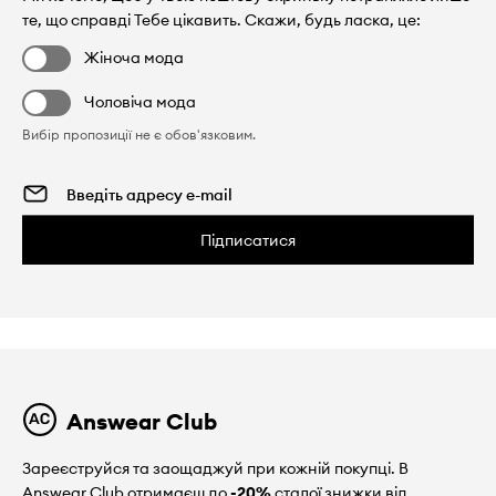
те, що справді Тебе цікавить. Скажи, будь ласка, це:
Жіноча мода
Чоловіча мода
Вибір пропозиції не є обов'язковим.
Підписатися
Answear Club
Зареєструйся та заощаджуй при кожній покупці. В
Answear Club отримаєш до
-20%
сталої знижки від