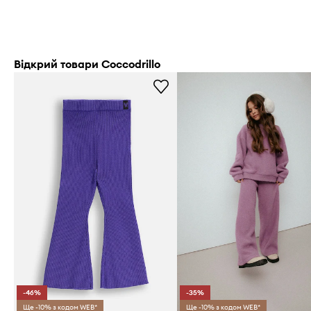
Відкрий товари Coccodrillo
-46%
-35%
Ще -10% з кодом WEB*
Ще -10% з кодом WEB*