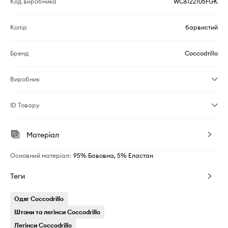
Код виробника
WC6122105FGK
Колір
барвистий
Бренд
Coccodrillo
Виробник
ID Товару
Матеріал
Основний матеріал
:
95% Бавовна, 5% Еластан
Теги
Одяг Coccodrillo
Штани та легінси Coccodrillo
Легінси Coccodrillo