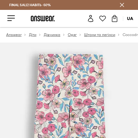
FINAL SALE! НАВІТЬ -50%
Заощаджуй з Answear Club
UA
Answear
Діти
Дівчинка
Одяг
Штани та легінси