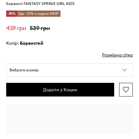
барвисті FANTASY SPRING GIRL KIDS
-18%
Ще -10% з кодом WEB*
439 грн
539 грн
Колір:
барвистий
Розмірна сітка
Вибрати розмір
Додати у Кошик