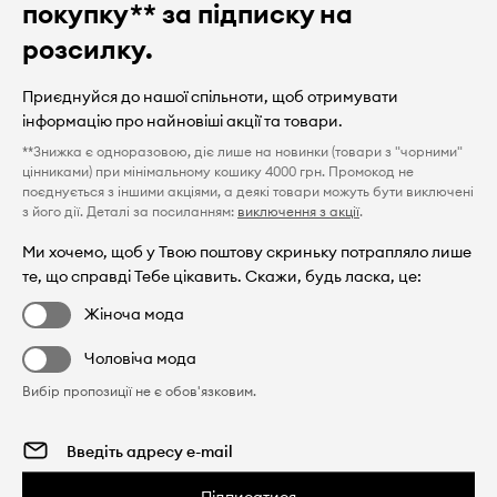
покупку** за підписку на
розсилку.
Приєднуйся до нашої спільноти, щоб отримувати
інформацію про найновіші акції та товари.
**Знижка є одноразовою, діє лише на новинки (товари з "чорними"
цінниками) при мінімальному кошику 4000 грн. Промокод не
поєднується з іншими акціями, а деякі товари можуть бути виключені
з його дії. Деталі за посиланням:
виключення з акції
.
Ми хочемо, щоб у Твою поштову скриньку потрапляло лише
те, що справді Тебе цікавить. Скажи, будь ласка, це:
Жіноча мода
Чоловіча мода
Вибір пропозиції не є обов'язковим.