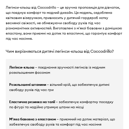
Легінси-кльош від Coccodrillo – це зручна пропозиція для дівчаток,
що поєднує комфорт та модний дизайн. Ця модель, оздоблена
квітковим візерунком, привносить у дитячий гардероб нотку
весняної свіжості, не обмежуючи свободу рухів під час
різноманітних активностей. Виготовлені з м'якої бавовни з домішкою
еластану, вони приємні на дотик та еластичні, що гарантує комфорт
під час носіння.
Чим вирізняються дитячі легінси-кльош від Coccodrillo?
Легінси-кльош
– поєднання зручності легінсів із модним
розкльошеним фасоном
Розкльошені штанини
– вільний крій, що забезпечує дитині
свободу рухів під час гри
Еластична резинка на талії
– забезпечує комфортну посадку
по фігурі та надійно утримує штани на місці
М'яка бавовна з еластаном
– приємний на дотик матеріал, що
забезпечує свободу рухів та комфорт під час носіння