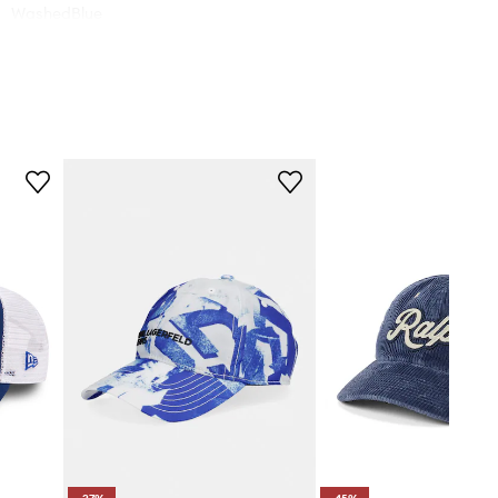
WashedBlue
блакитний
Barbour