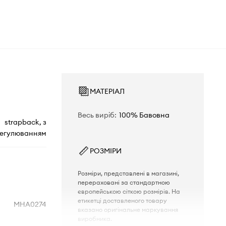
МАТЕРІАЛ
Весь виріб
:
100% Бавовна
strapback, з
егулюванням
РОЗМІРИ
Розміри, представлені в магазині,
перераховані за стандартною
європейською сіткою розмірів. На
етикетці доставленого товару
MHA0274
вказано оригінальне маркування
виробника.