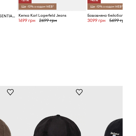
-37%
-45%
Ще -10% з кодом WEB*
Ще -10% з кодом WEB*
Кепка Karl Lagerfeld Jeans
New Era - Кепка LEAGUE ESSENTIAL 9FORTY® EF TRUCKER
1699 грн
2699 грн
3099 грн
5699 грн