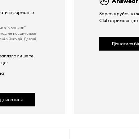
Answear
вати інформацію
Зареєструйся та з
Club отримаєш до
ри з "чорними"
окод не поєднується
і з його дії. Деталі
Дізнатися б
рапляло лише те,
 це:
да
ідписатися