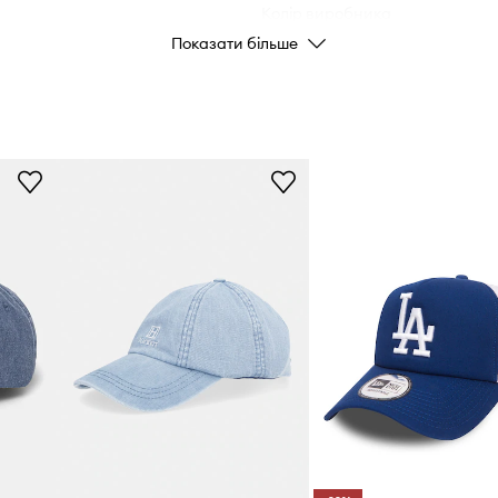
Колір виробника
іських та літніх
Показати більше
Колір
рт та
Бренд
ьно підлаштувати під
ID Товару
уал, streetwear та
иробу характерного