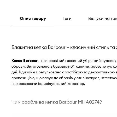
Опис товару
Теги
Відгуки на то
Блакитна кепка Barbour – класичний стиль та 
Кепка Barbour
– це чоловічий головний убір, який чудово
образи. Виготовлена з бавовняної тканини, забезпечує ком
дні. Її дизайн з регульованою застібкою та декоративною 
пропозицією, що пасує до образів у стилі кежуал, streetwe
підкреслюючи індивідуальний характер.
Чим особлива кепка Barbour MHA0274?