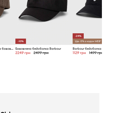
-24%
-10%
Ще -5% з кодом WEB*
Barbour бейсболка чоловіча бавовняна
Бавовняна бейсболка Barbour
2249 грн
2499 грн
1129 грн
1499 грн