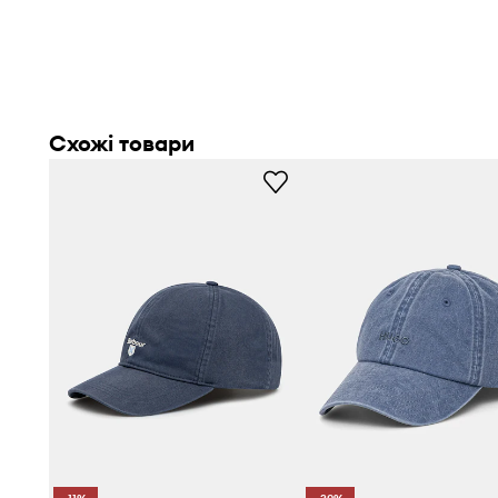
Чоловіча бейсболка
, що підходить для повсякденних м
образів
Виготовлена з
бавовняної тканини
забезпечує комфо
повітропроникність під час носіння
Схожі товари
Регульована застібка strapback
дозволяє індивідуал
обхват голови
Універсальний стиль
, що пасує до образів у стилі кеж
пляжного стилю
Декоративні вишивки
з логотипом бренду додають в
вигляду