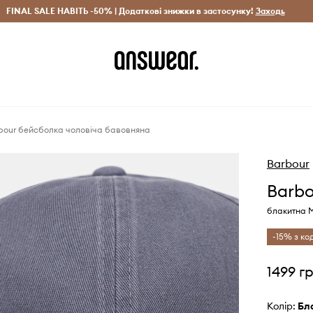
рн)
FINAL SALE НАВІТЬ -50% | Додаткові знижки в застосунку!
Лише оригінальні товари
Заощаджуй з Answear Clu
Заходь
bour бейсболка чоловіча бавовняна
Barbour
Barbo
блакитна 
-15% з к
1499 г
Колір:
б