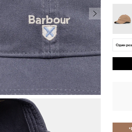
Один роз
*