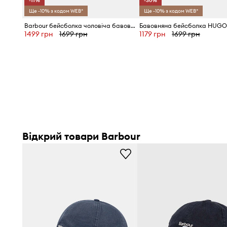
-11%
-30%
Ще -10% з кодом WEB*
Ще -10% з кодом WEB*
Barbour бейсболка чоловіча бавовняна
Бавовняна бейсболка HUG
1499 грн
1699 грн
1179 грн
1699 грн
Відкрий товари Barbour