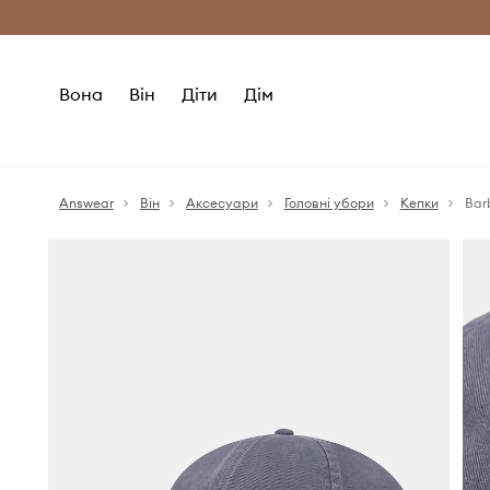
Безкоштовна доставка з ЄС (від 2800 г
Вона
Він
Діти
Дім
Answear
Він
Аксесуари
Головні убори
Кепки
Bar