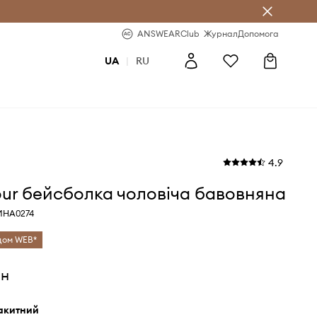
b
-20% на перше замовлення
ANSWEARClub
Журнал
Допомога
UA
|
RU
4.9
ur бейсболка чоловіча бавовняна
MHA0274
одом WEB*
рн
лакитний