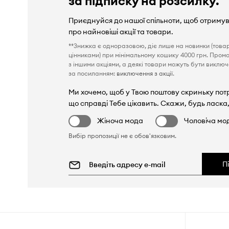
за підписку на розсилку.
Приєднуйся до нашої спільноти, щоб отриму
про найновіші акції та товари.
**Знижка є одноразовою, діє лише на новинки (това
цінниками) при мінімальному кошику 4000 грн. Пром
з іншими акціями, а деякі товари можуть бути виключен
за посиланням:
виключення з акції
.
Ми хочемо, щоб у Твою поштову скриньку пот
що справді Тебе цікавить. Скажи, будь ласка,
Жіноча мода
Чоловіча мо
Вибір пропозиції не є обов'язковим.
П