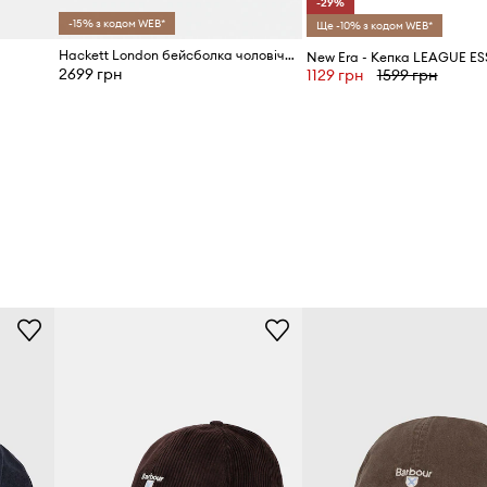
-29%
-15% з кодом WEB*
Ще -10% з кодом WEB*
O
Hackett London бейсболка чоловіча
2699 грн
1129 грн
1599 грн