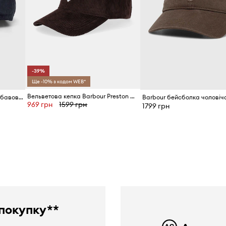
-39%
Ще -10% з кодом WEB*
Вельветова кепка Barbour Preston Cord
Barbour бейсболка чоловіча бавовняна
969 грн
1599 грн
1799 грн
покупку**