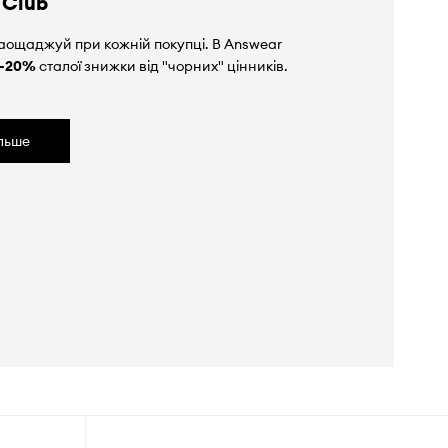
 Club
аощаджуй при кожній покупці. В Answear
-20%
сталої знижки від "чорних" цінників.
ільше