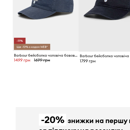
-11%
Ще -10% з кодом WEB*
Barbour бейсболка чоловіча бавовняна
1499 грн
1699 грн
1799 грн
-20%
знижки на першу 