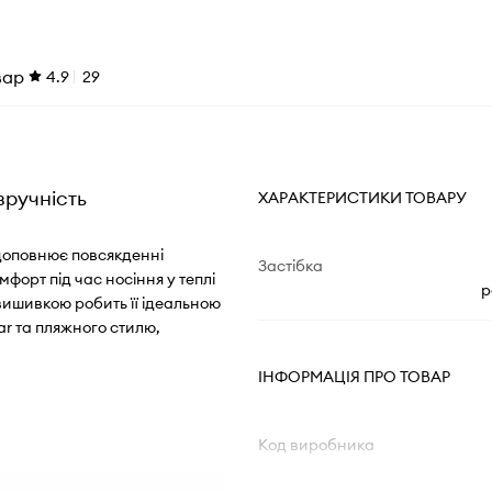
вар
4.9
29
зручність
ХАРАКТЕРИСТИКИ ТОВАРУ
 доповнює повсякденні
Застібка
форт під час носіння у теплі
р
вишивкою робить її ідеальною
ar та пляжного стилю,
ІНФОРМАЦІЯ ПРО ТОВАР
Код виробника