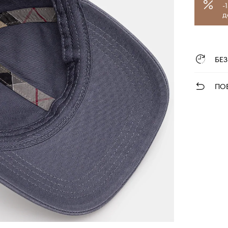
-
д
БЕ
ПО