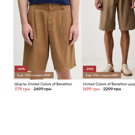
-56%
-26%
Ещё -10% с кодом WEB*
Ещё -5% с кодом WEB*
Шорты United Colors of Benetton
1179 грн
2699 грн
1699 грн
2299 грн