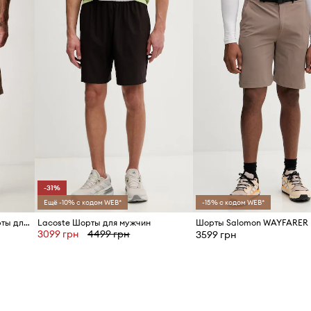
-31%
Ещё -10% с кодом WEB*
-15% с кодом WEB*
United Colors of Benetton шорты для мужчин из хлопка
Lacoste Шорты для мужчин
Шорты Salomon WAYFARER
3099 грн
4499 грн
3599 грн