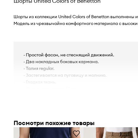
Шорты United Colors of Benetton
Шорты из коллекции United Colors of Benetton выполнены 
Модель из чрезвычайно комфортного материала с высок
- Простой фасон, не стеснящий движений.
- Два накладных боковых кармана.
- Талия regular.
- Застегивается на пуговицу и молнию.
- Гладкая ткань.
- Ширина по поясу: 42 см.
- Полуобхват бедер: 51 см.
- Высота талии: 29 см.
- Ширина штанины снизу: 26 см.
- Ширина штанины сверху: 32 см.
Посмотри похожие товары
- Длина штанины: 49 см.
- Параметры указаны для размера: 46.