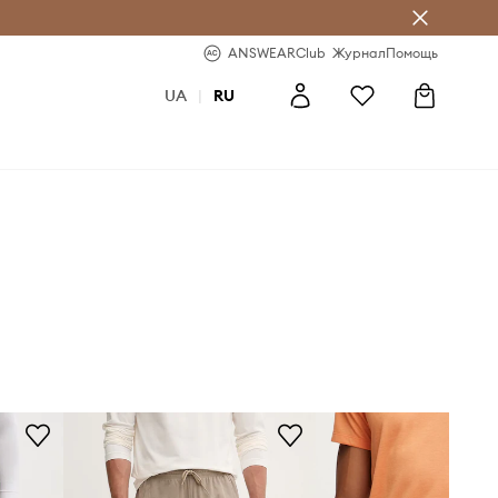
ear Club
-20% на первый заказ
ANSWEARClub
Журнал
Помощь
UA
|
RU