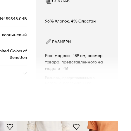
СОСТАВ
N459548.04B
96% Хлопок, 4% Эластан
коричневый
РАЗМЕРЫ
nited Colors of
Рост модели - 189 см, размер
Benetton
товара, представленного на
модели - 46
Размеры, представленные в
магазине, пересчитаны по
стандартной европейской сетке
размеров. На этикетке
доставленного товара указана
оригинальная маркировка
производителя.
Размерная сетка