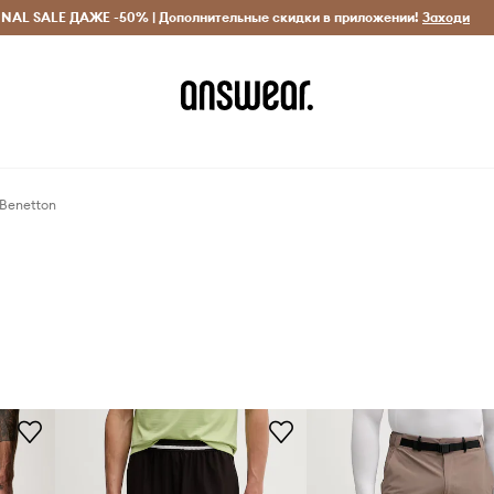
INAL SALE ДАЖЕ -50% | Дополнительные скидки в приложении!
Исключительно оригинальные товары
Экономь с Answ
Заходи
 Benetton