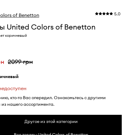
5.0
olors of Benetton
 United Colors of Benetton
вет коричневый
рн
2099 грн
ричневый
 недоступен
нию, кто-то Вас опередил. Ознакомьтесь с другими
 из нашего ассортимента.
Другое из этой категории
Все товары United Colors of Benetton