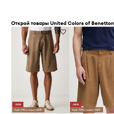
Открой товары United Colors of Benetton
-26%
-56%
Ещё -5% с кодом WEB*
Ещё -10% с кодом WEB*