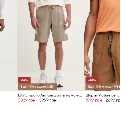
-16%
-40%
Ещё -10% с кодом WEB*
Ещё -10% с кодом WEB*
EA7 Emporio Armani шорты мужские из хлопка
Шорты Picture Lenu
3339 грн
3999 грн
1599 грн
2699 грн