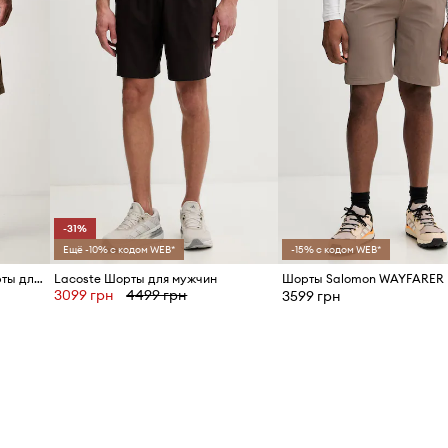
-31%
Ещё -10% с кодом WEB*
-15% с кодом WEB*
United Colors of Benetton шорты для мужчин из хлопка
Lacoste Шорты для мужчин
Шорты Salomon WAYFARER
3099 грн
4499 грн
3599 грн