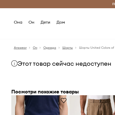
Бесплатная доставка из ЕС (от 2800 грн)
F
Она
Он
Дети
Дом
Answear
Он
Одежда
Шорты
Шорты United Colors of
Этот товар сейчас недоступен
Посмотри похожие товары