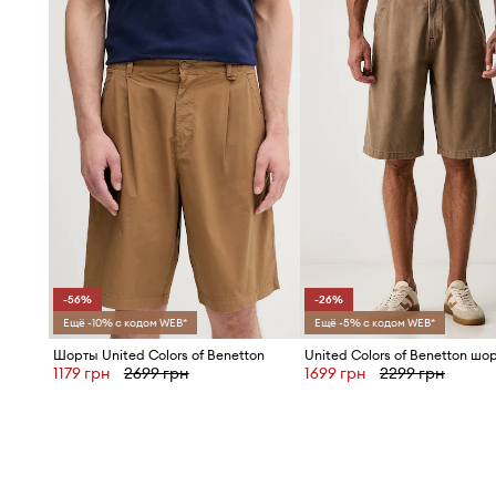
-56%
-26%
Ещё -10% с кодом WEB*
Ещё -5% с кодом WEB*
Шорты United Colors of Benetton
1179 грн
2699 грн
1699 грн
2299 грн