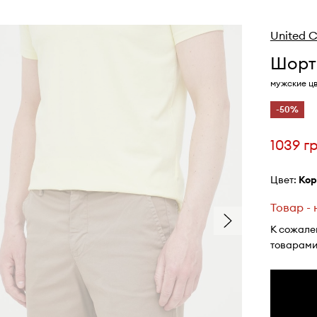
United C
Шорты
мужские ц
-50%
1039 г
Цвет:
ко
Товар -
К сожале
товарами