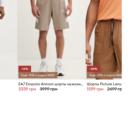
-16%
-40%
Ещё -10% с кодом WEB*
Ещё -10% с кодом WEB*
EA7 Emporio Armani шорты мужские из хлопка
Шорты Picture Lenu
3339 грн
3999 грн
1599 грн
2699 грн