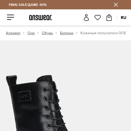
FINAL SALE! ДАЖЕ -50%
Экономь с Answear Club
RU
Answear
Она
Обувь
Ботинки
Кожаные полусапоги GOE