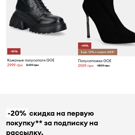
-44%
-45%
Ещё -10% с кодом WEB*
Кожаные полусапоги GOE
Полусапожки GOE
2999 грн
5499 грн
2559 грн
4599 грн
-20%
скидка на первую
покупку** за подписку на
рассылку.