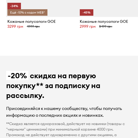
-34%
Ещё -10% с кодом WEB*
-45%
Кожаные полусапоги GOE
Кожаные полусапоги GOE
3299 грн
2999 грн
4999 грн
5499 грн
-20%
скидка на первую
покупку** за подписку на
рассылку.
Присоединяйся к нашему сообществу, чтобы получать
информацию о последних акциях и новинках.
**Скидка является одноразовой, действует на новинки (товары с
"черными" ценниками) при минимальной корзине 4000 грн.
Промокод не действует одновременно с другими акциями, а