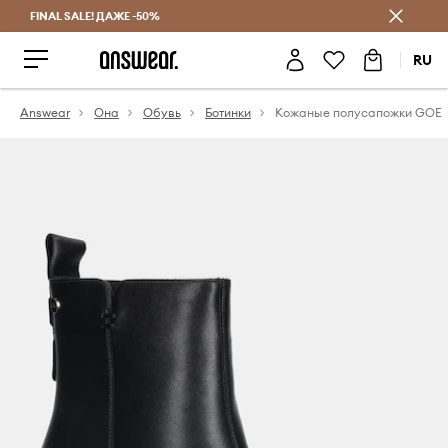
FINAL SALE! ДАЖЕ -50%
Экономь с Answear Club
RU
Answear
Она
Обувь
Ботинки
Кожаные полусапожки GOE