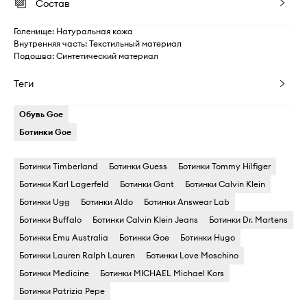
Состав
Голенище: Натуральная кожа
Внутренняя часть: Текстильный материал
Подошва: Синтетический материал
Теги
Обувь Goe
Ботинки Goe
Ботинки Timberland
Ботинки Guess
Ботинки Tommy Hilfiger
Ботинки Karl Lagerfeld
Ботинки Gant
Ботинки Calvin Klein
Ботинки Ugg
Ботинки Aldo
Ботинки Answear Lab
Ботинки Buffalo
Ботинки Calvin Klein Jeans
Ботинки Dr. Martens
Ботинки Emu Australia
Ботинки Goe
Ботинки Hugo
Ботинки Lauren Ralph Lauren
Ботинки Love Moschino
Ботинки Medicine
Ботинки MICHAEL Michael Kors
Ботинки Patrizia Pepe