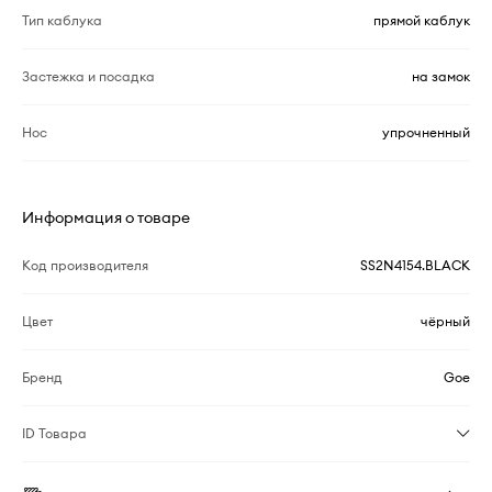
Тип каблука
прямой каблук
Застежка и посадка
на замок
Нос
упрочненный
Информация о товаре
Код производителя
SS2N4154.BLACK
Цвет
чёрный
Бренд
Goe
ID Товара