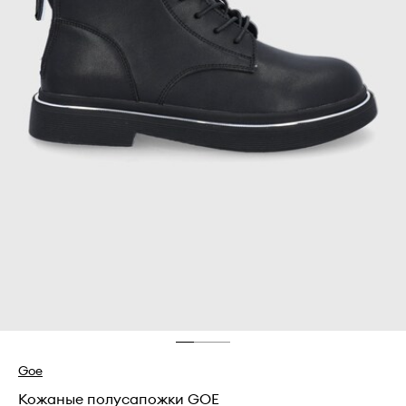
Goe
Кожаные полусапожки GOE