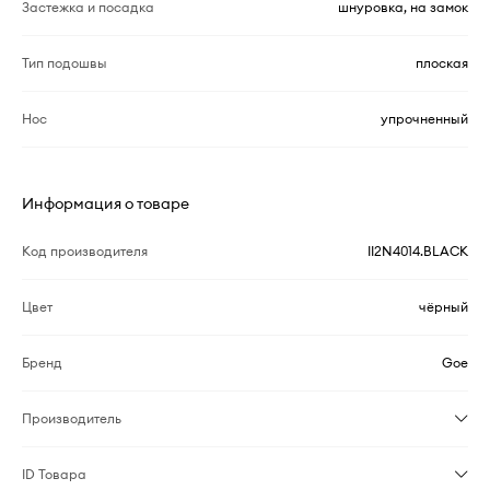
Застежка и посадка
шнуровка, на замок
Тип подошвы
плоская
Нос
упрочненный
Информация о товаре
Код производителя
II2N4014.BLACK
Цвет
чёрный
Бренд
Goe
Производитель
ID Товара