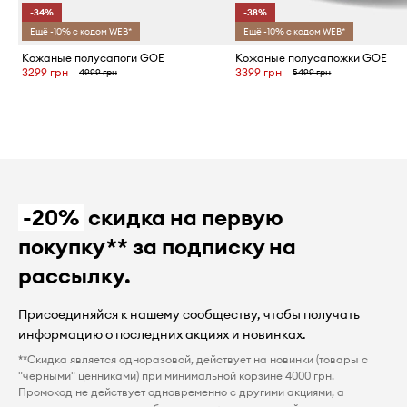
-34%
-38%
Ещё -10% с кодом WEB*
Ещё -10% с кодом WEB*
Кожаные полусапоги GOE
Кожаные полусапожки GOE
3299 грн
3399 грн
4999 грн
5499 грн
-20%
скидка на первую
покупку** за подписку на
рассылку.
Присоединяйся к нашему сообществу, чтобы получать
информацию о последних акциях и новинках.
**Скидка является одноразовой, действует на новинки (товары с
"черными" ценниками) при минимальной корзине 4000 грн.
Промокод не действует одновременно с другими акциями, а