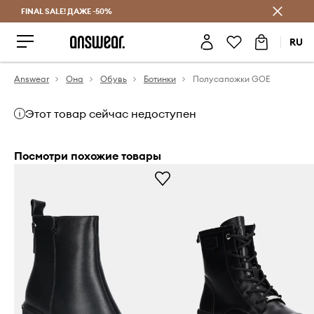
FINAL SALE! ДАЖЕ -50%
Экономь с Answear Club
RU
Answear
Она
Обувь
Ботинки
Полусапожки GOE
Этот товар сейчас недоступен
Посмотри похожие товары