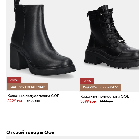
-38%
-37%
Ещё -10% с кодом WEB*
Ещё -10% с кодом WEB*
Кожаные полусапожки GOE
Кожаные полусапоги GOE
3399 грн
5499 грн
3399 грн
5399 грн
Открой товары Goe