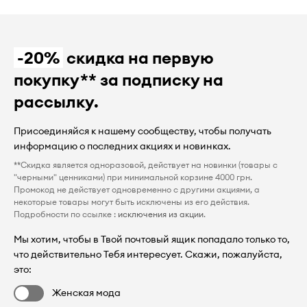
-20%
скидка на первую
покупку** за подписку на
рассылку.
Присоединяйся к нашему сообществу, чтобы получать
информацию о последних акциях и новинках.
**Скидка является одноразовой, действует на новинки (товары с
"черными" ценниками) при минимальной корзине 4000 грн.
Промокод не действует одновременно с другими акциями, а
некоторые товары могут быть исключены из его действия.
Подробности по ссылке :
исключения из акции
.
Мы хотим, чтобы в Твой почтовый ящик попадало только то,
что действительно Тебя интересует. Скажи, пожалуйста,
это:
Женская мода