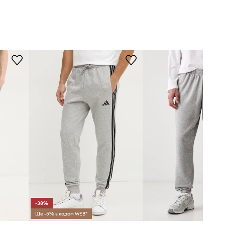
-38%
Ще -5% з кодом WEB*