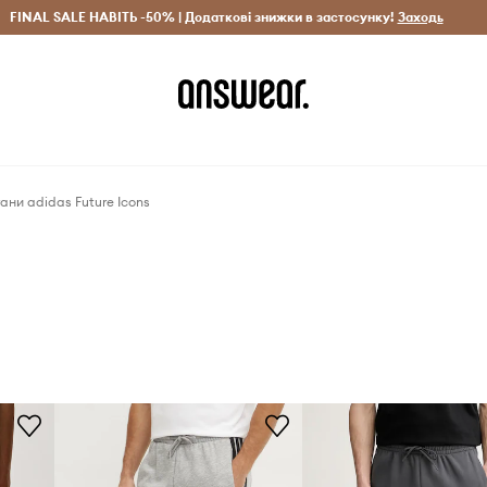
рн)
FINAL SALE НАВІТЬ -50% | Додаткові знижки в застосунку!
Лише оригінальні товари
Заощаджуй з Answear Clu
Заходь
ани adidas Future Icons