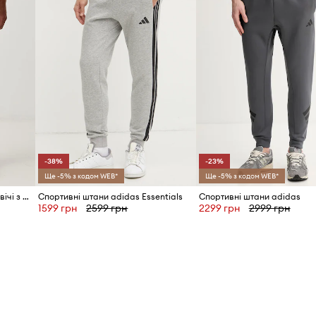
-38%
-23%
Ще -5% з кодом WEB*
Ще -5% з кодом WEB*
adidas спортивні штани чоловічі з бавовною Feelcozy
Спортивні штани adidas Essentials
Спортивні штани adidas
1599 грн
2599 грн
2299 грн
2999 грн