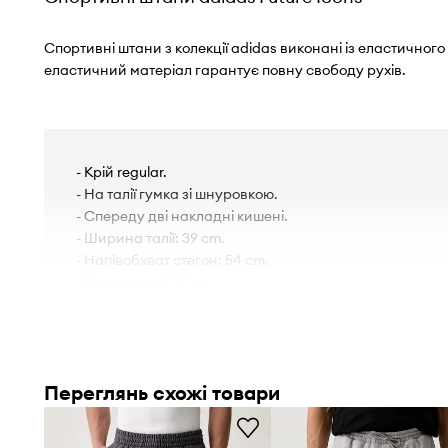
Спортивні штани з колекції adidas виконані із еластичног
еластичний матеріал гарантує повну свободу рухів.
- Крій regular.
- На талії гумка зі шнуровкою.
- Спереду дві накладні кишені.
- Ширина талії: 39 cm.
- Напівобхват стегон: 54 cm.
- Висота талії: 36 cm.
- Ширина штанини знизу: 15 cm.
- Ширина штанини зверху: 32 cm.
- Зовнішня довжина штанини: 105 cm.
- Параметри вказані для розміру: M.
Переглянь схожі товари