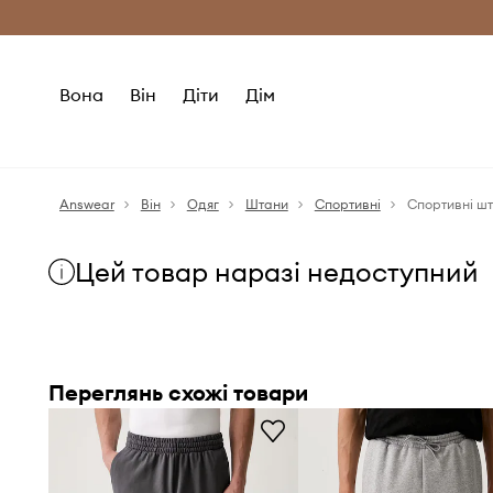
Безкоштовна доставка з ЄС (від 2800 г
Вона
Він
Діти
Дім
Answear
Він
Одяг
Штани
Спортивні
Спортивні шт
Цей товар наразі недоступний
Переглянь схожі товари