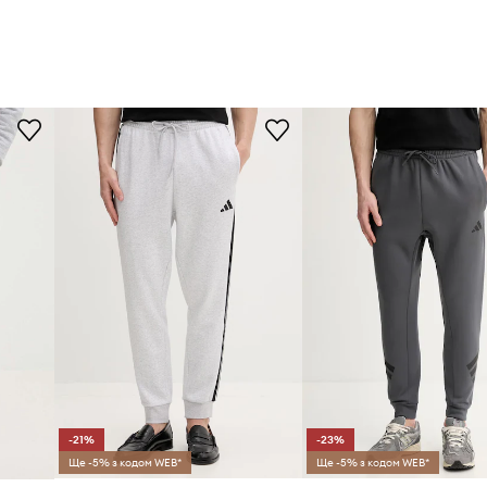
-21%
-23%
Ще -5% з кодом WEB*
Ще -5% з кодом WEB*