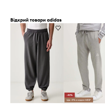
Відкрий товари adidas
-40%
Ще -5% з кодом WEB*