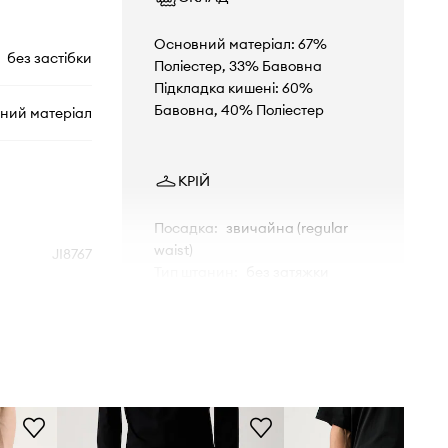
Основний матеріал: 67%
без застібки
Поліестер, 33% Бавовна
Підкладка кишені: 60%
Бавовна, 40% Поліестер
ний матеріал
КРІЙ
Посадка
:
звичайна (regular
waist)
JI8767
Тип штанин
:
без затяжки
Крій
:
regular fit
сірий
adidas
РОЗМІРИ
Зріст моделі - 186 см, розмір
товару, представленого на