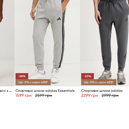
ID Товару
-38%
-23%
Ще -5% з кодом WEB*
Ще -5% з кодом WEB*
adidas спортивні штани чоловічі з бавовною Feelcozy
Спортивні штани adidas Essentials
Спортивні штани adidas
1599 грн
2599 грн
2299 грн
2999 грн