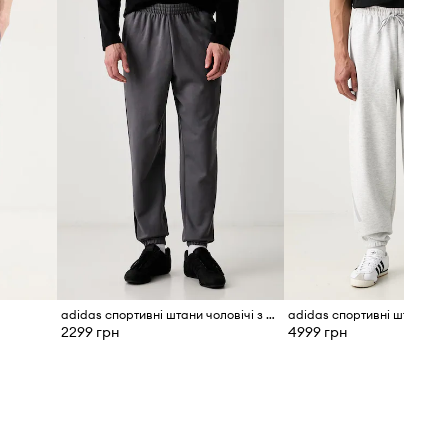
моделі - M
Стандартна розмірна сітка
Ми рекомендуємо вибирати той
розмір, який Ви зазвичай носите.
Розмірна сітка
adidas спортивні штани чоловічі з бавовною Three Stripes
2299 грн
4999 грн