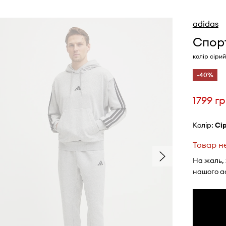
adidas
Спорт
колір сіри
-40%
1799 г
Колір:
с
Товар н
На жаль,
нашого а