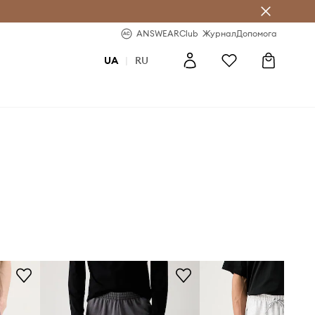
b
-20% на перше замовлення
ANSWEARClub
Журнал
Допомога
UA
|
RU