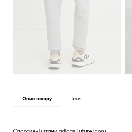
Опис товару
Теги
Спортивні штани adidas Future Icons