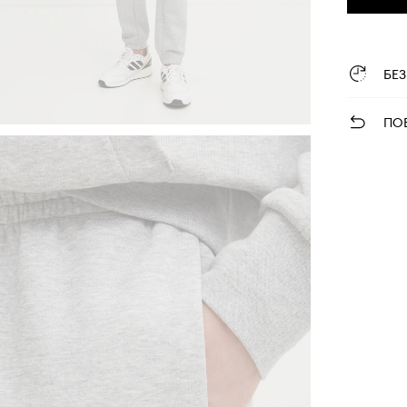
БЕ
ПО