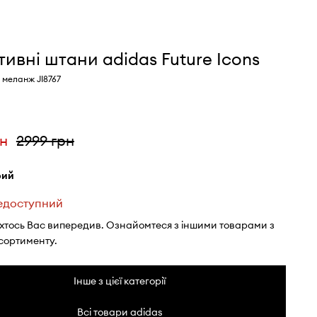
ивні штани adidas Future Icons
й меланж JI8767
рн
2999 грн
ірий
едоступний
 хтось Вас випередив. Ознайомтеся з іншими товарами з
сортименту.
Інше з цієї категорії
Всі товари adidas