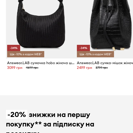
-34%
-34%
Ще -10% з кодом WEB*
Ще -10% з кодом WEB*
Answear.LAB сумочка hobo жіноча шкіряна
3099 грн
2499 грн
4699 грн
3799 грн
-20%
знижки на першу
покупку** за підписку на