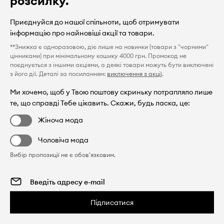
розсилку.
Приєднуйся до нашої спільноти, щоб отримувати
інформацію про найновіші акції та товари.
**Знижка є одноразовою, діє лише на новинки (товари з "чорними"
цінниками) при мінімальному кошику 4000 грн. Промокод не
поєднується з іншими акціями, а деякі товари можуть бути виключені
з його дії. Деталі за посиланням:
виключення з акції
.
Ми хочемо, щоб у Твою поштову скриньку потрапляло лише
те, що справді Тебе цікавить. Скажи, будь ласка, це:
Жіноча мода
Чоловіча мода
Вибір пропозиції не є обов'язковим.
Підписатися