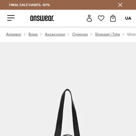
FINAL SALE! НАВІТЬ -50%
Заощаджуй з Answear Club
UA
Answear
Вона
Аксесуари
Сумочки
Shopper і Tote
Шкір