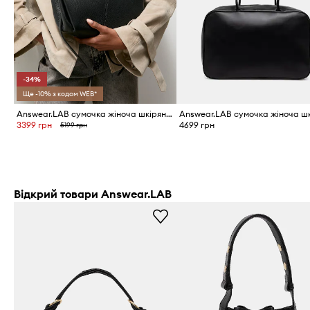
-34%
Ще -10% з кодом WEB*
Answear.LAB сумочка жіноча шкіряна
3399 грн
4699 грн
5199 грн
Відкрий товари Answear.LAB