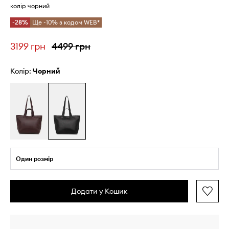
колір чорний
-28%
Ще -10% з кодом WEB*
3199 грн
4499 грн
Колір:
чорний
Один розмір
Додати у Кошик