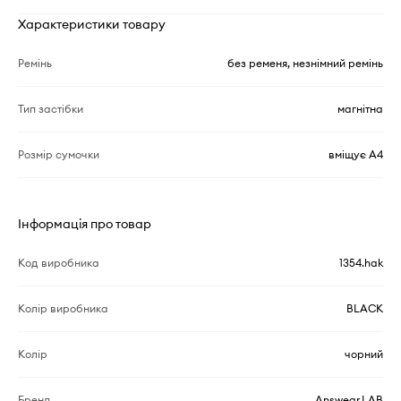
Характеристики товару
Ремінь
без ременя, незнімний ремінь
Тип застібки
магнітна
Розмір сумочки
вміщує А4
Інформація про товар
Код виробника
1354.hak
Колір виробника
BLACK
Колір
чорний
Бренд
Answear.LAB