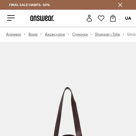
FINAL SALE! НАВІТЬ -50%
Заощаджуй з Answear Club
UA
Answear
Вона
Аксесуари
Сумочки
Shopper і Tote
Шкір