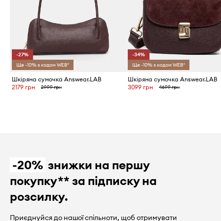
-27%
-34%
Ще -10% з кодом WEB*
Ще -10% з кодом WEB*
Шкіряна сумочка Answear.LAB
Шкіряна сумочка Answear.LAB
2179 грн
3099 грн
2999 грн
4699 грн
-20%
знижки на першу
покупку** за підписку на
розсилку.
Приєднуйся до нашої спільноти, щоб отримувати