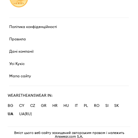
Політика конфіденційності
Правила
Дані компанії
Усі Кукіс
Мапа сайту
WEARETHEANSWEAR IN:
BG
CY
CZ
GR
HR
HU
IT
PL
RO
SI
SK
UA
UA(RU)
Вміст цього веб-сайту захищений авторським правом і належить
Answear.com S.A.