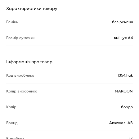
Характеристики товару
Ремінь
без ременя
Розмір сумочки
вміщує А4
Інформація про товар
Код виробника
1354.hak
Колір виробника
MAROON
Колір
бордо
Бренд
Answear.LAB
Виробник