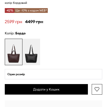
колір бордовий
-42%
Ще -10% з кодом WEB*
2599 грн
4499 грн
Колір:
бордо
Один розмір
Додати у Кошик