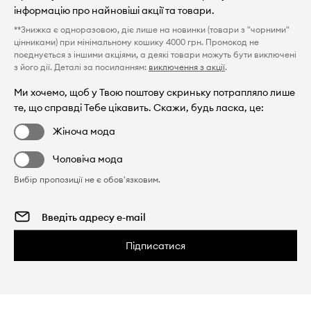
інформацію про найновіші акції та товари.
**Знижка є одноразовою, діє лише на новинки (товари з "чорними"
цінниками) при мінімальному кошику 4000 грн. Промокод не
поєднується з іншими акціями, а деякі товари можуть бути виключені
з його дії. Деталі за посиланням:
виключення з акції
.
Ми хочемо, щоб у Твою поштову скриньку потрапляло лише
те, що справді Тебе цікавить. Скажи, будь ласка, це:
Жіноча мода
Чоловіча мода
Вибір пропозиції не є обов'язковим.
Підписатися