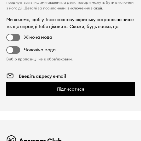
поєднується з іншими акціями, а деякі товари можуть бути виключені
з його дії. Деталі за посиланням:
виключення з акції
.
Ми хочемо, щоб у Твою поштову скриньку потрапляло лише
те, що справді Тебе цікавить. Скажи, будь ласка, це:
Жіноча мода
Чоловіча мода
Вибір пропозиції не є обов'язковим.
Підписатися
Answear Club