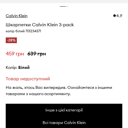
Calvin Klein
4.9
Шкарпетки Calvin Klein 3-pack
колір білий 701234371
-28%
459 грн
639 грн
Колір:
білий
Товар недоступний
На жаль, хтось Вас випередив. Ознайомтеся з іншими
товарами з нашого асортименту.
Інше з цієї категорії
Всі товари Calvin Klein