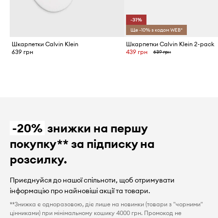
-31%
Ще -10% з кодом WEB*
Шкарпетки Calvin Klein
Шкарпетки Calvin Klein 2-pack
639 грн
439 грн
639 грн
-20%
знижки на першу
покупку** за підписку на
розсилку.
Приєднуйся до нашої спільноти, щоб отримувати
інформацію про найновіші акції та товари.
**Знижка є одноразовою, діє лише на новинки (товари з "чорними"
цінниками) при мінімальному кошику 4000 грн. Промокод не