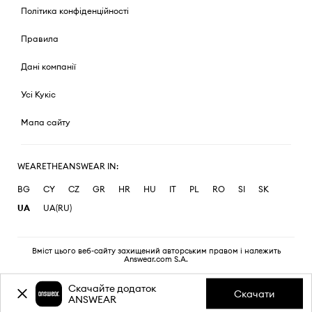
Політика конфіденційності
Правила
Дані компанії
Усі Кукіс
Мапа сайту
WEARETHEANSWEAR IN:
BG
CY
CZ
GR
HR
HU
IT
PL
RO
SI
SK
UA
UA(RU)
Вміст цього веб-сайту захищений авторським правом і належить
Answear.com S.A.
Скачайте додаток
Скачати
ANSWEAR