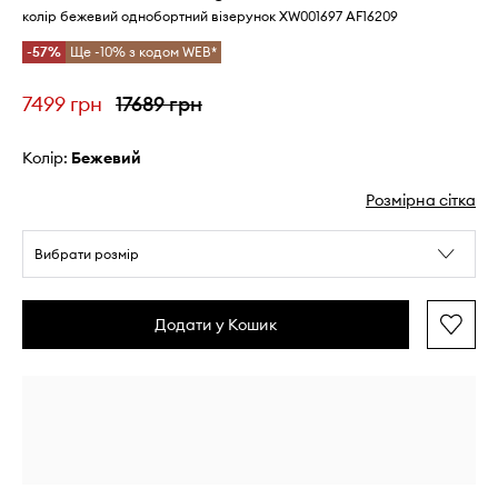
колір бежевий однобортний візерунок XW001697 AF16209
-57%
Ще -10% з кодом WEB*
7499 грн
17689 грн
Колір:
бежевий
Розмірна сітка
Вибрати розмір
Додати у Кошик