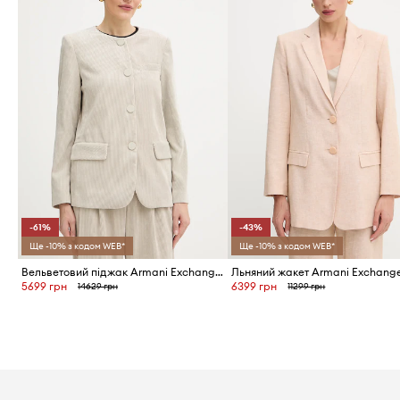
-61%
-43%
Ще -10% з кодом WEB*
Ще -10% з кодом WEB*
Вельветовий піджак Armani Exchange
Льняний жакет Armani Exchang
5699 грн
6399 грн
14629 грн
11299 грн