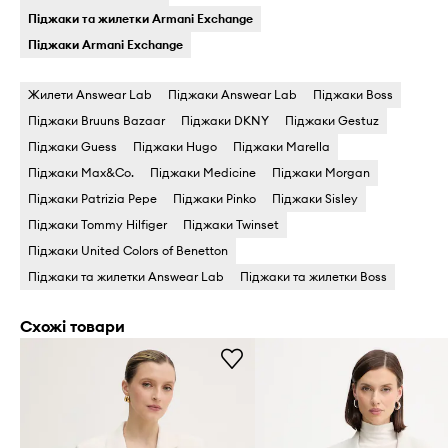
Піджаки та жилетки Armani Exchange
Піджаки Armani Exchange
Жилети Answear Lab
Піджаки Answear Lab
Піджаки Boss
Піджаки Bruuns Bazaar
Піджаки DKNY
Піджаки Gestuz
Піджаки Guess
Піджаки Hugo
Піджаки Marella
Піджаки Max&Co.
Піджаки Medicine
Піджаки Morgan
Піджаки Patrizia Pepe
Піджаки Pinko
Піджаки Sisley
Піджаки Tommy Hilfiger
Піджаки Twinset
Піджаки United Colors of Benetton
Піджаки та жилетки Answear Lab
Піджаки та жилетки Boss
Схожі товари