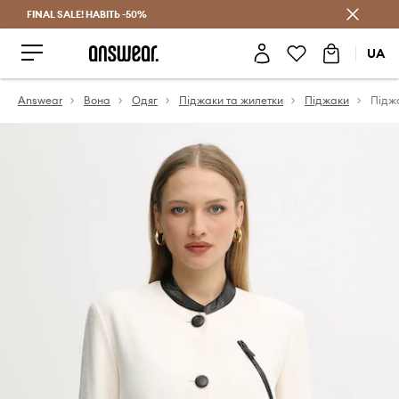
FINAL SALE! НАВІТЬ -50%
Заощаджуй з Answear Club
UA
Answear
Вона
Одяг
Піджаки та жилетки
Піджаки
Підж