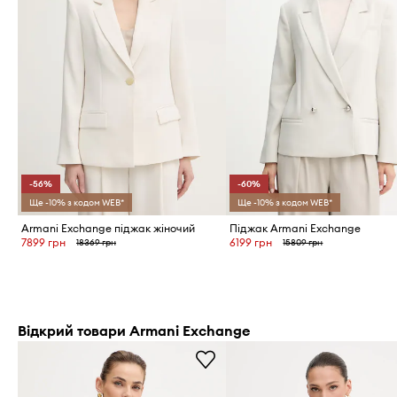
-56%
-60%
Ще -10% з кодом WEB*
Ще -10% з кодом WEB*
Armani Exchange піджак жіночий
Піджак Armani Exchange
7899 грн
6199 грн
18369 грн
15809 грн
Відкрий товари Armani Exchange