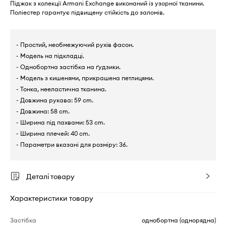
Піджак з колекції Armani Exchange виконаний із узорної тканини.
Поліестер гарантує підвищену стійкість до заломів.
- Простий, необмежуючий рухів фасон.
- Модель на підкладці.
- Однобортна застібка на ґудзики.
- Модель з кишенями, прикрашена петлицями.
- Тонка, нееластична тканина.
- Довжина рукава: 59 cm.
- Довжина: 58 cm.
- Ширина під пахвами: 53 cm.
- Ширина плечей: 40 cm.
- Параметри вказані для розміру: 36.
Деталі товару
Характеристики товару
Застібка
однобортна (однорядна)