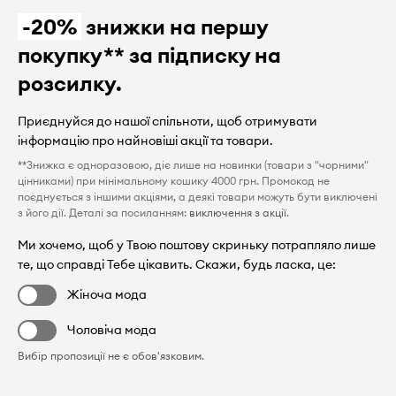
-20%
знижки на першу
покупку** за підписку на
розсилку.
Приєднуйся до нашої спільноти, щоб отримувати
інформацію про найновіші акції та товари.
**Знижка є одноразовою, діє лише на новинки (товари з "чорними"
цінниками) при мінімальному кошику 4000 грн. Промокод не
поєднується з іншими акціями, а деякі товари можуть бути виключені
з його дії. Деталі за посиланням:
виключення з акції
.
Ми хочемо, щоб у Твою поштову скриньку потрапляло лише
те, що справді Тебе цікавить. Скажи, будь ласка, це:
Жіноча мода
Чоловіча мода
Вибір пропозиції не є обов'язковим.