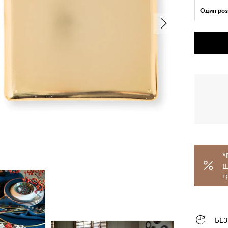
Один роз
*
Щ
г
БЕ