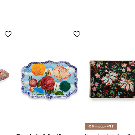
-15% з кодом WEB*