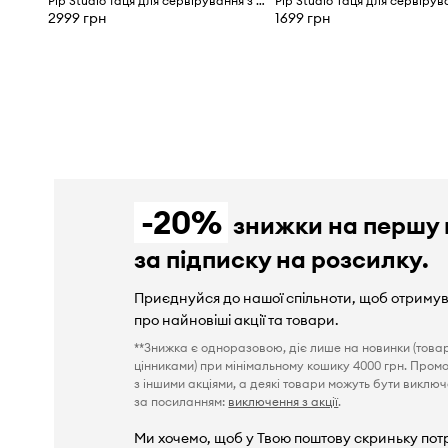
Pip Studio таця для сервірування з порцеляни
2999 грн
1699 грн
-20%
знижки на першу 
за підписку на розсилку.
Приєднуйся до нашої спільноти, щоб отриму
про найновіші акції та товари.
**Знижка є одноразовою, діє лише на новинки (това
цінниками) при мінімальному кошику 4000 грн. Пром
з іншими акціями, а деякі товари можуть бути виключен
за посиланням:
виключення з акції
.
Ми хочемо, щоб у Твою поштову скриньку пот