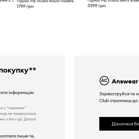
Pip Studio Таця для сервірування з порцеляни 21 cm
Піднос Pip Studio Berry Blue
Піднос Pip Studio Royal Flowers
3399 грн
1799 грн
покупку**
Answear
вати інформацію
Зареєструйся та з
Club отримаєш до
ри з "чорними"
окод не поєднується
і з його дії. Деталі
Дізнатися б
рапляло лише те,