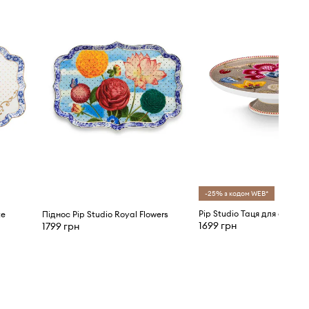
-25% з кодом WEB*
te
Піднос Pip Studio Royal Flowers
1699 грн
1799 грн