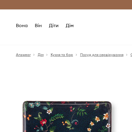
Безкоштовна доставка з ЄС (від 2800 г
Вона
Він
Діти
Дім
Answear
Дім
Кухня та бар
Посуд для сервірування