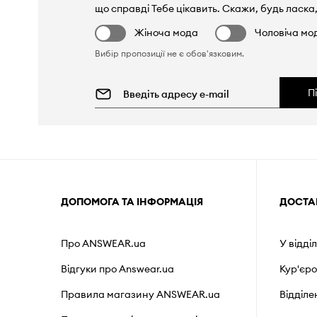
що справді Тебе цікавить. Скажи, будь ласка,
Жіноча мода
Чоловіча мо
Вибір пропозиції не є обов'язковим.
П
ДОПОМОГА ТА ІНФОРМАЦІЯ
ДОСТА
Про ANSWEAR.ua
У відді
Відгуки про Answear.ua
Кур'єр
Правила магазину ANSWEAR.ua
Відділ