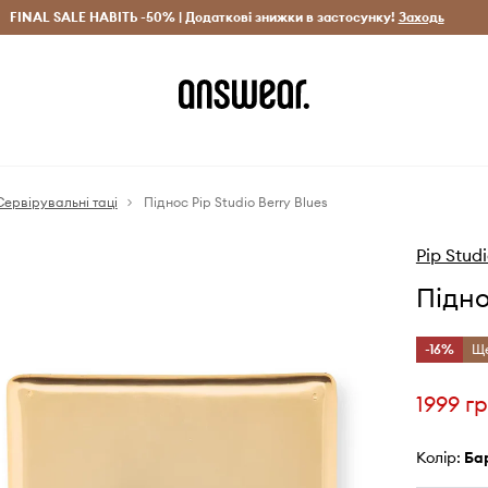
рн)
FINAL SALE НАВІТЬ -50% | Додаткові знижки в застосунку!
Лише оригінальні товари
Заощаджуй з Answear Clu
Заходь
Сервірувальні таці
Піднос Pip Studio Berry Blues
Pip Stud
Підно
-16%
Ще
1999 г
Колір:
б