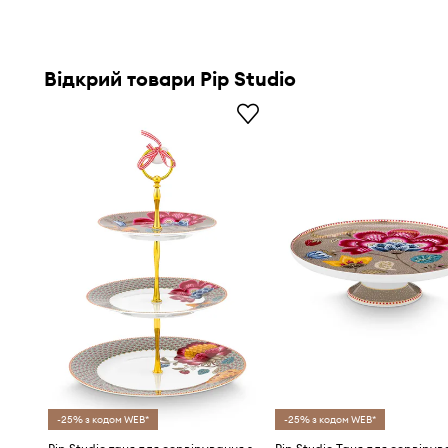
Відкрий товари Pip Studio
-25% з кодом WEB*
-25% з кодом WEB*