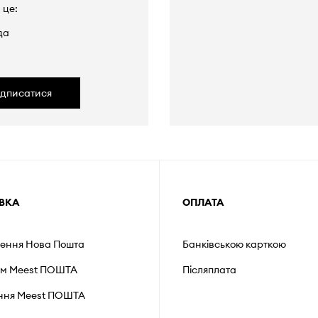
 це:
да
ідписатися
ВКА
ОПЛАТА
лення Нова Пошта
Банківською карткою
ом Meest ПОШТА
Післяплата
ення Мeest ПОШТА