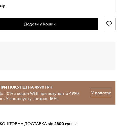
мір
Додати у Кошик
ПРИ ПОКУПЦІ НА 4990 ГРН
У додаток
е -10% з кодом WEB при покупці на 4990
рн. У застосунку знижка -15%!
ЗКОШТОВНА ДОСТАВКА від
2800 грн