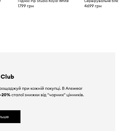
s
Піднос Pip Studio Royal White
Сервірувальне блюдо Pip 
1799 грн
4699 грн
 Club
аощаджуй при кожній покупці. В Answear
-20%
сталої знижки від "чорних" цінників.
ільше