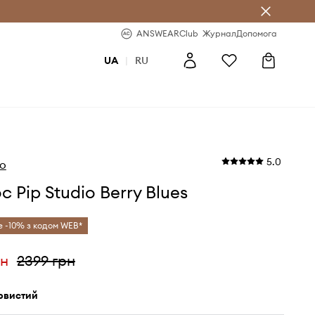
b
-20% на перше замовлення
ANSWEARClub
Журнал
Допомога
UA
|
RU
5.0
io
с Pip Studio Berry Blues
 -10% з кодом WEB*
рн
2399 грн
арвистий