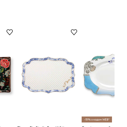
-15% з кодом WEB*