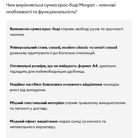
Чим вирізняється сумка крос-боді Morgan – ключові
особливості та функціональність?
Компактна сумка крос-боді
сприяє свободі рухів та зручності
носіння.
Універсальний стиль casual, modern classic та smart casual
дозволяє адаптувати її до багатьох стилізацій.
Оптимальні розміри, що не вміщують формат А4
, ідеально
підходять для найнеобхідніших дрібниць.
Надійна застібка-блискавка основного відділення
захищає
вміст від випадіння.
Міцний текстильний матеріал
сприяє тривалому використанню
та легкості у догляді.
Модний ефект вицвітання
надає сумці сучасного та
неповторного характеру.