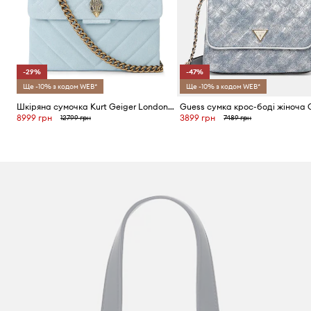
-29%
-47%
Ще -10% з кодом WEB*
Ще -10% з кодом WEB*
Шкіряна сумочка Kurt Geiger London Kensington
8999 грн
3899 грн
12799 грн
7489 грн