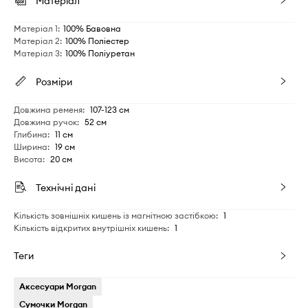
Матеріал
Матеріал 1
:
100% Бавовна
Матеріал 2
:
100% Поліестер
Матеріал 3
:
100% Поліуретан
Розміри
Довжина ременя
:
107-123 см
Довжина ручок
:
52 см
Глибина
:
11 см
Ширина
:
19 см
Висота
:
20 см
Технічні дані
Кількість зовнішніх кишень із магнітною застібкою
:
1
Кількість відкритих внутрішніх кишень
:
1
Теги
Аксесуари Morgan
Сумочки Morgan