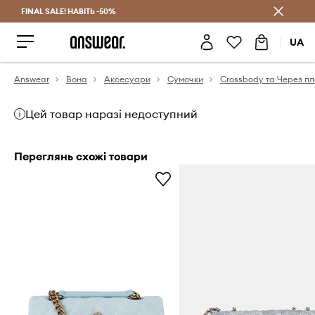
FINAL SALE! НАВІТЬ -50%
Заощаджуй з Answear Club
UA
Answear
Вона
Аксесуари
Сумочки
Crossbody та Через п
Цей товар наразі недоступний
Переглянь схожі товари