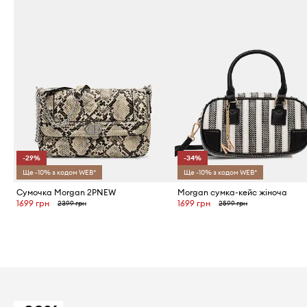
-29%
-34%
Ще -10% з кодом WEB*
Ще -10% з кодом WEB*
Сумочка Morgan 2PNEW
Morgan сумка-кейс жіноча
1699 грн
1699 грн
2399 грн
2599 грн