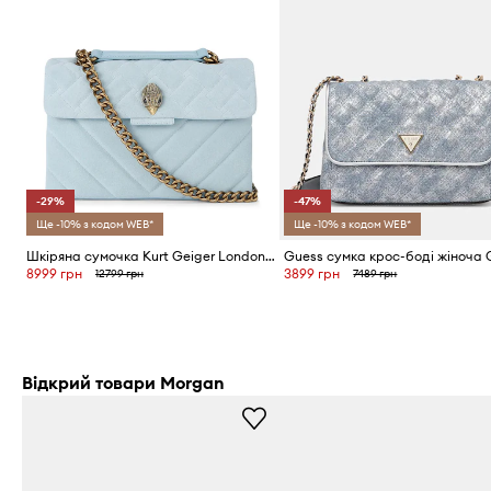
-29%
-47%
Ще -10% з кодом WEB*
Ще -10% з кодом WEB*
Шкіряна сумочка Kurt Geiger London Kensington
8999 грн
3899 грн
12799 грн
7489 грн
Відкрий товари Morgan