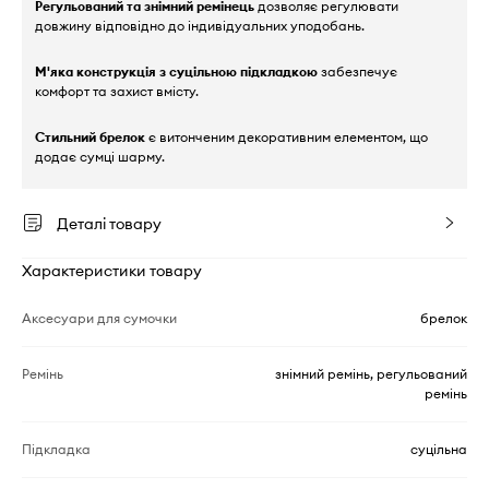
Регульований та знімний ремінець
дозволяє регулювати
довжину відповідно до індивідуальних уподобань.
М'яка конструкція з суцільною підкладкою
забезпечує
комфорт та захист вмісту.
Стильний брелок
є витонченим декоративним елементом, що
додає сумці шарму.
Деталі товару
Характеристики товару
Аксесуари для сумочки
брелок
Ремінь
знімний ремінь, регульований
ремінь
Підкладка
суцільна