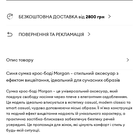
БЕЗКОШТОВНА ДОСТАВКА від
2800 грн
ПОВЕРНЕННЯ ТА РЕКЛАМАЦІЯ
Опис товару
Синя сумка крос-боді Morgan – стильний аксесуар з
ефектом вицвітання, ідеальний для сучасних образів
Сумка крос-боді Morgan – це універсальний аксесуар, який
поєднує свободу носіння через плече з елегантним оздобленням.
Ця модель ідеально вписується в естетику casual, modern classic та
smart casual, чудово доповнюючи міські образи. Її м'яка конструкція
та модний ефект вицвітання надають їй унікального характеру, а
практична застібка-блискавка забезпечує безпеку речей
усередині. Це пропозиція для жінок, які цінують комфорт і стиль у
будь-якій ситуації.