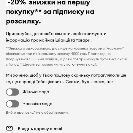
-20%
знижки на першу
покупку** за підписку на
розсилку.
Приєднуйся до нашої спільноти, щоб отримувати
інформацію про найновіші акції та товари.
**Знижка є одноразовою, діє лише на новинки (товари з "чорними"
цінниками) при мінімальному кошику 4000 грн. Промокод не
поєднується з іншими акціями, а деякі товари можуть бути виключені
з його дії. Деталі за посиланням:
виключення з акції
.
Ми хочемо, щоб у Твою поштову скриньку потрапляло лише
те, що справді Тебе цікавить. Скажи, будь ласка, це:
Жіноча мода
Чоловіча мода
Вибір пропозиції не є обов'язковим.