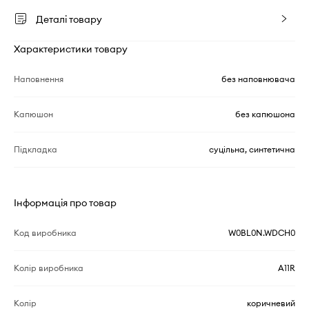
Деталі товару
Характеристики товару
Наповнення
без наповнювача
Капюшон
без капюшона
Підкладка
суцільна, синтетична
Інформація про товар
Код виробника
W0BL0N.WDCH0
Колір виробника
A11R
Колір
коричневий