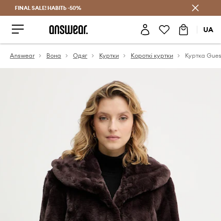
FINAL SALE! НАВІТЬ -50%
Заощаджуй з Answear Club
UA
Answear
Вона
Одяг
Куртки
Короткі куртки
Куртка Gue