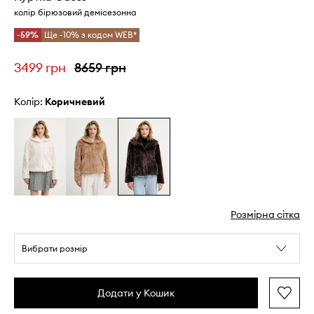
колір бірюзовий демісезонна
-59%
Ще -10% з кодом WEB*
3499 грн
8659 грн
Колір:
коричневий
Розмірна сітка
Вибрати розмір
Додати у Кошик