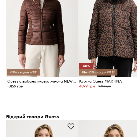
-58%
-15% з кодом WEB*
Ще -10% з кодом WEB*
Guess стьобана куртка жіноча NEW VONA
Куртка Guess MARTINA
10159 грн
4099 грн
9789 грн
Відкрий товари Guess