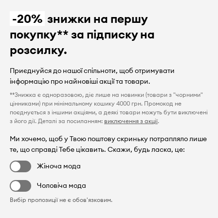
-20%
знижки на першу
покупку** за підписку на
розсилку.
Приєднуйся до нашої спільноти, щоб отримувати
інформацію про найновіші акції та товари.
**Знижка є одноразовою, діє лише на новинки (товари з "чорними"
цінниками) при мінімальному кошику 4000 грн. Промокод не
поєднується з іншими акціями, а деякі товари можуть бути виключені
з його дії. Деталі за посиланням:
виключення з акції
.
Ми хочемо, щоб у Твою поштову скриньку потрапляло лише
те, що справді Тебе цікавить. Скажи, будь ласка, це:
Жіноча мода
Чоловіча мода
Вибір пропозиції не є обов'язковим.