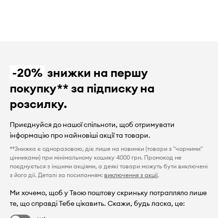
-20%
знижки на першу
покупку** за підписку на
розсилку.
Приєднуйся до нашої спільноти, щоб отримувати
інформацію про найновіші акції та товари.
**Знижка є одноразовою, діє лише на новинки (товари з "чорними"
цінниками) при мінімальному кошику 4000 грн. Промокод не
поєднується з іншими акціями, а деякі товари можуть бути виключені
з його дії. Деталі за посиланням:
виключення з акції
.
Ми хочемо, щоб у Твою поштову скриньку потрапляло лише
те, що справді Тебе цікавить. Скажи, будь ласка, це: