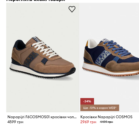
-34%
Ще -10% з кодом WEB*
Napapijri F6COSMOS01 кросівки чоловічі
Кросівки Napapijri COSMOS
4599 грн
2969 грн
4499 грн