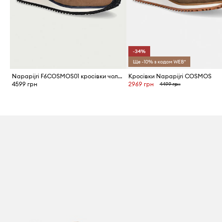
-34%
Ще -10% з кодом WEB*
Napapijri F6COSMOS01 кросівки чоловічі
Кросівки Napapijri COSMOS
4599 грн
2969 грн
4499 грн