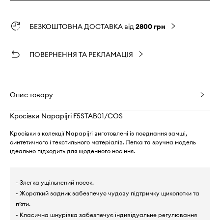
БЕЗКОШТОВНА ДОСТАВКА від
2800 грн
ПОВЕРНЕННЯ ТА РЕКЛАМАЦІЯ
Опис товару
Кросівки Napapijri F5STAB01/COS
Кросівки з колекції Napapijri виготовлені із поєднання замші,
синтетичного і текстильного матеріалів. Легка та зручна модель
ідеально підходить для щоденного носіння.
- Злегка ущільнений носок.
- Жорсткий задник забезпечує чудову підтримку щиколотки та
п’яти.
- Класична шнурівка забезпечує індивідуальне регулювання