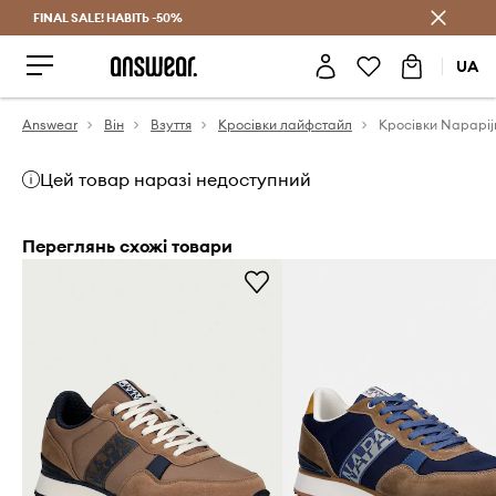
FINAL SALE! НАВІТЬ -50%
Заощаджуй з Answear Club
UA
Answear
Він
Взуття
Кросівки лайфстайл
Кросівки Napapij
Цей товар наразі недоступний
Переглянь схожі товари