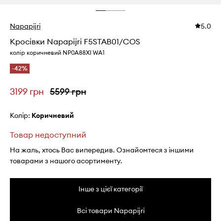
Napapijri
5.0
Кросівки Napapijri F5STAB01/COS
колір коричневий NP0A88XI WA1
-42%
3199 грн
5599 грн
Колір:
коричневий
Товар недоступний
На жаль, хтось Вас випередив. Ознайомтеся з іншими
товарами з нашого асортименту.
Інше з цієї категорії
Всі товари Napapijri