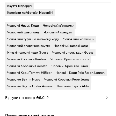
Взуття Napapijri
Кросівки лайфстайл Napapijri
Чоловічі Низькі Кеди
Чоловічий в'єтнамки
Чоловічий шльопанці
Чоловічий сандалі
Чоловічий tуфлі на низькому ходу
Чоловічий мокасини
Чоловічий спортивне взуття
Чоловічий високі кеди
Низькі чоловічі кеди Guess
Чоловічі високі кеди Guess
Чоловічі Кросівки Reebok
Чоловічі Кросівки adidas
Чоловічі Кросівки Lacoste
Чоловічі Кросівки Puma
Чоловічі Кеди Tommy Hilfiger
Чоловічі Кеди Polo Ralph Lauren
Чоловіче Взуття Hugo
Чоловічі Кросівки Pepe Jeans
Чоловіче Взуття Under Armour
Чоловіче Взуття Aldo
Відгуки на товар
5.0
2
Переглянь схожі товари