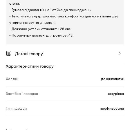
стопи.
- Гумова підошва міцна і стійка до пошкоджень.
- Текстильна внутрішня частина комфортна для ноги і полегшує
утримання взуття в чистоті.
- Довжина устілки становить: 28 cm.
- Параметри вказані для розміру: 43.
Деталі товару
Характеристики товару
Халяви
до щиколотки
Застібка і посадка
шнурівка
Тип підошви
профільована