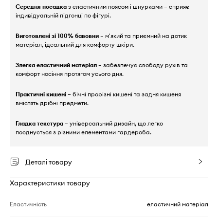
Середня посадка
з еластичним поясом і шнурками – сприяє
індивідуальній підгонці по фігурі.
Виготовлені зі 100% бавовни
– м'який та приємний на дотик
матеріал, ідеальний для комфорту шкіри.
Злегка еластичний матеріал
– забезпечує свободу рухів та
комфорт носіння протягом усього дня.
Практичні кишені
– бічні прорізні кишені та задня кишеня
вмістять дрібні предмети.
Гладка текстура
– універсальний дизайн, що легко
поєднується з різними елементами гардероба.
Деталі товару
Характеристики товару
Еластичність
еластичний матеріал