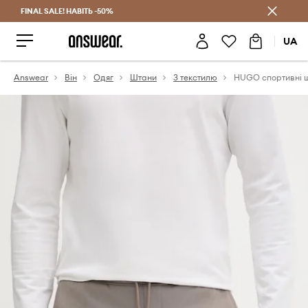
FINAL SALE! НАВІТЬ -50%
Заощаджуй з Answear Club
UA
Answear
Він
Одяг
Штани
З текстилю