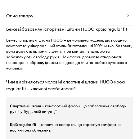
Опис товару
Бежеві бавовняні спортивні штани HUGO крою regular fit
Бежеві спортивні штани HUGO — це чоловіча модель, що поєднує
комфорт та універсальний стиль. Виготовлені зі 100% м'якої бавовни,
вони дарують приємні відчуття при контакті зі шкірою та
забезпечують свободу рухів. Цей фасон дозволяє створювати
повсякденні образи, ідеально відповідаючи потребам сучасного
чоловіка.
Чим вирізняються чоловічі спортивні штани HUGO крою
regular fit – ключові особливості?
Спортивні штани
– комфортний фасон, що забезпечує свободу
рухів у будь-якій ситуації.
Крій regular fit
– класична посадка, що гарантує комфортне
носіння без обмежень.