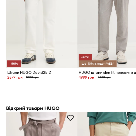
-20%
-50%
Ще -10% з кодом WEB*
Штани HUGO David251D
2879 грн
4999 грн
5799 грн
6299 грн
Відкрий товари HUGO