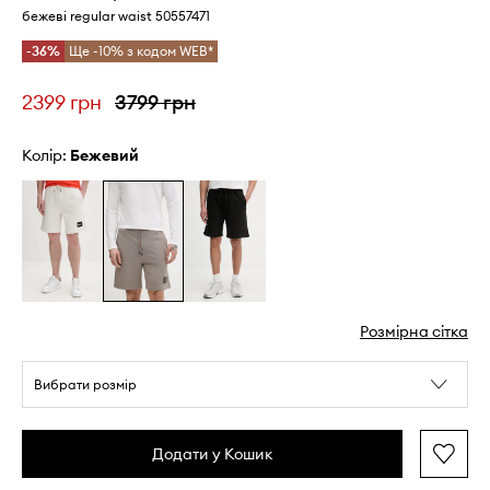
бежеві regular waist 50557471
-36%
Ще -10% з кодом WEB*
2399 грн
3799 грн
Колір:
бежевий
Розмірна сітка
Вибрати розмір
Додати у Кошик