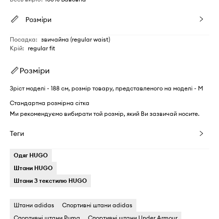
Розміри
Посадка
:
звичайна (regular waist)
Крій
:
regular fit
Розміри
Зріст моделі - 188 см, розмір товару, представленого на моделі - M
Стандартна розмірна сітка
Ми рекомендуємо вибирати той розмір, який Ви зазвичай носите.
Теги
Одяг HUGO
Штани HUGO
Штани З текстилю HUGO
Штани adidas
Спортивні штани adidas
Спортивні штани Puma
Спортивні штани Under Armour