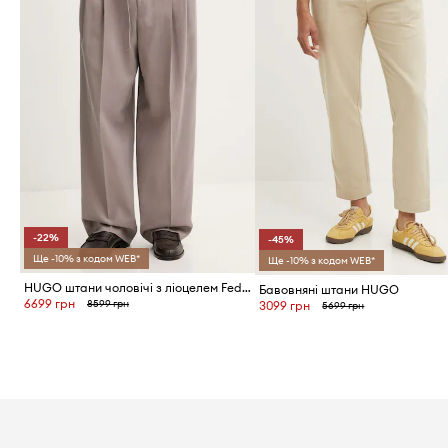
-22%
-45%
Ще -10% з кодом WEB*
Ще -10% з кодом WEB*
HUGO штани чоловічі з ліоцелем Fedix244F1X
Бавовняні штани HUGO
6699 грн
8599 грн
3099 грн
5699 грн