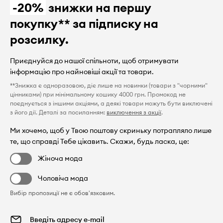
-20%
знижки на першу
покупку** за підписку на
розсилку.
Приєднуйся до нашої спільноти, щоб отримувати
інформацію про найновіші акції та товари.
**Знижка є одноразовою, діє лише на новинки (товари з "чорними"
цінниками) при мінімальному кошику 4000 грн. Промокод не
поєднується з іншими акціями, а деякі товари можуть бути виключені
з його дії. Деталі за посиланням:
виключення з акції
.
Ми хочемо, щоб у Твою поштову скриньку потрапляло лише
те, що справді Тебе цікавить. Скажи, будь ласка, це:
Жіноча мода
Чоловіча мода
Вибір пропозиції не є обов'язковим.