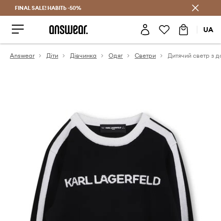
FINAL SALE! НАВІТЬ -50%
Заощаджуй з Answear Club
UA
Answear
Діти
Дівчинка
Одяг
Светри