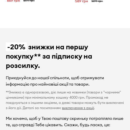
869 грн
1599 грн
589 грн
1699 грн
-20%
знижки на першу
покупку** за підписку на
розсилку.
Приєднуйся до нашої спільноти, щоб отримувати
інформацію про найновіші акції та товари.
**Знижка є одноразовою, діє лише на новинки (товари з "чорними"
цінниками) при мінімальному кошику 4000 грн. Промокод не
поєднується з іншими акціями, а деякі товари можуть бути виключені
з його дії. Деталі за посиланням:
виключення з акції
.
Ми хочемо, щоб у Твою поштову скриньку потрапляло лише
те, що справді Тебе цікавить. Скажи, будь ласка, це: