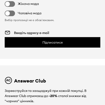
Жіноча мода
Чоловіча мода
Вибір пропозиції не є обов'язковим.
Підписатися
Answear Club
Зареєструйся та заощаджуй при кожній покупці. В
Answear Club отримаєш до
-20%
сталої знижки від
"чорних" цінників.