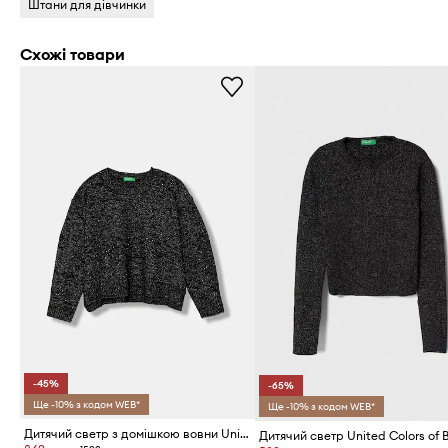
Штани для дівчинки
Схожі товари
-45%
-65%
Ще -10% з кодом WEB*
Ще -10% з кодом WEB*
Дитячий светр з домішкою вовни United Colors of Benetton