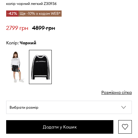
колір чорний легкий Z30936
-42%
Ще -10% з кодом WEB*
2799 грн
4899 грн
Колір:
чорний
Розмірна сітка
Вибрати розмір
Додати у Кошик