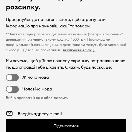
розсилку.
Приєднуйся до нашої спільноти, щоб отримувати
інформацію про найновіші акції та товари.
**Знижка є одноразовою, діє лише на новинки (товари з "чорними"
цінниками) при мінімальному кошику 4000 грн. Промокод не
поєднується з іншими акціями, а деякі товари можуть бути виключені
з його дії. Деталі за посиланням:
виключення з акції
.
Ми хочемо, щоб у Твою поштову скриньку потрапляло лише
те, що справді Тебе цікавить. Скажи, будь ласка, це:
Жіноча мода
Чоловіча мода
Вибір пропозиції не є обов'язковим.
Підписатися