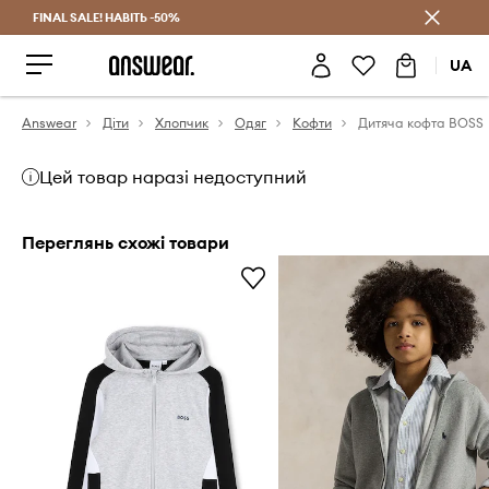
FINAL SALE! НАВІТЬ -50%
Заощаджуй з Answear Club
UA
Answear
Діти
Хлопчик
Одяг
Кофти
Дитяча кофта BOSS
Цей товар наразі недоступний
Переглянь схожі товари