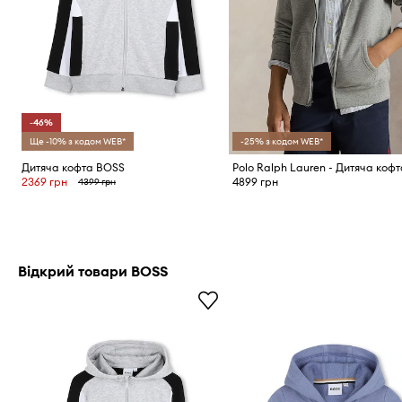
-46%
Ще -10% з кодом WEB*
-25% з кодом WEB*
Дитяча кофта BOSS
2369 грн
4899 грн
4399 грн
Відкрий товари BOSS