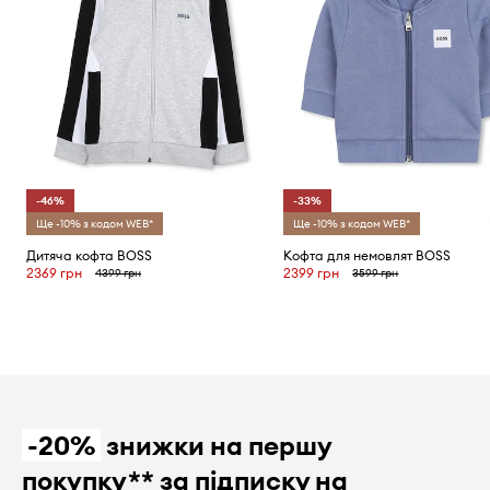
-46%
-33%
Ще -10% з кодом WEB*
Ще -10% з кодом WEB*
Дитяча кофта BOSS
Кофта для немовлят BOSS
2369 грн
2399 грн
4399 грн
3599 грн
-20%
знижки на першу
покупку** за підписку на