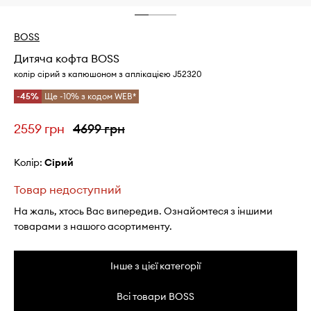
BOSS
Дитяча кофта BOSS
колір сірий з капюшоном з аплікацією J52320
-45%
Ще -10% з кодом WEB*
2559 грн
4699 грн
Колір:
сірий
Товар недоступний
На жаль, хтось Вас випередив. Ознайомтеся з іншими
товарами з нашого асортименту.
Інше з цієї категорії
Всі товари BOSS