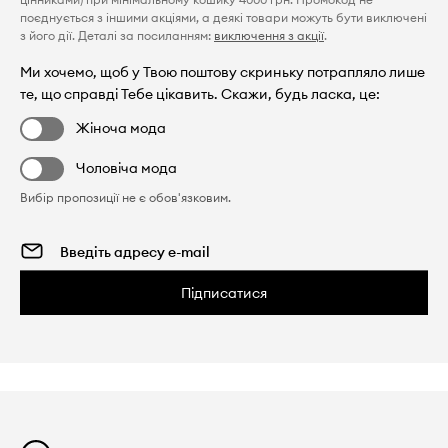
поєднується з іншими акціями, а деякі товари можуть бути виключені
з його дії. Деталі за посиланням:
виключення з акції
.
Ми хочемо, щоб у Твою поштову скриньку потрапляло лише
те, що справді Тебе цікавить. Скажи, будь ласка, це:
Жіноча мода
Чоловіча мода
Вибір пропозиції не є обов'язковим.
Підписатися