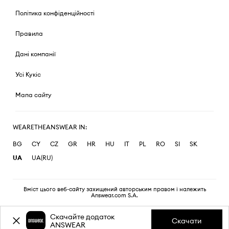
Політика конфіденційності
Правила
Дані компанії
Усі Кукіс
Мапа сайту
WEARETHEANSWEAR IN:
BG
CY
CZ
GR
HR
HU
IT
PL
RO
SI
SK
UA
UA(RU)
Вміст цього веб-сайту захищений авторським правом і належить
Answear.com S.A.
Скачайте додаток
Скачати
ANSWEAR