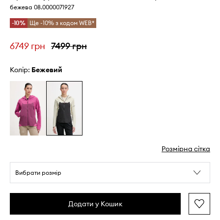
бежева 08.0000071927
-10%
Ще -10% з кодом WEB*
6749 грн
7499 грн
Колір:
бежевий
Розмірна сітка
Вибрати розмір
Додати у Кошик