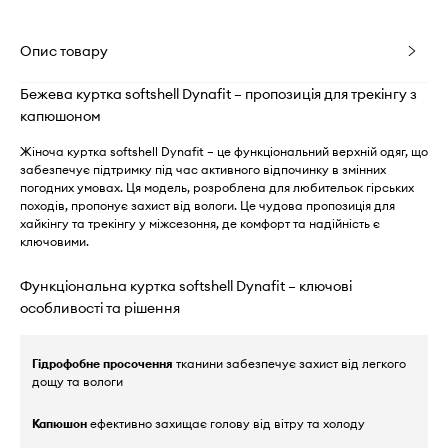
Опис товару
Бежева куртка softshell Dynafit – пропозиція для трекінгу з
капюшоном
Жіноча куртка softshell Dynafit – це функціональний верхній одяг, що
забезпечує підтримку під час активного відпочинку в змінних
погодних умовах. Ця модель, розроблена для любительок гірських
походів, пропонує захист від вологи. Це чудова пропозиція для
хайкінгу та трекінгу у міжсезоння, де комфорт та надійність є
ключовими.
Функціональна куртка softshell Dynafit – ключові
особливості та рішення
Гідрофобне просочення
тканини забезпечує захист від легкого
дощу та вологи
Капюшон
ефективно захищає голову від вітру та холоду