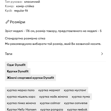
Тип рукава
:
класичний
Комір
:
комір-стійка
Крій
:
regular fit
Розміри
Зріст моделі - 176 см, розмір товару, представленого на моделі - S
Стандартна розмірна сітка
Ми рекомендуємо вибирати той розмір, який Ви зазвичай носите.
Теги
Одяг Dynafit
Куртки Dynafit
Жіночі спортивні куртки Dynafit
куртка марко поло
куртка мармот
куртка мустанг
куртка мішель корс
куртка найк жіноча
куртка пума
куртка пінко жіноча
куртки colmar
куртки converse
Куртки Helly Hansen
куртки pangaia
куртки reebok