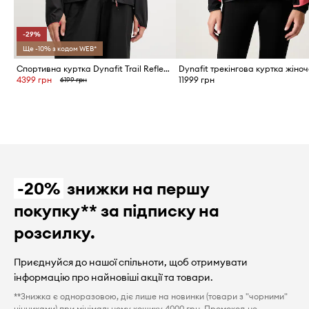
-29%
Ще -10% з кодом WEB*
Спортивна куртка Dynafit Trail Reflective Wind
4399 грн
11999 грн
6199 грн
-20%
знижки на першу
покупку** за підписку на
розсилку.
Приєднуйся до нашої спільноти, щоб отримувати
інформацію про найновіші акції та товари.
**Знижка є одноразовою, діє лише на новинки (товари з "чорними"
цінниками) при мінімальному кошику 4000 грн. Промокод не