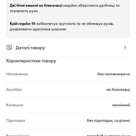
Дві бічні кишені на блискавці
надійно зберігають дрібниці та
зігрівають руки
Крій regular fit
забезпечує зручність та не обмежує рухів,
дозволяючи одягатися шарами
Деталі товару
Характеристики товару
Наповнення
без наповнювача
Застібка
на блискавці
Капюшон
незнімний
Підкладка
без підкладки, суцільна
Водостійкість
гідрофобне просочення