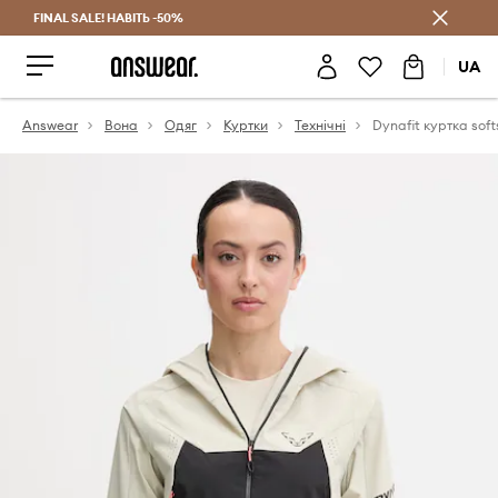
FINAL SALE! НАВІТЬ -50%
Заощаджуй з Answear Club
UA
Answear
Вона
Одяг
Куртки
Технічні