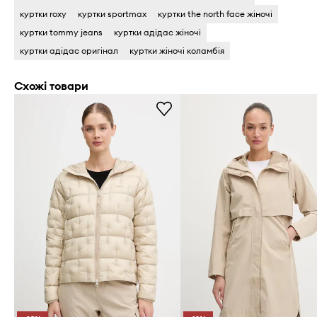
куртки roxy
куртки sportmax
куртки the north face жіночі
куртки tommy jeans
куртки адідас жіночі
куртки адідас оригінал
куртки жіночі коламбія
Схожі товари