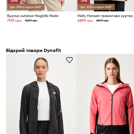
-35%
-19%
Ще -10% з кодом WEB*
Ще -10% з кодом WEB*
Куртка outdoor Haglöfs Hede
7199 грн
6899 грн
11099 грн
8599 грн
Відкрий товари Dynafit