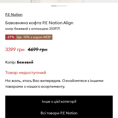
P.E Nation
Бавовняна кофта P.E Nation Align
колір бежевий з аплікацією 253F171
-27%
Ще -10% з кодом WEB*
3399 грн
4699 грн
Колір:
бежевий
Товар недоступний
На жаль, хтось Вас випередив. Ознайомтеся з іншими
товарами з нашого асортименту.
Інше з цієї категорії
Всі товари P.E Nation