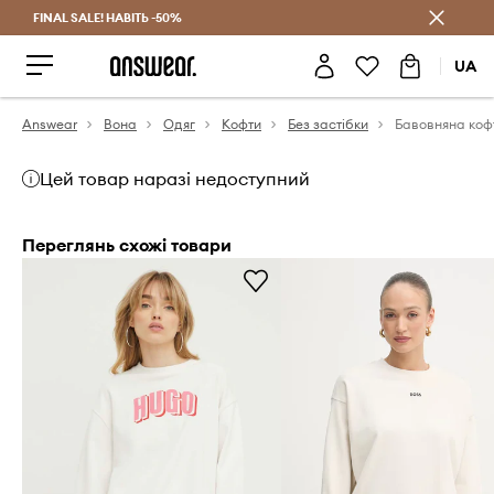
FINAL SALE! НАВІТЬ -50%
Заощаджуй з Answear Club
UA
Answear
Вона
Одяг
Кофти
Без застібки
Бавовняна кофт
Цей товар наразі недоступний
Переглянь схожі товари