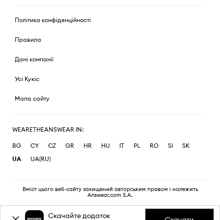
Політика конфіденційності
Правила
Дані компанії
Усі Кукіс
Мапа сайту
WEARETHEANSWEAR IN:
BG
CY
CZ
GR
HR
HU
IT
PL
RO
SI
SK
UA
UA(RU)
Вміст цього веб-сайту захищений авторським правом і належить
Answear.com S.A.
Скачайте додаток
Скачати