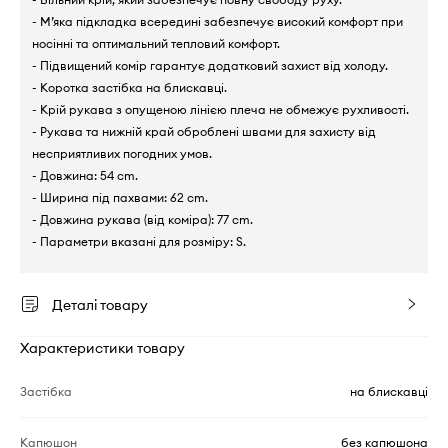
- М’яка підкладка всередині забезпечує високий комфорт при
носінні та оптимальний тепловий комфорт.
- Підвищений комір гарантує додатковий захист від холоду.
- Коротка застібка на блискавці.
- Крій рукава з опущеною лінією плеча не обмежує рухливості.
- Рукава та нижній край оброблені швами для захисту від
несприятливих погодних умов.
- Довжина: 54 cm.
- Ширина під пахвами: 62 cm.
- Довжина рукава (від коміра): 77 cm.
- Параметри вказані для розміру: S.
Деталі товару
Характеристики товару
Застібка
на блискавці
Капюшон
без капюшона