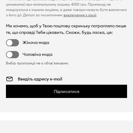
цінниками) при мінімальному кошику 4000 грн. Промокод не
поєднується з іншими акціями, а деякі товари можуть бути виключені
з його дії. Деталі за посиланням:
виключення з акції
.
Ми хочемо, щоб у Твою поштову скриньку потрапляло лише
те, що справді Тебе цікавить. Скажи, будь ласка, це:
Жіноча мода
Чоловіча мода
Вибір пропозиції не є обов'язковим.
Підписатися