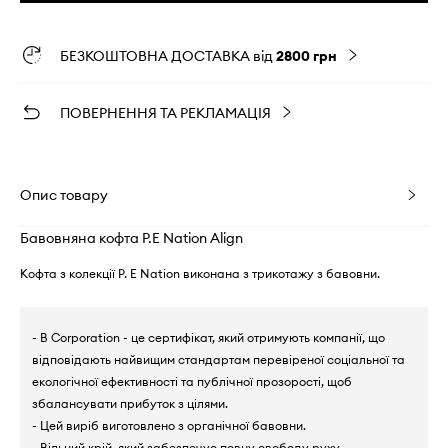
БЕЗКОШТОВНА ДОСТАВКА від
2800 грн
ПОВЕРНЕННЯ ТА РЕКЛАМАЦІЯ
Опис товару
Бавовняна кофта P.E Nation Align
Кофта з колекції P. E Nation виконана з трикотажу з бавовни.
- B Corporation - це сертифікат, який отримують компанії, що
відповідають найвищим стандартам перевіреної соціальної та
екологічної ефективності та публічної прозорості, щоб
збалансувати прибуток з цілями.
- Цей виріб виготовлено з органічної бавовни.
- Вільний крій, який забезпечує повну свободу руху.