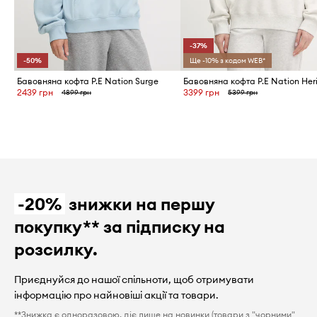
-37%
-50%
Ще -10% з кодом WEB*
Бавовняна кофта P.E Nation Surge
Бавовняна кофта P.E Nation Her
2439 грн
3399 грн
4899 грн
5399 грн
-20%
знижки на першу
покупку** за підписку на
розсилку.
Приєднуйся до нашої спільноти, щоб отримувати
інформацію про найновіші акції та товари.
**Знижка є одноразовою, діє лише на новинки (товари з "чорними"