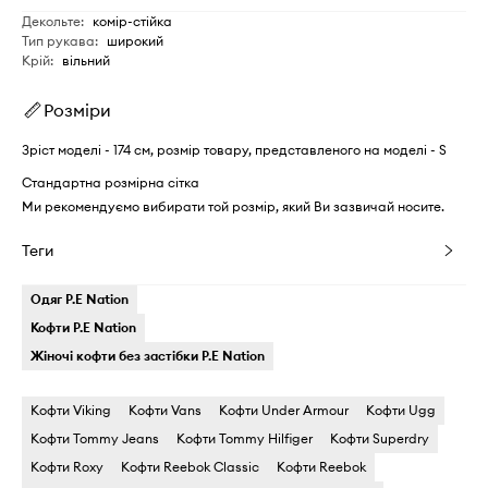
Декольте
:
комір-стійка
Тип рукава
:
широкий
Крій
:
вільний
Розміри
Зріст моделі - 174 см, розмір товару, представленого на моделі - S
Стандартна розмірна сітка
Ми рекомендуємо вибирати той розмір, який Ви зазвичай носите.
Теги
Одяг P.E Nation
Кофти P.E Nation
Жіночі кофти без застібки P.E Nation
Кофти Viking
Кофти Vans
Кофти Under Armour
Кофти Ugg
Кофти Tommy Jeans
Кофти Tommy Hilfiger
Кофти Superdry
Кофти Roxy
Кофти Reebok Classic
Кофти Reebok