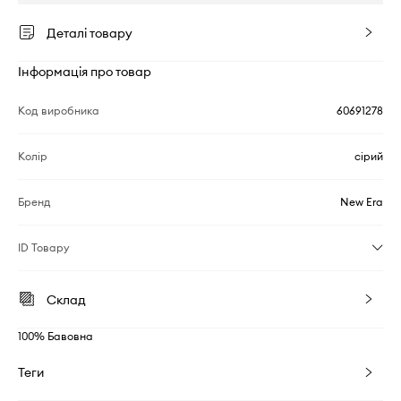
Деталі товару
Інформація про товар
Код виробника
60691278
Колір
сірий
Бренд
New Era
ID Товару
Склад
100% Бавовна
Теги