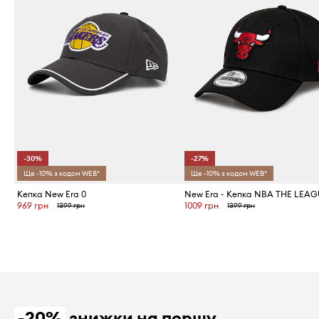
-30%
-27%
Ще -10% з кодом WEB*
Ще -10% з кодом WEB*
Кепка New Era 0
New Era - Кепка NBA THE LEA
969 грн
1009 грн
1399 грн
1399 грн
-20%
знижки на першу