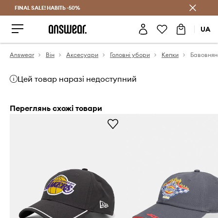
FINAL SALE! НАВІТЬ -50%
Заощаджуй з Answear Club
UA
Answear
Він
Аксесуари
Головні убори
Кепки
Цей товар наразі недоступний
Переглянь схожі товари