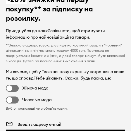
покупку** за підписку на
розсилку.
Приєднуйся до нашої спільноти, щоб отримувати
інформацію про найновіші акції та товари.
**Знижка є одноразовою, діє лише на новинки (товари з "чорними"
цінниками) при мінімальному кошику 4000 грн. Промокод не
поєднується з іншими акціями, а деякі товари можуть бути виключені
з його дії. Деталі за посиланням:
виключення з акції
.
Ми хочемо, щоб у Твою поштову скриньку потрапляло лише
те, що справді Тебе цікавить. Скажи, будь ласка, це:
Жіноча мода
Чоловіча мода
Вибір пропозиції не є обов'язковим.