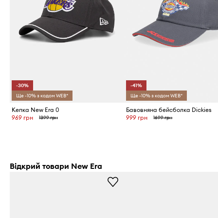
-30%
-41%
Ще -10% з кодом WEB*
Ще -10% з кодом WEB*
Кепка New Era 0
Бавовняна бейсболка Dickies
969 грн
999 грн
1399 грн
1699 грн
Відкрий товари New Era